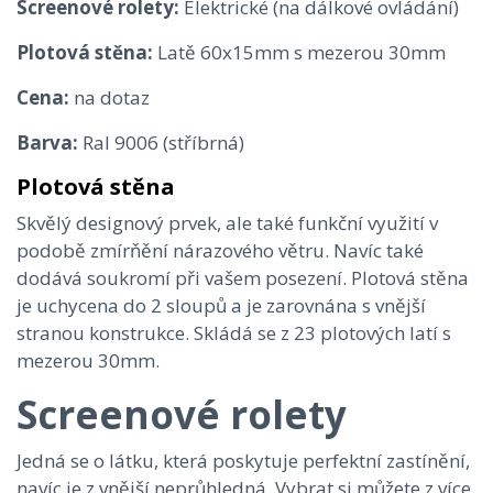
Screenové rolety:
Elektrické (na dálkové ovládání)
Plotová stěna:
Latě 60x15mm s mezerou 30mm
Cena:
na dotaz
Barva:
Ral 9006 (stříbrná)
Plotová stěna
Skvělý designový prvek, ale také funkční využití v
podobě zmírňění nárazového větru. Navíc také
dodává soukromí při vašem posezení. Plotová stěna
je uchycena do 2 sloupů a je zarovnána s vnější
stranou konstrukce. Skládá se z 23 plotových latí s
mezerou 30mm.
Screenové rolety
Jedná se o látku, která poskytuje perfektní zastínění,
navíc je z vnější neprůhledná. Vybrat si můžete z více