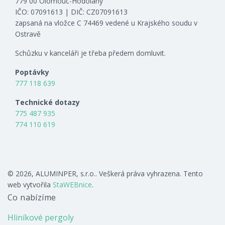
779 00 Olomouc-Hodolany
IČO: 07091613 | DIČ: CZ07091613
zapsaná na vložce C 74469 vedené u Krajského soudu v
Ostravě
Schůzku v kanceláři je třeba předem domluvit.
Poptávky
777 118 639
Technické dotazy
775 487 935
774 110 619
© 2026, ALUMINPER, s.r.o.. Veškerá práva vyhrazena. Tento
web vytvořila
StaWEBnice
.
Co nabízíme
Hliníkové pergoly