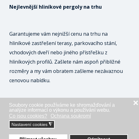
Nejlevnější hliníkové pergoly na trhu
Garantujeme vám nejnižší cenu na trhu na
hliníkové zastřešení terasy, parkovacího stání,
vchodových dveří nebo jiného přístřešku z
hliníkových profilů. Zašlete nám aspoň přibližné
rozměry a my vám obratem zašleme nezávaznou
cenovou nabídku.
❌
Soubory cookie používáme ke shromažďování a
ODESLAT NEZÁVAZNOU POPTÁVKU
analýze informací o výkonu a používání webu.
Co jsou cookies?
Ochrana soukromí
Nastavení cookies
◮