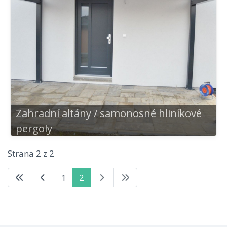
Zahradní altány / samonosné hliníkové
pergoly
Strana 2 z 2
1
2