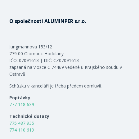
O společnosti ALUMINPER s.r.o.
Jungmannova 153/12
779 00 Olomouc-Hodolany
IČO: 07091613 | DIČ: CZ07091613
zapsaná na vložce C 74469 vedené u Krajského soudu v
Ostravě
Schůzku v kanceláři je třeba předem domluvit.
Poptávky
777 118 639
Technické dotazy
775 487 935
774 110 619