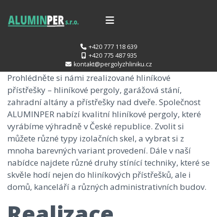
+420 777 118 639
+420 775 487 935
kontakt@pergolyzhliniku.cz
Prohlédněte si námi zrealizované hliníkové
přístřešky – hliníkové pergoly, garážová stání,
zahradní altány a přístřešky nad dveře. Společnost
ALUMINPER nabízí kvalitní hliníkové pergoly, které
vyrábíme výhradně v České republice. Zvolit si
můžete různé typy izolačních skel, a vybrat si z
mnoha barevných variant provedení. Dále v naší
nabídce najdete různé druhy stínící techniky, které se
skvěle hodí nejen do hliníkových přístřešků, ale i
domů, kanceláří a různých administrativních budov.
Realizace