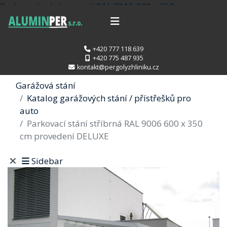
Parkovací stání antracit RAL 7016 300 x 250 cm
provedení PROFI
Parkovací stání stříbrná RAL 9006 700
x 400 cm provedení DELUXE
+420 777 118 639
+420 775 487 935
kontakt@pergolyzhliniku.cz
Garážová stání
Katalog garážových stání / přístřešků pro
auto
Parkovací stání stříbrná RAL 9006 600 x 350
cm provedení DELUXE
Sidebar