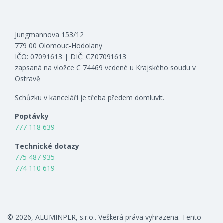
Jungmannova 153/12
779 00 Olomouc-Hodolany
IČO: 07091613 | DIČ: CZ07091613
zapsaná na vložce C 74469 vedené u Krajského soudu v
Ostravě
Schůzku v kanceláři je třeba předem domluvit.
Poptávky
777 118 639
Technické dotazy
775 487 935
774 110 619
© 2026, ALUMINPER, s.r.o.. Veškerá práva vyhrazena. Tento