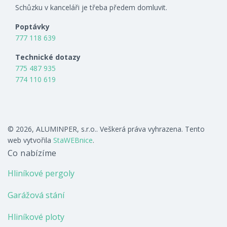
Schůzku v kanceláři je třeba předem domluvit.
Poptávky
777 118 639
Technické dotazy
775 487 935
774 110 619
© 2026, ALUMINPER, s.r.o.. Veškerá práva vyhrazena. Tento
web vytvořila
StaWEBnice
.
Co nabízíme
Hliníkové pergoly
Garážová stání
Hliníkové ploty