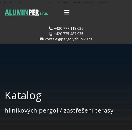
Hliníková pergola antracit RAL 7016 300 x 250 cm
provedení PROFI.
Hliníková pergola stříbrná RAL9006
700 x 400 cm provedení DELUXE
+420 777 118 639
+420 775 487 935
kontakt@pergolyzhliniku.cz
Katalog
hliníkových pergol / zastřešení terasy