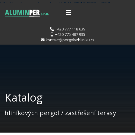
Hliníková pergola antracit RAL 7016 300 x 250 cm
provedení PROFI.
Hliníková pergola stříbrná RAL9006
700 x 400 cm provedení DELUXE
+420 777 118 639
+420 775 487 935
kontakt@pergolyzhliniku.cz
Katalog
hliníkových pergol / zastřešení terasy