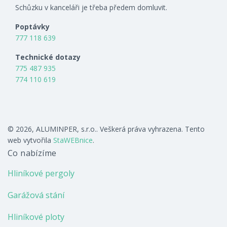
Schůzku v kanceláři je třeba předem domluvit.
Poptávky
777 118 639
Technické dotazy
775 487 935
774 110 619
© 2026, ALUMINPER, s.r.o.. Veškerá práva vyhrazena. Tento
web vytvořila
StaWEBnice
.
Co nabízíme
Hliníkové pergoly
Garážová stání
Hliníkové ploty