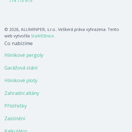
774 110 619
© 2026, ALUMINPER, s.r.o.. Veškerá práva vyhrazena. Tento
web vytvořila
StaWEBnice
.
Co nabízíme
Hliníkové pergoly
Garážová stání
Hliníkové ploty
Zahradní altány
Přístřešky
Zastínění
Kalkulátor