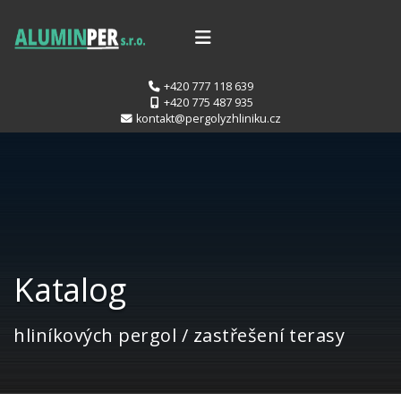
+420 777 118 639
+420 775 487 935
kontakt@pergolyzhliniku.cz
Katalog
hliníkových pergol / zastřešení terasy