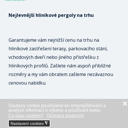
Nejlevnější hliníkové pergoly na trhu
Garantujeme vám nejnižší cenu na trhu na
hliníkové zastřešení terasy, parkovacího stání,
vchodových dveří nebo jiného přístřešku z
hliníkových profilů. Zašlete nám aspoň přibližné
rozměry a my vám obratem zašleme nezávaznou
cenovou nabídku.
❌
Soubory cookie používáme ke shromažďování a
ODESLAT NEZÁVAZNOU POPTÁVKU
analýze informací o výkonu a používání webu.
Co jsou cookies?
Ochrana soukromí
Nastavení cookies
◮