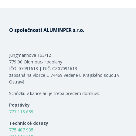
O společnosti ALUMINPER s.r.o.
Jungmannova 153/12
779 00 Olomouc-Hodolany
IČO: 07091613 | DIČ: CZ07091613
zapsaná na vložce C 74469 vedené u Krajského soudu v
Ostravě
Schůzku v kanceláři je třeba předem domluvit.
Poptávky
777 118 639
Technické dotazy
775 487 935