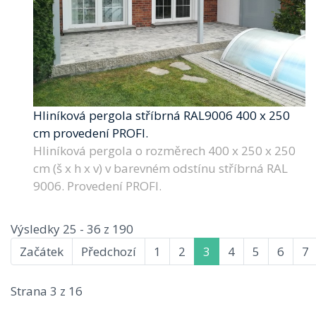
Hliníková pergola stříbrná RAL9006 400 x 250
cm provedení PROFI.
Hliníková pergola o rozměrech 400 x 250 x 250
cm (š x h x v) v barevném odstínu stříbrná RAL
9006. Provedení PROFI.
Výsledky 25 - 36 z 190
Začátek
Předchozí
1
2
3
4
5
6
7
Strana 3 z 16