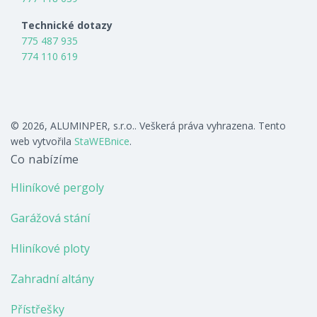
Technické dotazy
775 487 935
774 110 619
© 2026, ALUMINPER, s.r.o.. Veškerá práva vyhrazena. Tento
web vytvořila
StaWEBnice
.
Co nabízíme
Hliníkové pergoly
Garážová stání
Hliníkové ploty
Zahradní altány
Přístřešky