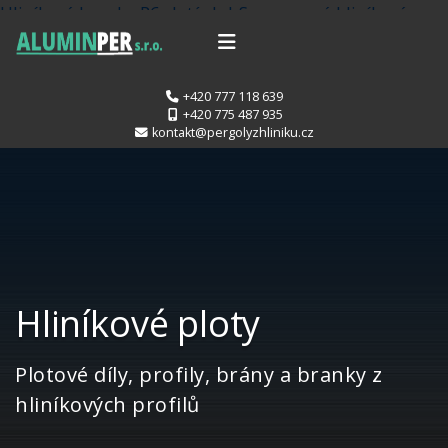
Hliníková branka P6 zlatý dub
Samonosná hliníková
brána O2 zlatý dub
+420 777 118 639
+420 775 487 935
kontakt@pergolyzhliniku.cz
Hliníkové ploty
Plotové díly, profily, brány a branky z
hliníkových profilů