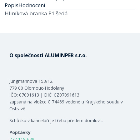
Popis
Hodnocení
Hliníková branka P1 šedá
O společnosti ALUMINPER s.r.o.
Jungmannova 153/12
779 00 Olomouc-Hodolany
IČO: 07091613 | DIČ: CZ07091613
zapsaná na vložce C 74469 vedené u Krajského soudu v
Ostravě
Schůzku v kanceláři je třeba předem domluvit.
Poptávky
777 118 639