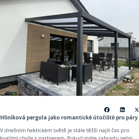
Hliníková pergola jako romantické útočiště pro páry
V dnešním hektickém světě je stále těžší najít čas pro
kvalitní chvíle s partnerem. Pokud máte zahradu nebo