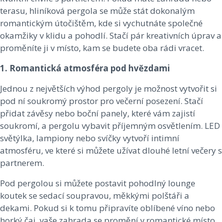
terasu, hliníková pergola se může stát dokonalým
romantickým útočištěm, kde si vychutnáte společné
okamžiky v klidu a pohodlí. Stačí pár kreativních úprav a
proměníte ji v místo, kam se budete oba rádi vracet.
1. Romantická atmosféra pod hvězdami
Jednou z největších výhod pergoly je možnost vytvořit si
pod ní soukromý prostor pro večerní posezení. Stačí
přidat závěsy nebo boční panely, které vám zajistí
soukromí, a pergolu vybavit příjemným osvětlením. LED
světýlka, lampiony nebo svíčky vytvoří intimní
atmosféru, ve které si můžete užívat dlouhé letní večery s
partnerem.
Pod pergolou si můžete postavit pohodlný lounge
koutek se sedací soupravou, měkkými polštáři a
dekami. Pokud si k tomu připravíte oblíbené víno nebo
horký čaj, vaše zahrada se promění v romantické místo