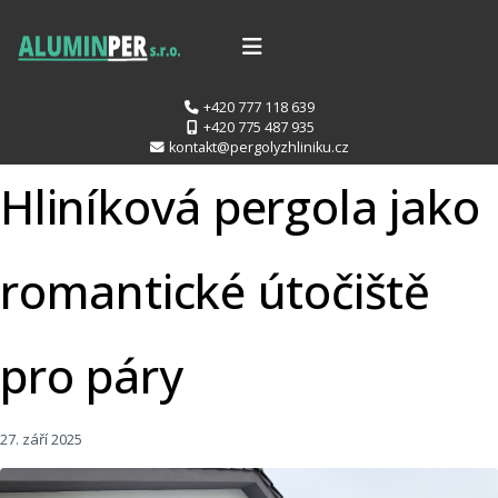
+420 777 118 639
+420 775 487 935
kontakt@pergolyzhliniku.cz
Hliníková pergola jako
romantické útočiště
pro páry
27. září 2025