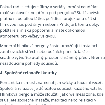
Pokud rádi sledujete filmy a seriály, proč si neudělat
malé venkovní kino přímo pod pergolou? Stačí zavěsit
plátno nebo bílou látku, pořídit si projektor a užít si
filmovou noc pod širým nebem. Přidejte k tomu deky,
polštáře a misku popcornu a máte dokonalou
atmosféru pro večery ve dvou.
Moderní hliníkové pergoly často umožňují i instalaci
zatahovacích střech nebo bočních panelů, takže si
snadno vytvoříte útulný prostor, chráněný před větrem a
nežádoucími pohledy sousedů.
4. Společné relaxační koutky
Romantika nemusí znamenat jen svíčky a luxusní večeře.
Společná relaxace je důležitou součástí každého vztahu.
Hliníková pergola může sloužit i jako wellness zóna, kde
si užijete společné masáže, meditaci nebo relaxaci v