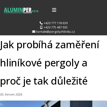
+420 777 118 639
+420 775 487 935
kontakt@pergolyzhliniku.cz
Jak probíhá zaměření
hliníkové pergoly a
proč je tak důležité
30. červen 2026