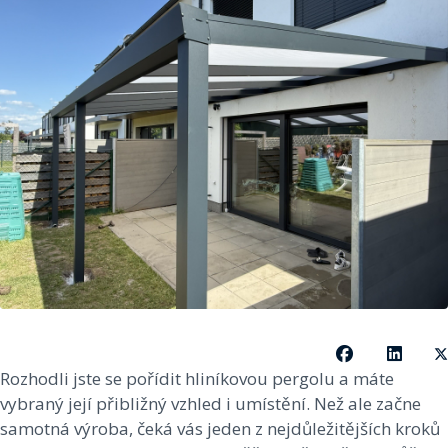
Rozhodli jste se pořídit hliníkovou pergolu a máte
vybraný její přibližný vzhled i umístění. Než ale začne
samotná výroba, čeká vás jeden z nejdůležitějších kroků