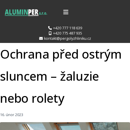
+420 777 118 639
+420 775 487 935
kontakt@pergolyzhliniku.cz
Ochrana před ostrým
sluncem – žaluzie
nebo rolety
16. únor 2023