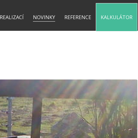
0 775 487 935
kontakt@pergolyzhliniku.cz
 REALIZACÍ
NOVINKY
REFERENCE
KALKULÁTOR