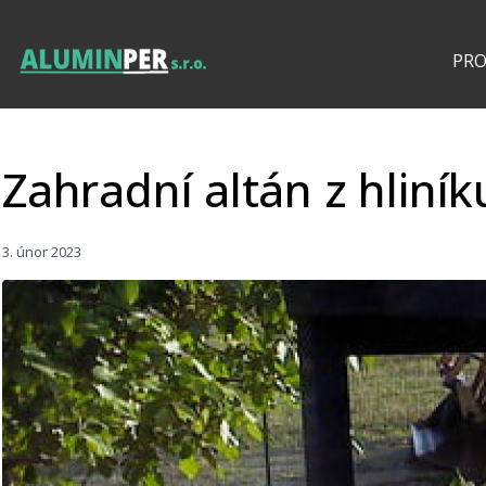
PR
Zahradní altán z hliní
3. únor 2023