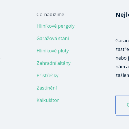
Nejl
Co nabízíme
Hliníkové pergoly
Garážová stání
Garant
zastře
Hliníkové ploty
nebo j
ě
Zahradní altány
nám a
zašle
Přístřešky
Zastínění
Kalkulátor