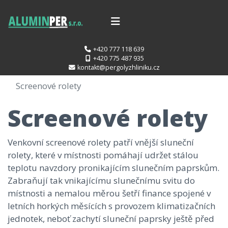
+420 777 118 639
+420 775 487 935
kontakt@pergolyzhliniku.cz
Screenové rolety
Screenové rolety
Venkovní screenové rolety patří vnější sluneční
rolety, které v místnosti pomáhají udržet stálou
teplotu navzdory pronikajícím slunečním paprskům.
Zabraňují tak vnikajícímu slunečnímu svitu do
místnosti a nemalou měrou šetří finance spojené v
letních horkých měsících s provozem klimatizačních
jednotek, neboť zachytí sluneční paprsky ještě před