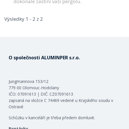
dokonale zastíní vaši pergolu.
Výsledky 1 - 2 z 2
O společnosti ALUMINPER s.r.o.
Jungmannova 153/12
779 00 Olomouc-Hodolany
IČO: 07091613 | DIČ: CZ07091613
zapsaná na vložce C 74469 vedené u Krajského soudu v
Ostravě
Schůzku v kanceláři je třeba předem domluvit.
Poptávky