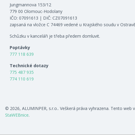
Jungmannova 153/12
779 00 Olomouc-Hodolany
IČO: 07091613 | DIČ: CZ07091613
zapsaná na vložce C 74469 vedené u Krajského soudu v Ostrav
Schůzku v kanceláři je třeba předem domluvit.
Poptávky
777 118 639
Technické dotazy
775 487 935
774 110 619
© 2026, ALUMINPER, s.r.o.. Veškerá práva vyhrazena. Tento web v
StaWEBnice
.