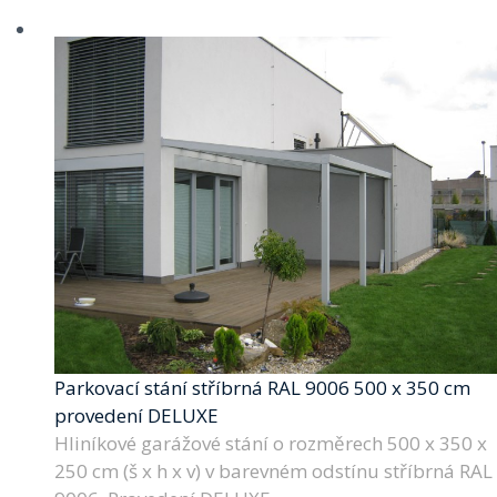
Parkovací stání stříbrná RAL 9006 500 x 350 cm
provedení DELUXE
Hliníkové garážové stání o rozměrech 500 x 350 x
250 cm (š x h x v) v barevném odstínu stříbrná RAL