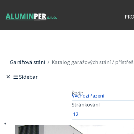
PR
Garážová stání
Katalog garážových stání / přístře
Sidebar
Řadit
Stránkování