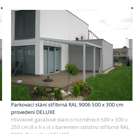
Parkovací stání stříbrná RAL 9006 500 x 300 cm
provedení DELUXE
Hliníkové garážové stání o rozměrech 500 x 300 x
250 cm (š x h x v) v barevném odstínu stříbrná RAL