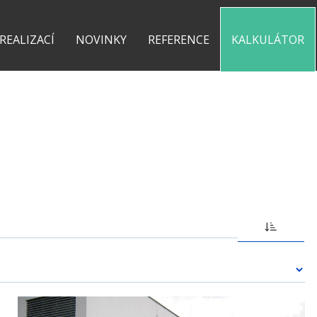
0 775 487 935
kontakt@pergolyzhliniku.cz
 REALIZACÍ
NOVINKY
REFERENCE
KALKULÁTOR