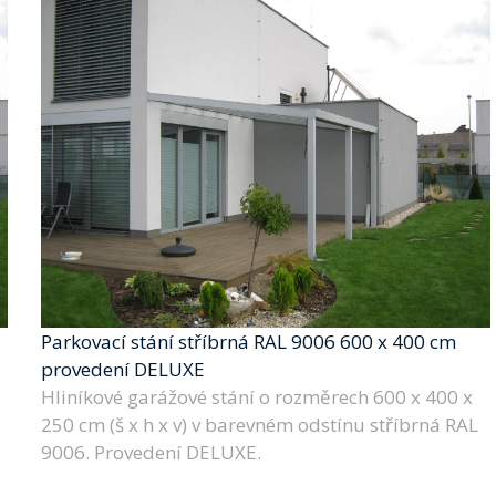
Parkovací stání stříbrná RAL 9006 600 x 400 cm
provedení DELUXE
Hliníkové garážové stání o rozměrech 600 x 400 x
250 cm (š x h x v) v barevném odstínu stříbrná RAL
9006. Provedení DELUXE.