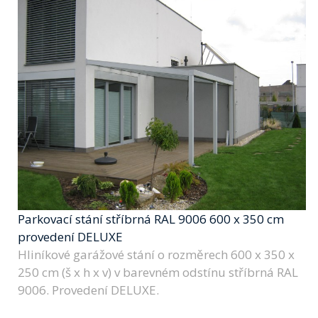
Parkovací stání stříbrná RAL 9006 600 x 350 cm
provedení DELUXE
Hliníkové garážové stání o rozměrech 600 x 350 x
250 cm (š x h x v) v barevném odstínu stříbrná RAL
9006. Provedení DELUXE.