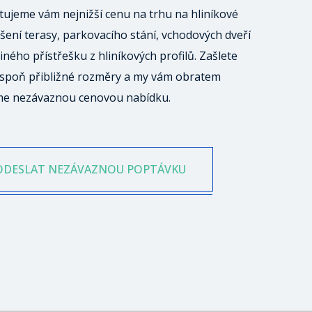
ujeme vám nejnižší cenu na trhu na hliníkové
šení terasy, parkovacího stání, vchodových dveří
iného přístřešku z hliníkových profilů. Zašlete
spoň přibližné rozměry a my vám obratem
me nezávaznou cenovou nabídku.
ODESLAT NEZÁVAZNOU POPTÁVKU