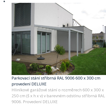
Parkovací stání stříbrná RAL 9006 600 x 300 cm
provedení DELUXE
Hliníkové garážové stání o rozměrech 600 x 300 x
250 cm (š x h x v) v barevném odstínu stříbrná RAL
9006. Provedení DELUXE