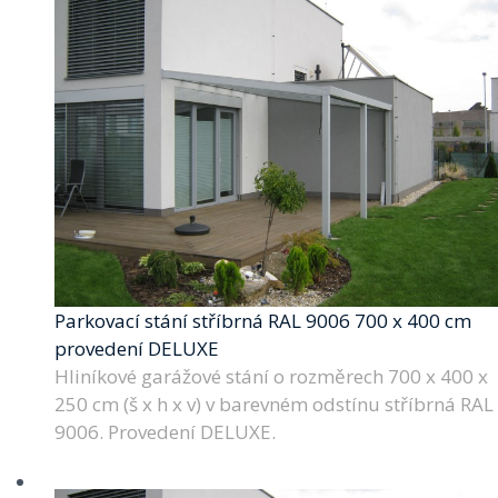
Parkovací stání stříbrná RAL 9006 700 x 400 cm
provedení DELUXE
Hliníkové garážové stání o rozměrech 700 x 400 x
250 cm (š x h x v) v barevném odstínu stříbrná RAL
9006. Provedení DELUXE.