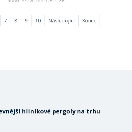
9006. Provedení DELUXE.
7
8
9
10
Následující
Konec
evnější hliníkové pergoly na trhu