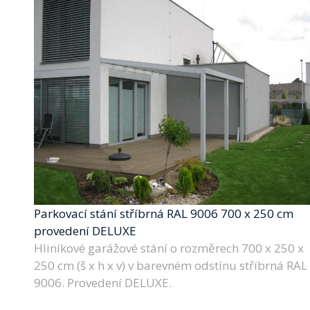
Parkovací stání stříbrná RAL 9006 700 x 250 cm
provedení DELUXE
Hliníkové garážové stání o rozměrech 700 x 250 x
250 cm (š x h x v) v barevném odstínu stříbrná RAL
9006. Provedení DELUXE.