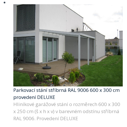
Parkovací stání stříbrná RAL 9006 600 x 300 cm
provedení DELUXE
Hliníkové garážové stání o rozměrech 600 x 300
x 250 cm (š x h x v) v barevném odstínu stříbrná
RAL 9006. Provedení DELUXE