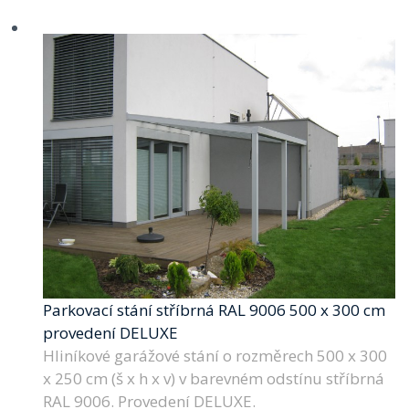
Parkovací stání stříbrná RAL 9006 500 x 300 cm
provedení DELUXE
Hliníkové garážové stání o rozměrech 500 x 300
x 250 cm (š x h x v) v barevném odstínu stříbrná
RAL 9006. Provedení DELUXE.