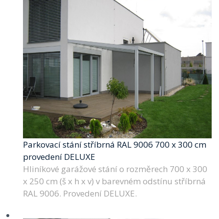
Parkovací stání stříbrná RAL 9006 700 x 300 cm
provedení DELUXE
Hliníkové garážové stání o rozměrech 700 x 300
x 250 cm (š x h x v) v barevném odstínu stříbrná
RAL 9006. Provedení DELUXE.