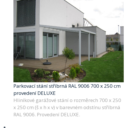
Parkovací stání stříbrná RAL 9006 700 x 250 cm
provedení DELUXE
Hliníkové garážové stání o rozměrech 700 x 250
x 250 cm (š x h x v) v barevném odstínu stříbrná
RAL 9006. Provedení DELUXE.