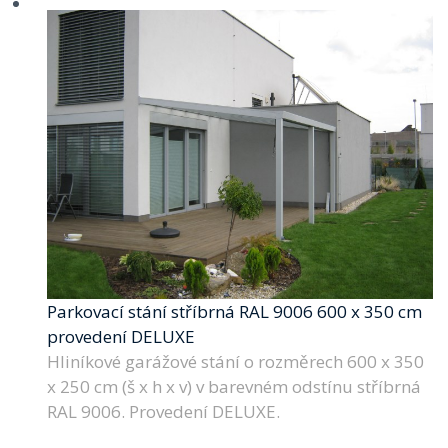
Parkovací stání stříbrná RAL 9006 600 x 350 cm
provedení DELUXE
Hliníkové garážové stání o rozměrech 600 x 350
x 250 cm (š x h x v) v barevném odstínu stříbrná
RAL 9006. Provedení DELUXE.