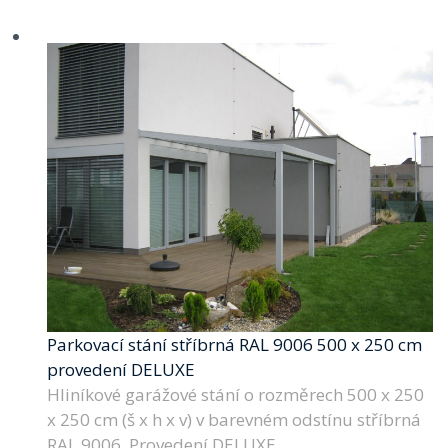
Parkovací stání stříbrná RAL 9006 500 x 250 cm
provedení DELUXE
Hliníkové garážové stání o rozměrech 500 x 250
x 250 cm (š x h x v) v barevném odstínu stříbrná
RAL 9006. Provedení DELUXE.