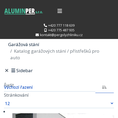
+420 777 118 639
+420 775 487 935
kontakt@pergolyzhliniku.cz
Garážová stání
Katalog garážových stání / přístřešků pro
auto
Sidebar
Řadit
Stránkování