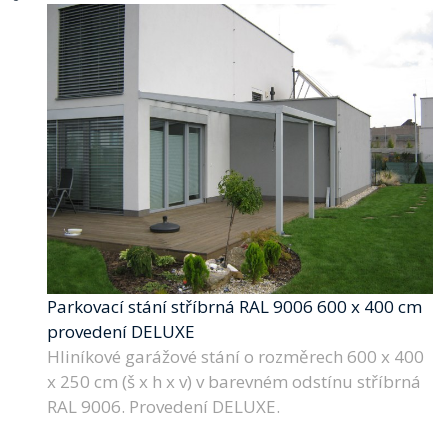
Parkovací stání stříbrná RAL 9006 600 x 400 cm
provedení DELUXE
Hliníkové garážové stání o rozměrech 600 x 400
x 250 cm (š x h x v) v barevném odstínu stříbrná
RAL 9006. Provedení DELUXE.