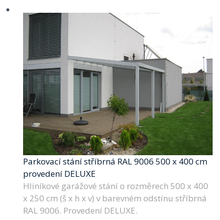
Parkovací stání stříbrná RAL 9006 500 x 400 cm
provedení DELUXE
Hliníkové garážové stání o rozměrech 500 x 400
x 250 cm (š x h x v) v barevném odstínu stříbrná
RAL 9006. Provedení DELUXE.