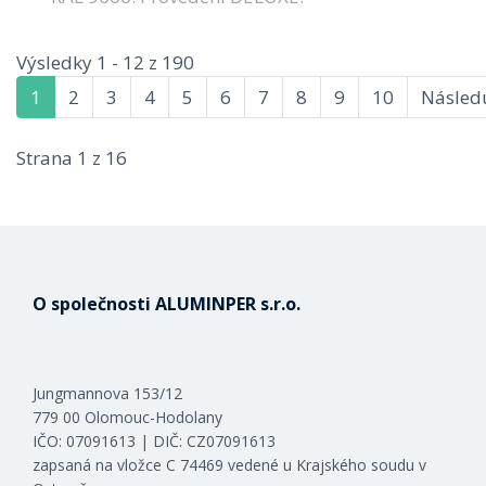
Výsledky 1 - 12 z 190
1
2
3
4
5
6
7
8
9
10
Následu
Strana 1 z 16
O společnosti ALUMINPER s.r.o.
Jungmannova 153/12
779 00 Olomouc-Hodolany
IČO: 07091613 | DIČ: CZ07091613
zapsaná na vložce C 74469 vedené u Krajského soudu v