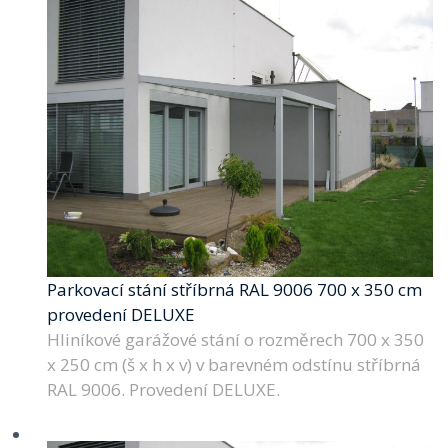
Parkovací stání stříbrná RAL 9006 700 x 350 cm
provedení DELUXE
Hliníkové garážové stání o rozměrech 700 x 350
x 250 cm (š x h x v) v barevném odstínu stříbrná
RAL 9006. Provedení DELUXE.