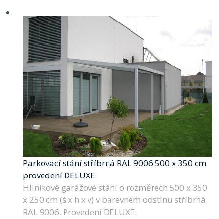
Parkovací stání stříbrná RAL 9006 500 x 350 cm
provedení DELUXE
Hliníkové garážové stání o rozměrech 500 x 350
x 250 cm (š x h x v) v barevném odstínu stříbrná
RAL 9006. Provedení DELUXE.