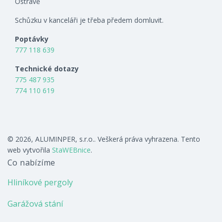
Ostravě
Schůzku v kanceláři je třeba předem domluvit.
Poptávky
777 118 639
Technické dotazy
775 487 935
774 110 619
© 2026, ALUMINPER, s.r.o.. Veškerá práva vyhrazena. Tento
web vytvořila
StaWEBnice
.
Co nabízíme
Hliníkové pergoly
Garážová stání