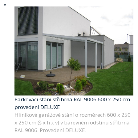
Parkovací stání stříbrná RAL 9006 600 x 250 cm
provedení DELUXE
Hliníkové garážové stání o rozměrech 600 x 250
x 250 cm (š x h x v) v barevném odstínu stříbrná
RAL 9006. Provedení DELUXE.