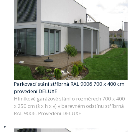
Parkovací stání stříbrná RAL 9006 700 x 400 cm
provedení DELUXE
Hliníkové garážové stání o rozměrech 700 x 400
x 250 cm (š x h x v) v barevném odstínu stříbrná
RAL 9006. Provedení DELUXE.