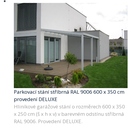
Parkovací stání stříbrná RAL 9006 600 x 350 cm
provedení DELUXE
Hliníkové garážové stání o rozměrech 600 x 350
x 250 cm (š x h x v) v barevném odstínu stříbrná
RAL 9006. Provedení DELUXE.