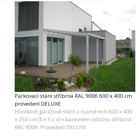
Parkovací stání stříbrná RAL 9006 600 x 400 cm
provedení DELUXE
Hliníkové garážové stání o rozměrech 600 x 400
x 250 cm (š x h x v) v barevném odstínu stříbrná
RAL 9006. Provedení DELUXE.