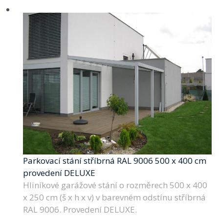
Parkovací stání stříbrná RAL 9006 500 x 400 cm
provedení DELUXE
Hliníkové garážové stání o rozměrech 500 x 400
x 250 cm (š x h x v) v barevném odstínu stříbrná
RAL 9006. Provedení DELUXE.