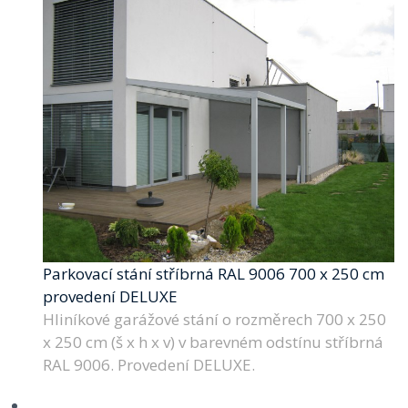
Parkovací stání stříbrná RAL 9006 700 x 250 cm
provedení DELUXE
Hliníkové garážové stání o rozměrech 700 x 250
x 250 cm (š x h x v) v barevném odstínu stříbrná
RAL 9006. Provedení DELUXE.