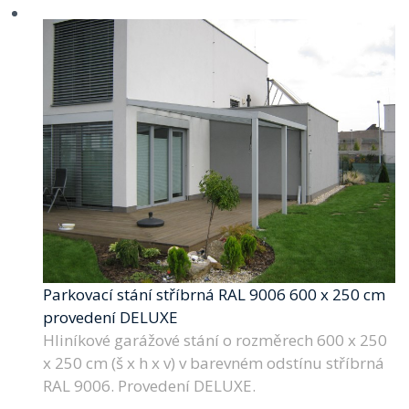
Parkovací stání stříbrná RAL 9006 600 x 250 cm
provedení DELUXE
Hliníkové garážové stání o rozměrech 600 x 250
x 250 cm (š x h x v) v barevném odstínu stříbrná
RAL 9006. Provedení DELUXE.