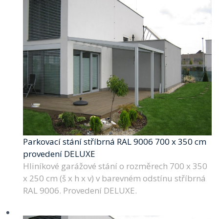
Parkovací stání stříbrná RAL 9006 700 x 350 cm
provedení DELUXE
Hliníkové garážové stání o rozměrech 700 x 350
x 250 cm (š x h x v) v barevném odstínu stříbrná
RAL 9006. Provedení DELUXE.