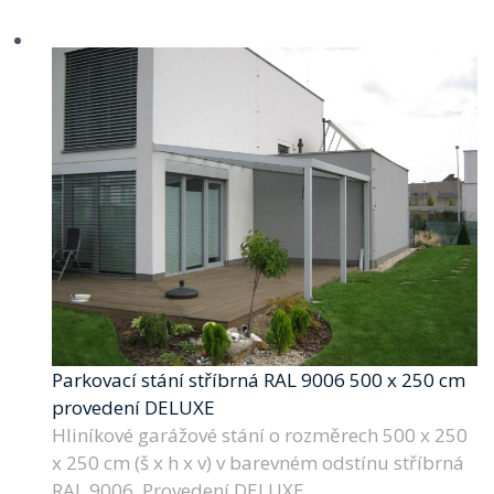
Parkovací stání stříbrná RAL 9006 500 x 250 cm
provedení DELUXE
Hliníkové garážové stání o rozměrech 500 x 250
x 250 cm (š x h x v) v barevném odstínu stříbrná
RAL 9006. Provedení DELUXE.