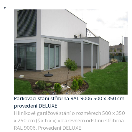
Parkovací stání stříbrná RAL 9006 500 x 350 cm
provedení DELUXE
Hliníkové garážové stání o rozměrech 500 x 350
x 250 cm (š x h x v) v barevném odstínu stříbrná
RAL 9006. Provedení DELUXE.