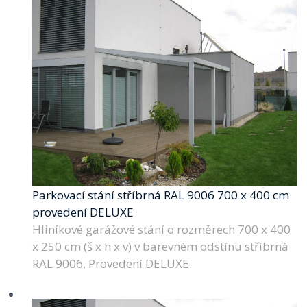
Parkovací stání stříbrná RAL 9006 700 x 400 cm
provedení DELUXE
Hliníkové garážové stání o rozměrech 700 x 400
x 250 cm (š x h x v) v barevném odstínu stříbrná
RAL 9006. Provedení DELUXE.