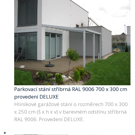
Parkovací stání stříbrná RAL 9006 700 x 300 cm
provedení DELUXE
Hliníkové garážové stání o rozměrech 700 x 300
x 250 cm (š x h x v) v barevném odstínu stříbrná
RAL 9006. Provedení DELUXE.