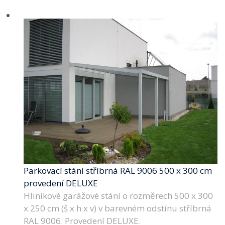
Parkovací stání stříbrná RAL 9006 500 x 300 cm
provedení DELUXE
Hliníkové garážové stání o rozměrech 500 x 300
x 250 cm (š x h x v) v barevném odstínu stříbrná
RAL 9006. Provedení DELUXE.