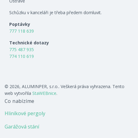
Ostravě
Schůzku v kanceláři je třeba předem domluvit.
Poptávky
777 118 639
Technické dotazy
775 487 935
774 110 619
© 2026, ALUMINPER, s.r.o.. Veškerá práva vyhrazena. Tento
web vytvořila
StaWEBnice
.
Co nabízíme
Hliníkové pergoly
Garážová stání