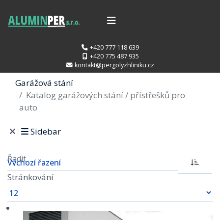
+420 777 118 639
+420 775 487 935
kontakt@pergolyzhliniku.cz
Garážová stání
Katalog garážových stání / přístřešků pro
auto
Sidebar
Řadit
Stránkování