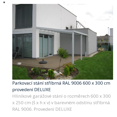
Parkovací stání stříbrná RAL 9006 600 x 300 cm
provedení DELUXE
Hliníkové garážové stání o rozměrech 600 x 300
x 250 cm (š x h x v) v barevném odstínu stříbrná
RAL 9006. Provedení DELUXE