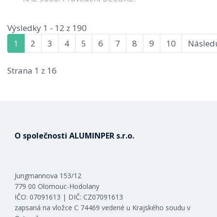
Výsledky 1 - 12 z 190
1
2
3
4
5
6
7
8
9
10
Následu
Strana 1 z 16
O společnosti ALUMINPER s.r.o.
Jungmannova 153/12
779 00 Olomouc-Hodolany
IČO: 07091613 | DIČ: CZ07091613
zapsaná na vložce C 74469 vedené u Krajského soudu v