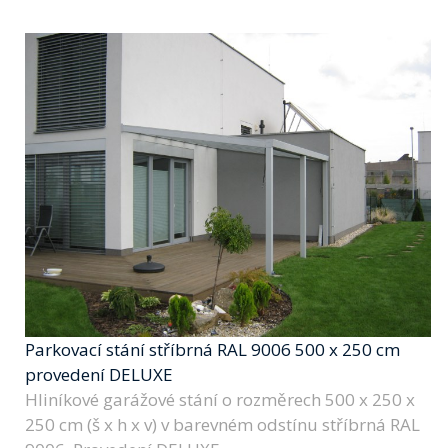
Parkovací stání stříbrná RAL 9006 500 x 250 cm
provedení DELUXE
Hliníkové garážové stání o rozměrech 500 x 250 x
250 cm (š x h x v) v barevném odstínu stříbrná RAL