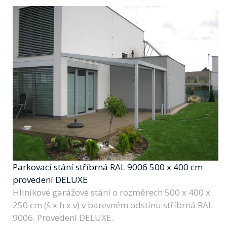
Parkovací stání stříbrná RAL 9006 500 x 400 cm
provedení DELUXE
Hliníkové garážové stání o rozměrech 500 x 400 x
250 cm (š x h x v) v barevném odstínu stříbrná RAL
9006. Provedení DELUXE.