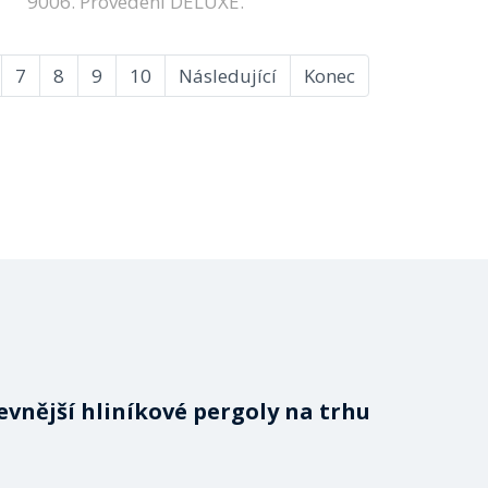
9006. Provedení DELUXE.
7
8
9
10
Následující
Konec
evnější hliníkové pergoly na trhu