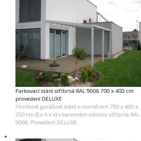
Parkovací stání stříbrná RAL 9006 700 x 400 cm
provedení DELUXE
Hliníkové garážové stání o rozměrech 700 x 400 x
250 cm (š x h x v) v barevném odstínu stříbrná RAL
9006. Provedení DELUXE.