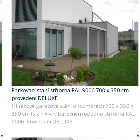
Parkovací stání stříbrná RAL 9006 700 x 350 cm
provedení DELUXE
Hliníkové garážové stání o rozměrech 700 x 350 x
250 cm (š x h x v) v barevném odstínu stříbrná RAL
9006. Provedení DELUXE.