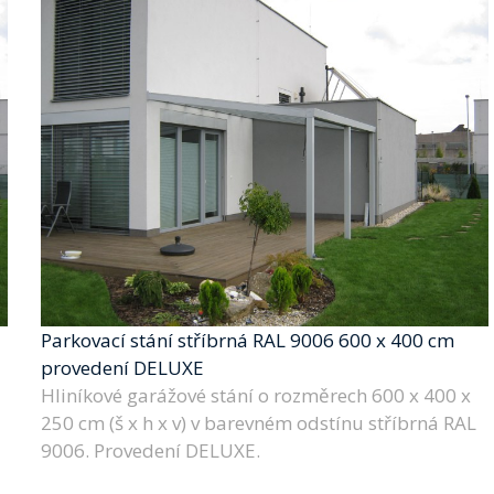
Parkovací stání stříbrná RAL 9006 600 x 400 cm
provedení DELUXE
Hliníkové garážové stání o rozměrech 600 x 400 x
250 cm (š x h x v) v barevném odstínu stříbrná RAL
9006. Provedení DELUXE.