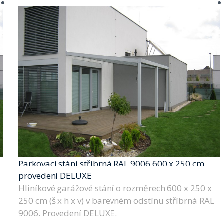
Parkovací stání stříbrná RAL 9006 600 x 250 cm
provedení DELUXE
Hliníkové garážové stání o rozměrech 600 x 250 x
250 cm (š x h x v) v barevném odstínu stříbrná RAL
9006. Provedení DELUXE.