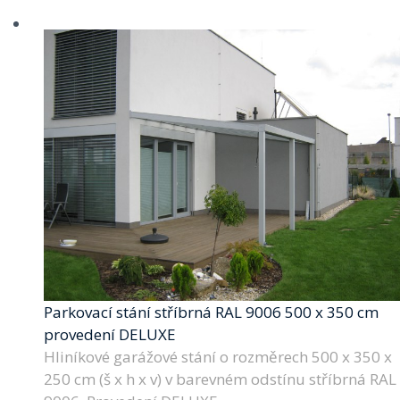
Parkovací stání stříbrná RAL 9006 500 x 350 cm
provedení DELUXE
Hliníkové garážové stání o rozměrech 500 x 350 x
250 cm (š x h x v) v barevném odstínu stříbrná RAL