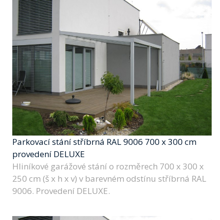
Parkovací stání stříbrná RAL 9006 700 x 300 cm
provedení DELUXE
Hliníkové garážové stání o rozměrech 700 x 300 x
250 cm (š x h x v) v barevném odstínu stříbrná RAL
9006. Provedení DELUXE.