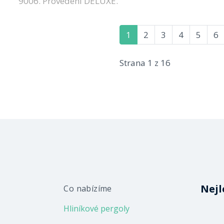
9006. Provedení DELUXE.
1
2
3
4
5
6
Strana 1 z 16
Nejl
Co nabízíme
Hliníkové pergoly