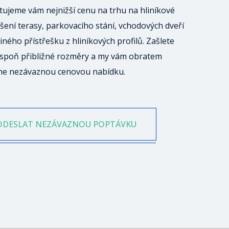
ujeme vám nejnižší cenu na trhu na hliníkové
šení terasy, parkovacího stání, vchodových dveří
iného přístřešku z hliníkových profilů. Zašlete
spoň přibližné rozměry a my vám obratem
me nezávaznou cenovou nabídku.
ODESLAT NEZÁVAZNOU POPTÁVKU