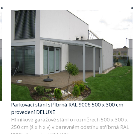
Parkovací stání stříbrná RAL 9006 500 x 300 cm
provedení DELUXE
Hliníkové garážové stání o rozměrech 500 x 300 x
250 cm (š x h x v) v barevném odstínu stříbrná RAL