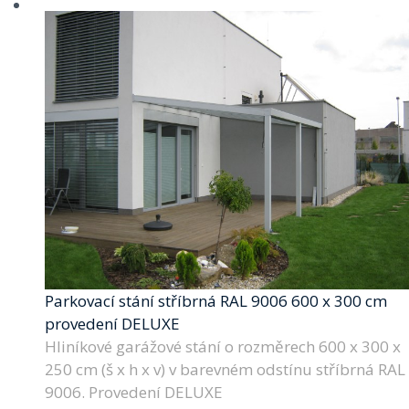
Parkovací stání stříbrná RAL 9006 600 x 300 cm
provedení DELUXE
Hliníkové garážové stání o rozměrech 600 x 300 x
250 cm (š x h x v) v barevném odstínu stříbrná RAL
9006. Provedení DELUXE