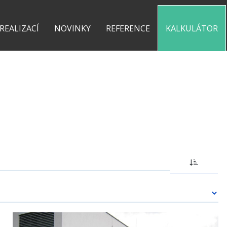
0 775 487 935
kontakt@pergolyzhliniku.cz
 REALIZACÍ
NOVINKY
REFERENCE
KALKULÁTOR