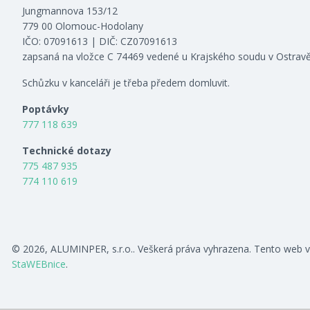
Jungmannova 153/12
779 00 Olomouc-Hodolany
IČO: 07091613 | DIČ: CZ07091613
zapsaná na vložce C 74469 vedené u Krajského soudu v Ostrav
Schůzku v kanceláři je třeba předem domluvit.
Poptávky
777 118 639
Technické dotazy
775 487 935
774 110 619
© 2026, ALUMINPER, s.r.o.. Veškerá práva vyhrazena. Tento web v
StaWEBnice
.