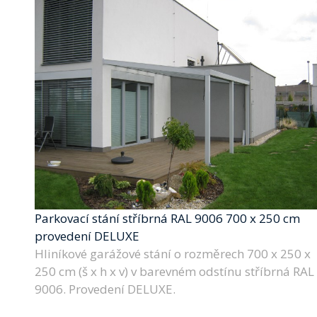
Parkovací stání stříbrná RAL 9006 700 x 250 cm
provedení DELUXE
Hliníkové garážové stání o rozměrech 700 x 250 x
250 cm (š x h x v) v barevném odstínu stříbrná RAL
9006. Provedení DELUXE.