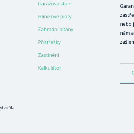
Garážová stání
Garant
zastře
Hliníkové ploty
nebo j
ě
Zahradní altány
nám a
zašle
Přístřešky
Zastínění
Kalkulátor
ytvořila