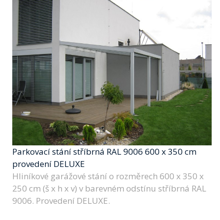
Parkovací stání stříbrná RAL 9006 600 x 350 cm
provedení DELUXE
Hliníkové garážové stání o rozměrech 600 x 350 x
250 cm (š x h x v) v barevném odstínu stříbrná RAL
9006. Provedení DELUXE.