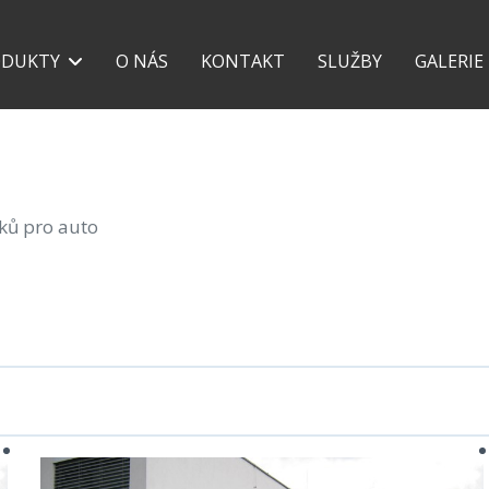
+420 777 118 639
+42
ODUKTY
O NÁS
KONTAKT
SLUŽBY
GALERIE
šků pro auto