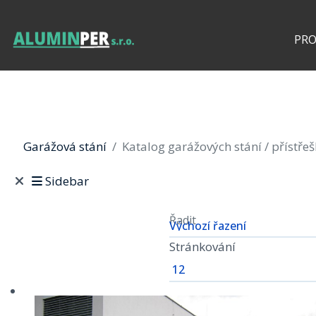
PR
Garážová stání
Katalog garážových stání / přístře
Sidebar
Řadit
Stránkování