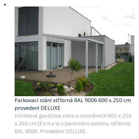
Parkovací stání stříbrná RAL 9006 600 x 250 cm
provedení DELUXE
Hliníkové garážové stání o rozměrech 600 x 250
x 250 cm (š x h x v) v barevném odstínu stříbrná
RAL 9006. Provedení DELUXE.