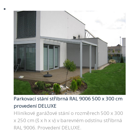
Parkovací stání stříbrná RAL 9006 500 x 300 cm
provedení DELUXE
Hliníkové garážové stání o rozměrech 500 x 300
x 250 cm (š x h x v) v barevném odstínu stříbrná
RAL 9006. Provedení DELUXE.