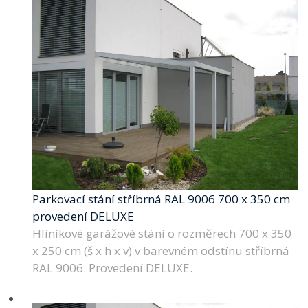
Parkovací stání stříbrná RAL 9006 700 x 350 cm
provedení DELUXE
Hliníkové garážové stání o rozměrech 700 x 350
x 250 cm (š x h x v) v barevném odstínu stříbrná
RAL 9006. Provedení DELUXE.