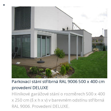
Parkovací stání stříbrná RAL 9006 500 x 400 cm
provedení DELUXE
Hliníkové garážové stání o rozměrech 500 x 400
x 250 cm (š x h x v) v barevném odstínu stříbrná
RAL 9006. Provedení DELUXE.