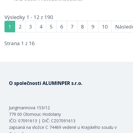
Výsledky 1 - 12 z 190
1
2
3
4
5
6
7
8
9
10
Následu
Strana 1 z 16
O společnosti ALUMINPER s.r.o.
Jungmannova 153/12
779 00 Olomouc-Hodolany
IČO: 07091613 | DIČ: CZ07091613
zapsaná na vložce C 74469 vedené u Krajského soudu v