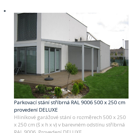
Parkovací stání stříbrná RAL 9006 500 x 250 cm
provedení DELUXE
Hliníkové garážové stání o rozměrech 500 x 250
x 250 cm (š x h x v) v barevném odstínu stříbrná
RAL 9006. Provedení DELUXE.