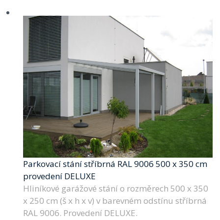
Parkovací stání stříbrná RAL 9006 500 x 350 cm
provedení DELUXE
Hliníkové garážové stání o rozměrech 500 x 350
x 250 cm (š x h x v) v barevném odstínu stříbrná
RAL 9006. Provedení DELUXE.