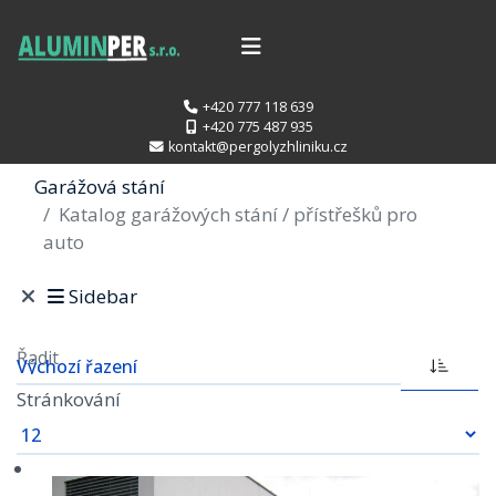
+420 777 118 639
+420 775 487 935
kontakt@pergolyzhliniku.cz
Garážová stání
Katalog garážových stání / přístřešků pro
auto
Sidebar
Řadit
Stránkování