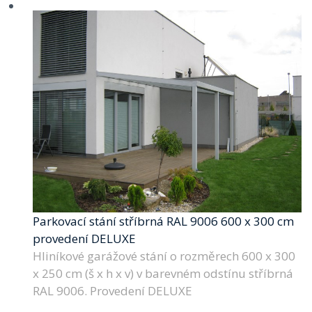
Parkovací stání stříbrná RAL 9006 600 x 300 cm
provedení DELUXE
Hliníkové garážové stání o rozměrech 600 x 300
x 250 cm (š x h x v) v barevném odstínu stříbrná
RAL 9006. Provedení DELUXE