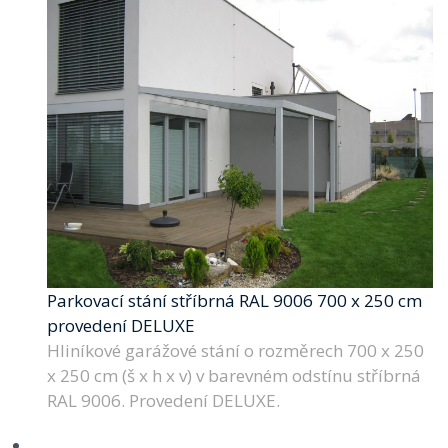
Parkovací stání stříbrná RAL 9006 700 x 250 cm
provedení DELUXE
Hliníkové garážové stání o rozměrech 700 x 250
x 250 cm (š x h x v) v barevném odstínu stříbrná
RAL 9006. Provedení DELUXE.