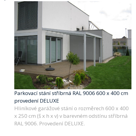
Parkovací stání stříbrná RAL 9006 600 x 400 cm
provedení DELUXE
Hliníkové garážové stání o rozměrech 600 x 400
x 250 cm (š x h x v) v barevném odstínu stříbrná
RAL 9006. Provedení DELUXE.