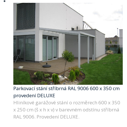
Parkovací stání stříbrná RAL 9006 600 x 350 cm
provedení DELUXE
Hliníkové garážové stání o rozměrech 600 x 350
x 250 cm (š x h x v) v barevném odstínu stříbrná
RAL 9006. Provedení DELUXE.