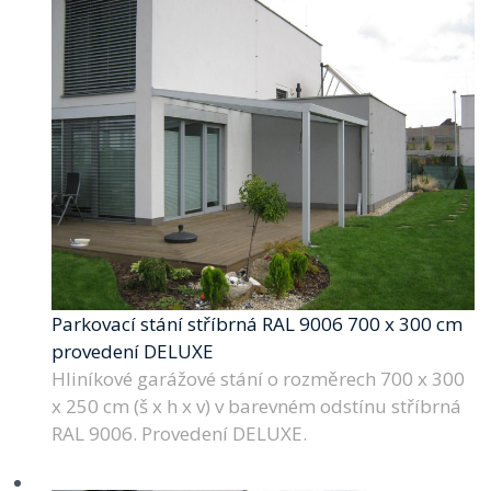
Parkovací stání stříbrná RAL 9006 700 x 300 cm
provedení DELUXE
Hliníkové garážové stání o rozměrech 700 x 300
x 250 cm (š x h x v) v barevném odstínu stříbrná
RAL 9006. Provedení DELUXE.