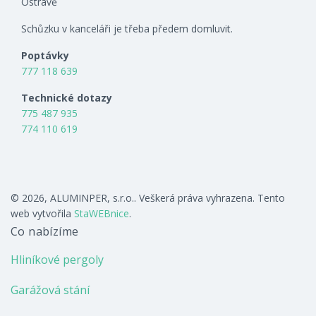
Ostravě
Schůzku v kanceláři je třeba předem domluvit.
Poptávky
777 118 639
Technické dotazy
775 487 935
774 110 619
© 2026, ALUMINPER, s.r.o.. Veškerá práva vyhrazena. Tento
web vytvořila
StaWEBnice
.
Co nabízíme
Hliníkové pergoly
Garážová stání