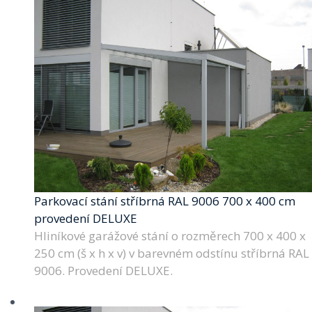
Parkovací stání stříbrná RAL 9006 700 x 400 cm
provedení DELUXE
Hliníkové garážové stání o rozměrech 700 x 400 x
250 cm (š x h x v) v barevném odstínu stříbrná RAL
9006. Provedení DELUXE.