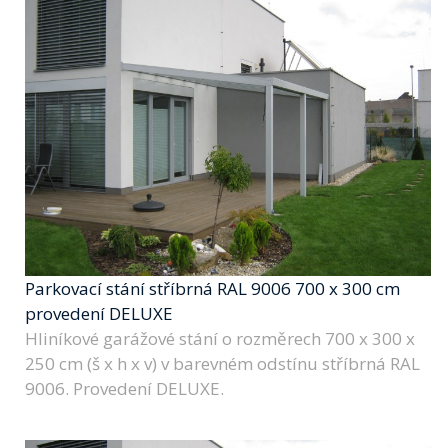
Parkovací stání stříbrná RAL 9006 700 x 300 cm
provedení DELUXE
Hliníkové garážové stání o rozměrech 700 x 300 x
250 cm (š x h x v) v barevném odstínu stříbrná RAL
9006. Provedení DELUXE.