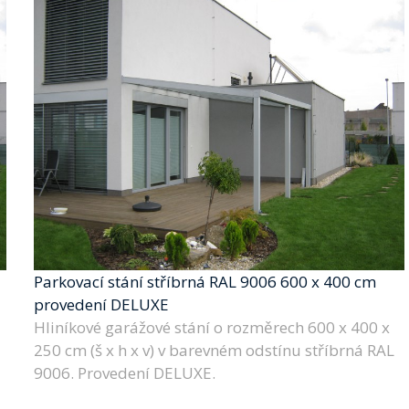
Parkovací stání stříbrná RAL 9006 600 x 400 cm
provedení DELUXE
Hliníkové garážové stání o rozměrech 600 x 400 x
250 cm (š x h x v) v barevném odstínu stříbrná RAL
9006. Provedení DELUXE.