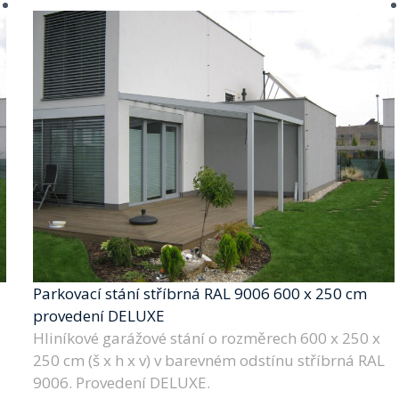
Parkovací stání stříbrná RAL 9006 600 x 250 cm
provedení DELUXE
Hliníkové garážové stání o rozměrech 600 x 250 x
250 cm (š x h x v) v barevném odstínu stříbrná RAL
9006. Provedení DELUXE.