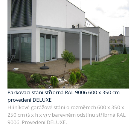
Parkovací stání stříbrná RAL 9006 600 x 350 cm
provedení DELUXE
Hliníkové garážové stání o rozměrech 600 x 350 x
250 cm (š x h x v) v barevném odstínu stříbrná RAL
9006. Provedení DELUXE.