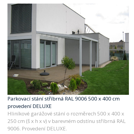
Parkovací stání stříbrná RAL 9006 500 x 400 cm
provedení DELUXE
Hliníkové garážové stání o rozměrech 500 x 400 x
250 cm (š x h x v) v barevném odstínu stříbrná RAL
9006. Provedení DELUXE.