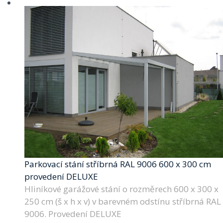
Parkovací stání stříbrná RAL 9006 600 x 300 cm
provedení DELUXE
Hliníkové garážové stání o rozměrech 600 x 300 x
250 cm (š x h x v) v barevném odstínu stříbrná RAL
9006. Provedení DELUXE