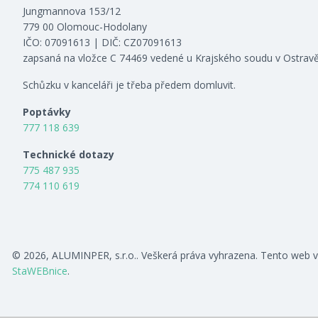
Jungmannova 153/12
779 00 Olomouc-Hodolany
IČO: 07091613 | DIČ: CZ07091613
zapsaná na vložce C 74469 vedené u Krajského soudu v Ostrav
Schůzku v kanceláři je třeba předem domluvit.
Poptávky
777 118 639
Technické dotazy
775 487 935
774 110 619
© 2026, ALUMINPER, s.r.o.. Veškerá práva vyhrazena. Tento web v
StaWEBnice
.