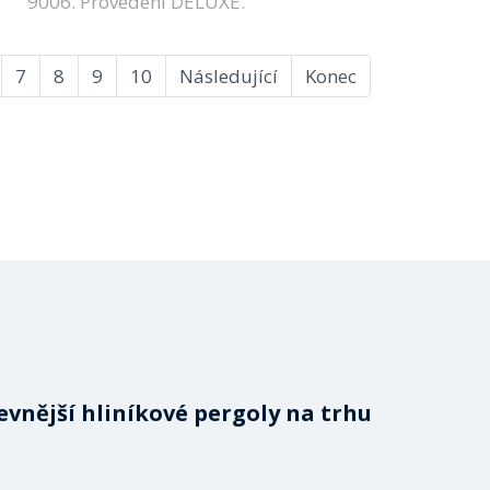
9006. Provedení DELUXE.
7
8
9
10
Následující
Konec
evnější hliníkové pergoly na trhu