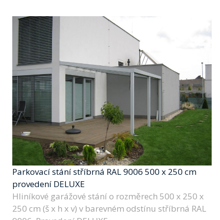
Parkovací stání stříbrná RAL 9006 500 x 250 cm
provedení DELUXE
Hliníkové garážové stání o rozměrech 500 x 250 x
250 cm (š x h x v) v barevném odstínu stříbrná RAL