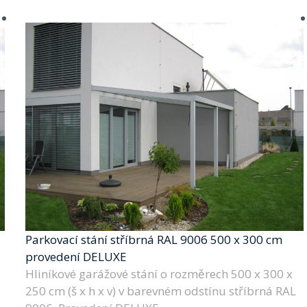
Parkovací stání stříbrná RAL 9006 500 x 300 cm
provedení DELUXE
Hliníkové garážové stání o rozměrech 500 x 300 x
250 cm (š x h x v) v barevném odstínu stříbrná RAL