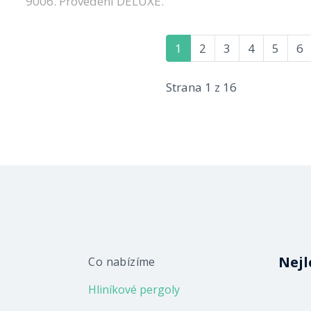
9006. Provedení DELUXE.
1
2
3
4
5
6
Strana 1 z 16
Nejl
Co nabízíme
Hliníkové pergoly