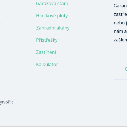
Garážová stání
Garant
zastře
Hliníkové ploty
nebo j
ě
Zahradní altány
nám a
zašle
Přístřešky
Zastínění
Kalkulátor
ytvořila