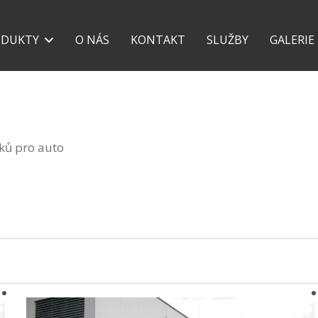
+420 777 118 639
+42
ODUKTY
O NÁS
KONTAKT
SLUŽBY
GALERIE
šků pro auto