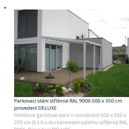
Parkovací stání stříbrná RAL 9006 500 x 350 cm
provedení DELUXE
Hliníkové garážové stání o rozměrech 500 x 350 x
250 cm (š x h x v) v barevném odstínu stříbrná RAL