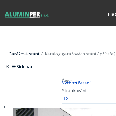
PR
Garážová stání
Katalog garážových stání / přístře
Sidebar
Řadit
Stránkování