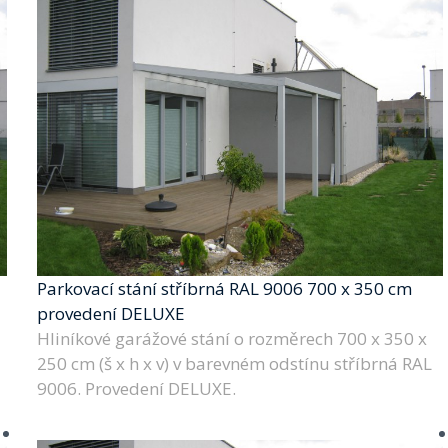
Parkovací stání stříbrná RAL 9006 700 x 350 cm
provedení DELUXE
Hliníkové garážové stání o rozměrech 700 x 350 x
250 cm (š x h x v) v barevném odstínu stříbrná RAL
9006. Provedení DELUXE.