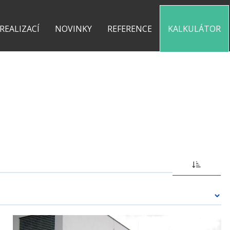
0 775 487 935
kontakt@pergolyzhliniku.cz
 REALIZACÍ
NOVINKY
REFERENCE
KALKULÁTOR