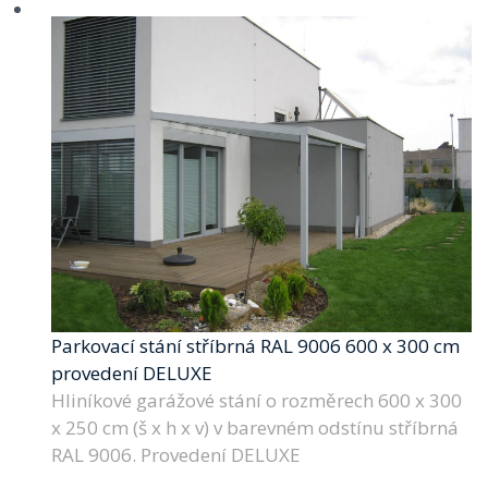
Parkovací stání stříbrná RAL 9006 600 x 300 cm
provedení DELUXE
Hliníkové garážové stání o rozměrech 600 x 300
x 250 cm (š x h x v) v barevném odstínu stříbrná
RAL 9006. Provedení DELUXE