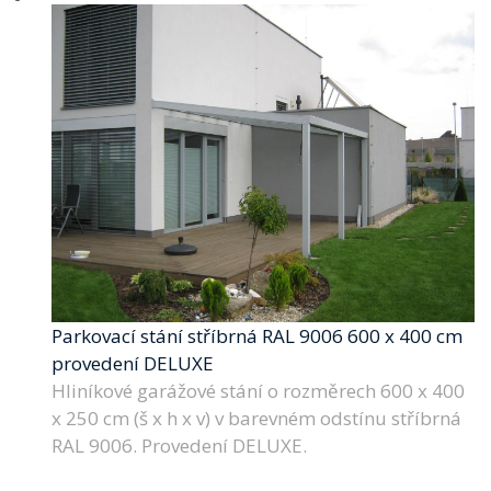
Parkovací stání stříbrná RAL 9006 600 x 400 cm
provedení DELUXE
Hliníkové garážové stání o rozměrech 600 x 400
x 250 cm (š x h x v) v barevném odstínu stříbrná
RAL 9006. Provedení DELUXE.