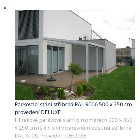
Parkovací stání stříbrná RAL 9006 500 x 350 cm
provedení DELUXE
Hliníkové garážové stání o rozměrech 500 x 350
x 250 cm (š x h x v) v barevném odstínu stříbrná
RAL 9006. Provedení DELUXE.