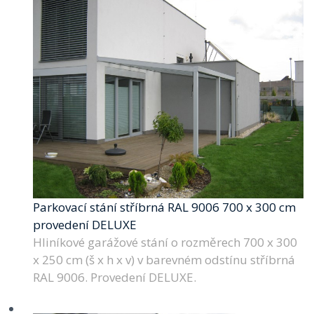
Parkovací stání stříbrná RAL 9006 700 x 300 cm
provedení DELUXE
Hliníkové garážové stání o rozměrech 700 x 300
x 250 cm (š x h x v) v barevném odstínu stříbrná
RAL 9006. Provedení DELUXE.