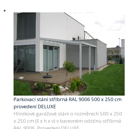
Parkovací stání stříbrná RAL 9006 500 x 250 cm
provedení DELUXE
Hliníkové garážové stání o rozměrech 500 x 250
x 250 cm (š x h x v) v barevném odstínu stříbrná
RAL 9006. Provedení DELUXE.