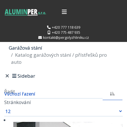
+420 777 118 639
+420 775 487 935
kontakt@pergolyzhliniku.cz
Garážová stání
Katalog garážových stání / přístřešků pro
auto
Sidebar
Řadit
Stránkování