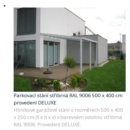
Parkovací stání stříbrná RAL 9006 500 x 400 cm
provedení DELUXE
Hliníkové garážové stání o rozměrech 500 x 400
x 250 cm (š x h x v) v barevném odstínu stříbrná
RAL 9006. Provedení DELUXE.