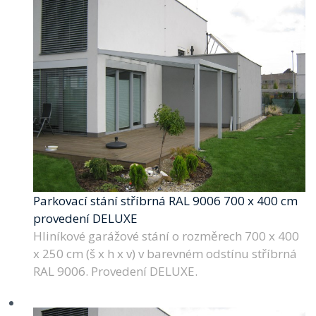
Parkovací stání stříbrná RAL 9006 700 x 400 cm
provedení DELUXE
Hliníkové garážové stání o rozměrech 700 x 400
x 250 cm (š x h x v) v barevném odstínu stříbrná
RAL 9006. Provedení DELUXE.