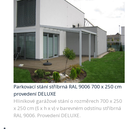
Parkovací stání stříbrná RAL 9006 700 x 250 cm
provedení DELUXE
Hliníkové garážové stání o rozměrech 700 x 250
x 250 cm (š x h x v) v barevném odstínu stříbrná
RAL 9006. Provedení DELUXE.