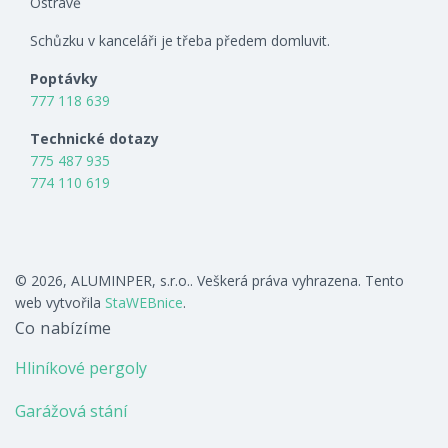
Ostravě
Schůzku v kanceláři je třeba předem domluvit.
Poptávky
777 118 639
Technické dotazy
775 487 935
774 110 619
© 2026, ALUMINPER, s.r.o.. Veškerá práva vyhrazena. Tento
web vytvořila
StaWEBnice
.
Co nabízíme
Hliníkové pergoly
Garážová stání