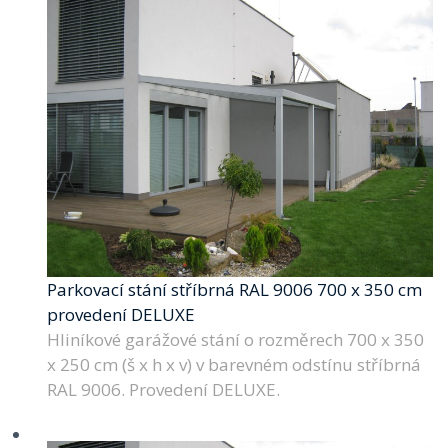
Parkovací stání stříbrná RAL 9006 700 x 350 cm
provedení DELUXE
Hliníkové garážové stání o rozměrech 700 x 350
x 250 cm (š x h x v) v barevném odstínu stříbrná
RAL 9006. Provedení DELUXE.