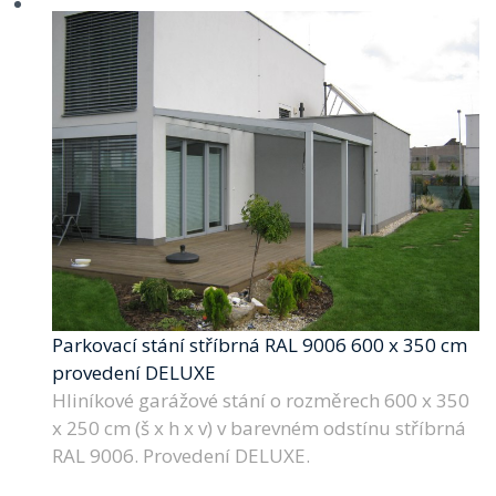
Parkovací stání stříbrná RAL 9006 600 x 350 cm
provedení DELUXE
Hliníkové garážové stání o rozměrech 600 x 350
x 250 cm (š x h x v) v barevném odstínu stříbrná
RAL 9006. Provedení DELUXE.