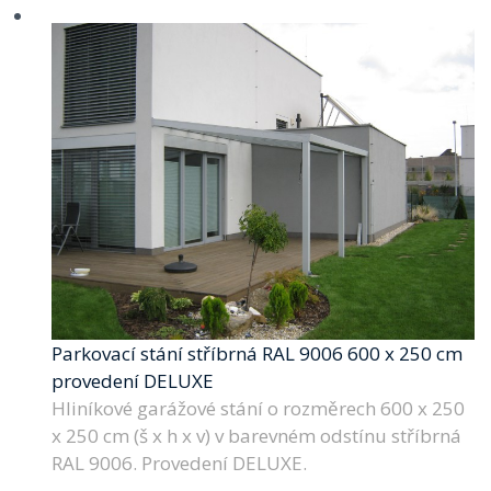
Parkovací stání stříbrná RAL 9006 600 x 250 cm
provedení DELUXE
Hliníkové garážové stání o rozměrech 600 x 250
x 250 cm (š x h x v) v barevném odstínu stříbrná
RAL 9006. Provedení DELUXE.