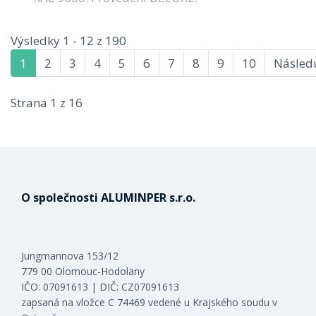
Výsledky 1 - 12 z 190
1
2
3
4
5
6
7
8
9
10
Následu
Strana 1 z 16
O společnosti ALUMINPER s.r.o.
Jungmannova 153/12
779 00 Olomouc-Hodolany
IČO: 07091613 | DIČ: CZ07091613
zapsaná na vložce C 74469 vedené u Krajského soudu v