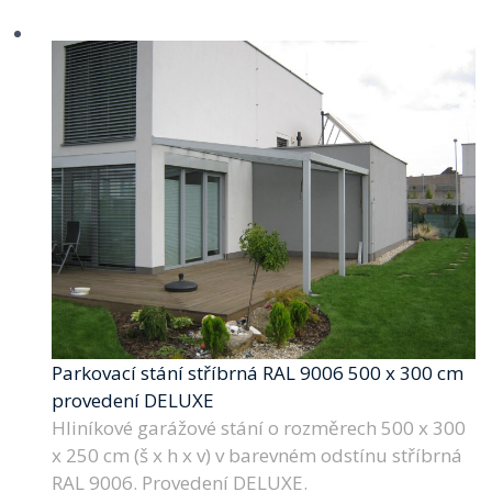
Parkovací stání stříbrná RAL 9006 500 x 300 cm
provedení DELUXE
Hliníkové garážové stání o rozměrech 500 x 300
x 250 cm (š x h x v) v barevném odstínu stříbrná
RAL 9006. Provedení DELUXE.