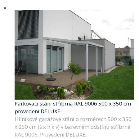
Parkovací stání stříbrná RAL 9006 500 x 350 cm
provedení DELUXE
Hliníkové garážové stání o rozměrech 500 x 350
x 250 cm (š x h x v) v barevném odstínu stříbrná
RAL 9006. Provedení DELUXE.