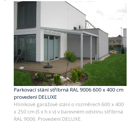
Parkovací stání stříbrná RAL 9006 600 x 400 cm
provedení DELUXE
Hliníkové garážové stání o rozměrech 600 x 400
x 250 cm (š x h x v) v barevném odstínu stříbrná
RAL 9006. Provedení DELUXE.