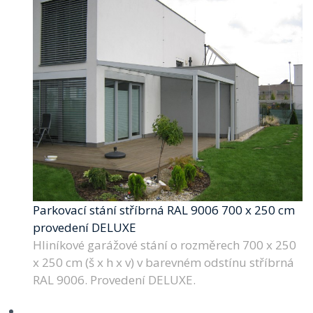
Parkovací stání stříbrná RAL 9006 700 x 250 cm
provedení DELUXE
Hliníkové garážové stání o rozměrech 700 x 250
x 250 cm (š x h x v) v barevném odstínu stříbrná
RAL 9006. Provedení DELUXE.