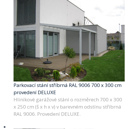
Parkovací stání stříbrná RAL 9006 700 x 300 cm
provedení DELUXE
Hliníkové garážové stání o rozměrech 700 x 300
x 250 cm (š x h x v) v barevném odstínu stříbrná
RAL 9006. Provedení DELUXE.