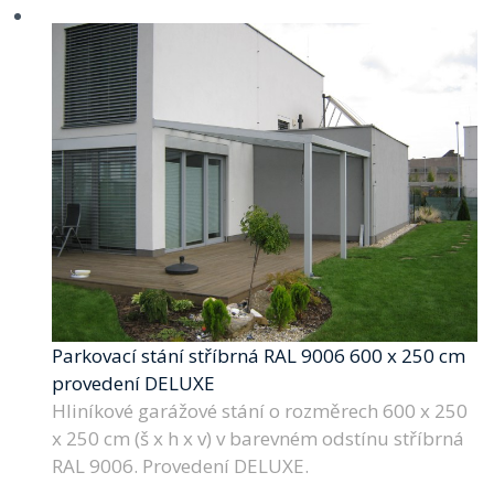
Parkovací stání stříbrná RAL 9006 600 x 250 cm
provedení DELUXE
Hliníkové garážové stání o rozměrech 600 x 250
x 250 cm (š x h x v) v barevném odstínu stříbrná
RAL 9006. Provedení DELUXE.