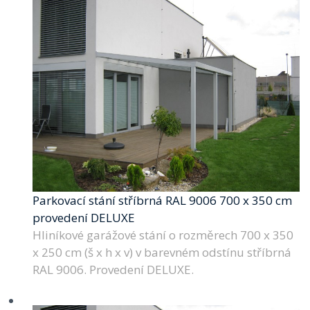
Parkovací stání stříbrná RAL 9006 700 x 350 cm
provedení DELUXE
Hliníkové garážové stání o rozměrech 700 x 350
x 250 cm (š x h x v) v barevném odstínu stříbrná
RAL 9006. Provedení DELUXE.