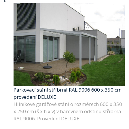
Parkovací stání stříbrná RAL 9006 600 x 350 cm
provedení DELUXE
Hliníkové garážové stání o rozměrech 600 x 350
x 250 cm (š x h x v) v barevném odstínu stříbrná
RAL 9006. Provedení DELUXE.