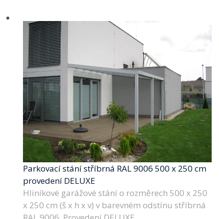
Parkovací stání stříbrná RAL 9006 500 x 250 cm
provedení DELUXE
Hliníkové garážové stání o rozměrech 500 x 250
x 250 cm (š x h x v) v barevném odstínu stříbrná
RAL 9006. Provedení DELUXE.