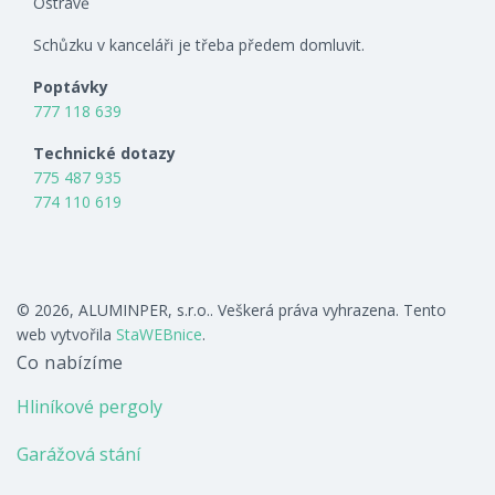
Ostravě
Schůzku v kanceláři je třeba předem domluvit.
Poptávky
777 118 639
Technické dotazy
775 487 935
774 110 619
© 2026, ALUMINPER, s.r.o.. Veškerá práva vyhrazena. Tento
web vytvořila
StaWEBnice
.
Co nabízíme
Hliníkové pergoly
Garážová stání