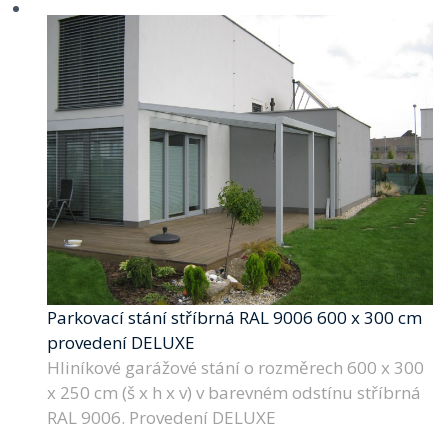
Parkovací stání stříbrná RAL 9006 600 x 300 cm
provedení DELUXE
Hliníkové garážové stání o rozměrech 600 x 300
x 250 cm (š x h x v) v barevném odstínu stříbrná
RAL 9006. Provedení DELUXE