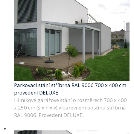
Parkovací stání stříbrná RAL 9006 700 x 400 cm
provedení DELUXE
Hliníkové garážové stání o rozměrech 700 x 400
x 250 cm (š x h x v) v barevném odstínu stříbrná
RAL 9006. Provedení DELUXE.