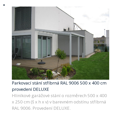
Parkovací stání stříbrná RAL 9006 500 x 400 cm
provedení DELUXE
Hliníkové garážové stání o rozměrech 500 x 400
x 250 cm (š x h x v) v barevném odstínu stříbrná
RAL 9006. Provedení DELUXE.