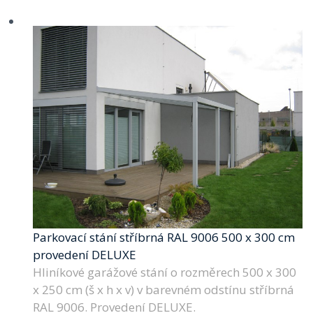
Parkovací stání stříbrná RAL 9006 500 x 300 cm
provedení DELUXE
Hliníkové garážové stání o rozměrech 500 x 300
x 250 cm (š x h x v) v barevném odstínu stříbrná
RAL 9006. Provedení DELUXE.