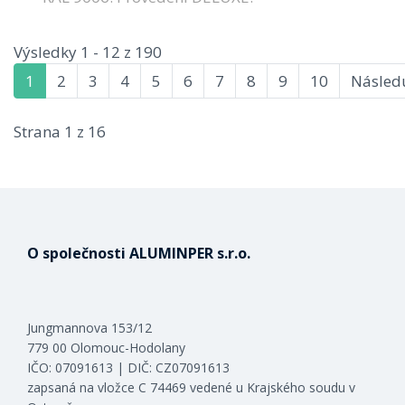
Výsledky 1 - 12 z 190
1
2
3
4
5
6
7
8
9
10
Následu
Strana 1 z 16
O společnosti ALUMINPER s.r.o.
Jungmannova 153/12
779 00 Olomouc-Hodolany
IČO: 07091613 | DIČ: CZ07091613
zapsaná na vložce C 74469 vedené u Krajského soudu v