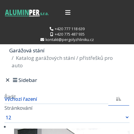
+420 777 118 639
+420 775 487 935
kontakt@pergolyzhliniku.cz
Garážová stání
Katalog garážových stání / přístřešků pro
auto
Sidebar
Řadit
Stránkování