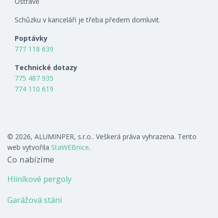
Ostravě
Schůzku v kanceláři je třeba předem domluvit.
Poptávky
777 118 639
Technické dotazy
775 487 935
774 110 619
© 2026, ALUMINPER, s.r.o.. Veškerá práva vyhrazena. Tento
web vytvořila
StaWEBnice
.
Co nabízíme
Hliníkové pergoly
Garážová stání