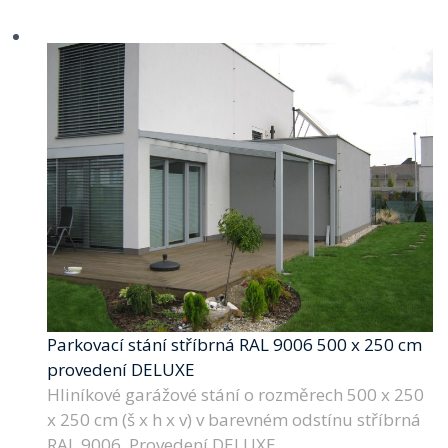
Parkovací stání stříbrná RAL 9006 500 x 250 cm
provedení DELUXE
Hliníkové garážové stání o rozměrech 500 x 250
x 250 cm (š x h x v) v barevném odstínu stříbrná
RAL 9006. Provedení DELUXE.