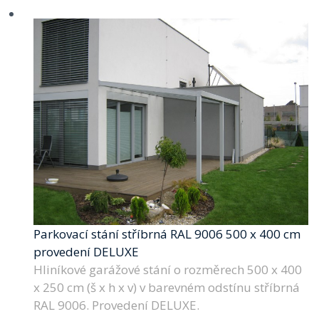
Parkovací stání stříbrná RAL 9006 500 x 400 cm
provedení DELUXE
Hliníkové garážové stání o rozměrech 500 x 400
x 250 cm (š x h x v) v barevném odstínu stříbrná
RAL 9006. Provedení DELUXE.