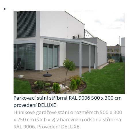
Parkovací stání stříbrná RAL 9006 500 x 300 cm
provedení DELUXE
Hliníkové garážové stání o rozměrech 500 x 300
x 250 cm (š x h x v) v barevném odstínu stříbrná
RAL 9006. Provedení DELUXE.