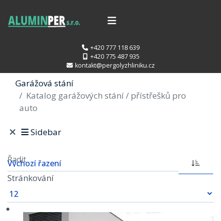
+420 777 118 639
+420 775 487 935
kontakt@pergolyzhliniku.cz
Garážová stání
Katalog garážových stání / přístřešků pro
auto
Sidebar
Řadit
Stránkování