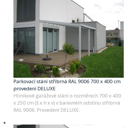
Parkovací stání stříbrná RAL 9006 700 x 400 cm
provedení DELUXE
Hliníkové garážové stání o rozměrech 700 x 400
x 250 cm (š x h x v) v barevném odstínu stříbrná
RAL 9006. Provedení DELUXE.