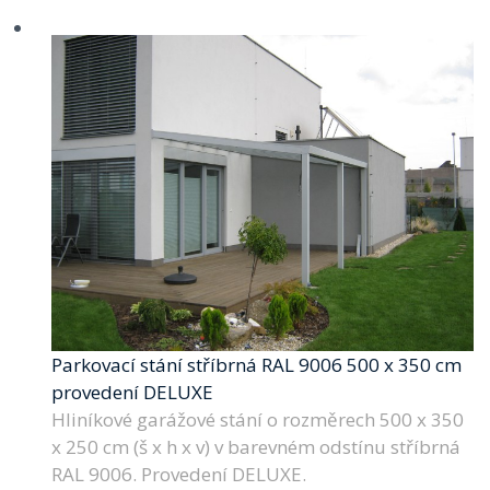
Parkovací stání stříbrná RAL 9006 500 x 350 cm
provedení DELUXE
Hliníkové garážové stání o rozměrech 500 x 350
x 250 cm (š x h x v) v barevném odstínu stříbrná
RAL 9006. Provedení DELUXE.