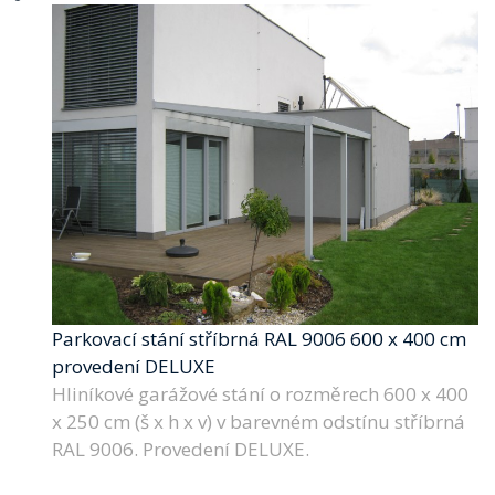
Parkovací stání stříbrná RAL 9006 600 x 400 cm
provedení DELUXE
Hliníkové garážové stání o rozměrech 600 x 400
x 250 cm (š x h x v) v barevném odstínu stříbrná
RAL 9006. Provedení DELUXE.