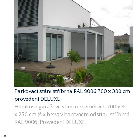
Parkovací stání stříbrná RAL 9006 700 x 300 cm
provedení DELUXE
Hliníkové garážové stání o rozměrech 700 x 300
x 250 cm (š x h x v) v barevném odstínu stříbrná
RAL 9006. Provedení DELUXE.