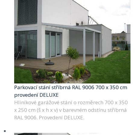
Parkovací stání stříbrná RAL 9006 700 x 350 cm
provedení DELUXE
Hliníkové garážové stání o rozměrech 700 x 350
x 250 cm (š x h x v) v barevném odstínu stříbrná
RAL 9006. Provedení DELUXE.