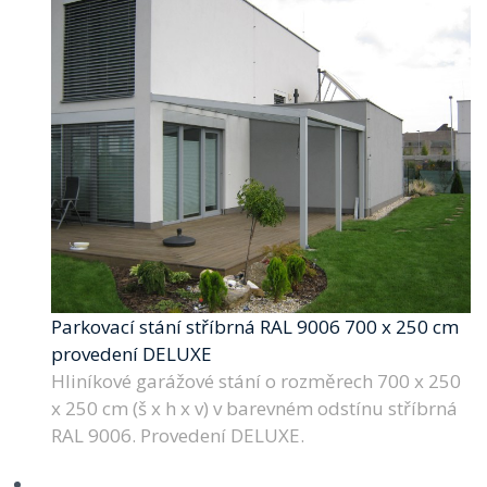
Parkovací stání stříbrná RAL 9006 700 x 250 cm
provedení DELUXE
Hliníkové garážové stání o rozměrech 700 x 250
x 250 cm (š x h x v) v barevném odstínu stříbrná
RAL 9006. Provedení DELUXE.