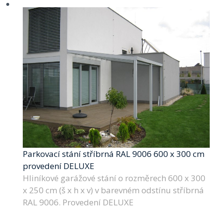
Parkovací stání stříbrná RAL 9006 600 x 300 cm
provedení DELUXE
Hliníkové garážové stání o rozměrech 600 x 300
x 250 cm (š x h x v) v barevném odstínu stříbrná
RAL 9006. Provedení DELUXE