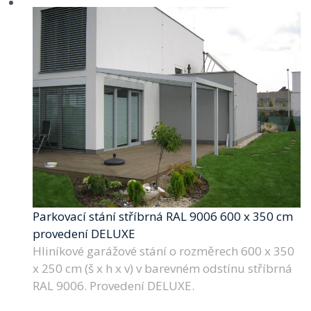
Parkovací stání stříbrná RAL 9006 600 x 350 cm
provedení DELUXE
Hliníkové garážové stání o rozměrech 600 x 350
x 250 cm (š x h x v) v barevném odstínu stříbrná
RAL 9006. Provedení DELUXE.