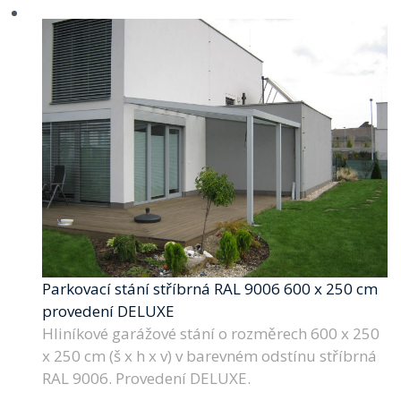
Parkovací stání stříbrná RAL 9006 600 x 250 cm
provedení DELUXE
Hliníkové garážové stání o rozměrech 600 x 250
x 250 cm (š x h x v) v barevném odstínu stříbrná
RAL 9006. Provedení DELUXE.