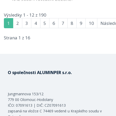
Výsledky 1 - 12 z 190
1
2
3
4
5
6
7
8
9
10
Následu
Strana 1 z 16
O společnosti ALUMINPER s.r.o.
Jungmannova 153/12
779 00 Olomouc-Hodolany
IČO: 07091613 | DIČ: CZ07091613
zapsaná na vložce C 74469 vedené u Krajského soudu v