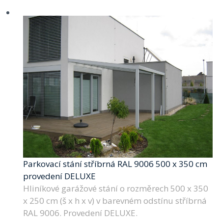
Parkovací stání stříbrná RAL 9006 500 x 350 cm
provedení DELUXE
Hliníkové garážové stání o rozměrech 500 x 350
x 250 cm (š x h x v) v barevném odstínu stříbrná
RAL 9006. Provedení DELUXE.