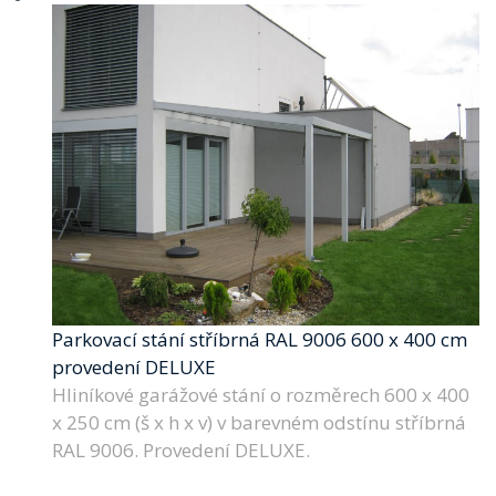
Parkovací stání stříbrná RAL 9006 600 x 400 cm
provedení DELUXE
Hliníkové garážové stání o rozměrech 600 x 400
x 250 cm (š x h x v) v barevném odstínu stříbrná
RAL 9006. Provedení DELUXE.