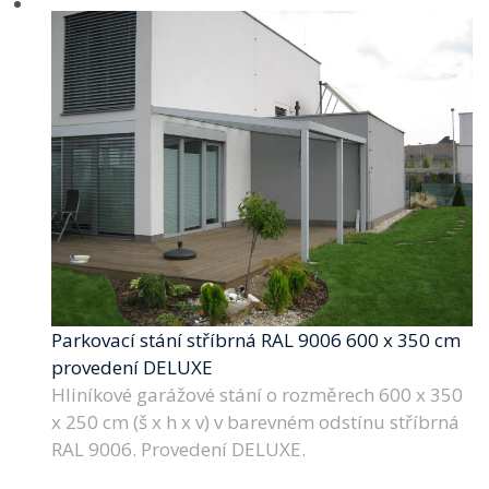
Parkovací stání stříbrná RAL 9006 600 x 350 cm
provedení DELUXE
Hliníkové garážové stání o rozměrech 600 x 350
x 250 cm (š x h x v) v barevném odstínu stříbrná
RAL 9006. Provedení DELUXE.