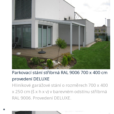
Parkovací stání stříbrná RAL 9006 700 x 400 cm
provedení DELUXE
Hliníkové garážové stání o rozměrech 700 x 400
x 250 cm (š x h x v) v barevném odstínu stříbrná
RAL 9006. Provedení DELUXE.