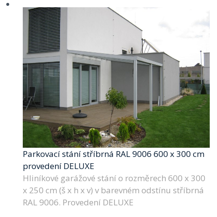
Parkovací stání stříbrná RAL 9006 600 x 300 cm
provedení DELUXE
Hliníkové garážové stání o rozměrech 600 x 300
x 250 cm (š x h x v) v barevném odstínu stříbrná
RAL 9006. Provedení DELUXE