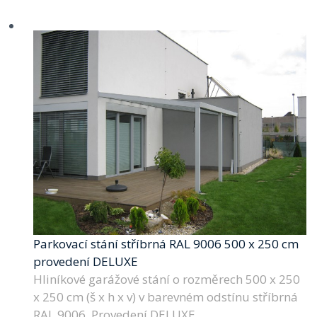
Parkovací stání stříbrná RAL 9006 500 x 250 cm
provedení DELUXE
Hliníkové garážové stání o rozměrech 500 x 250
x 250 cm (š x h x v) v barevném odstínu stříbrná
RAL 9006. Provedení DELUXE.