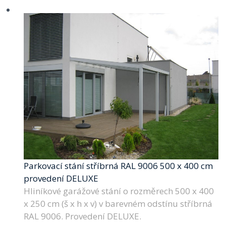
Parkovací stání stříbrná RAL 9006 500 x 400 cm
provedení DELUXE
Hliníkové garážové stání o rozměrech 500 x 400
x 250 cm (š x h x v) v barevném odstínu stříbrná
RAL 9006. Provedení DELUXE.