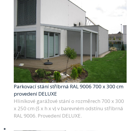
Parkovací stání stříbrná RAL 9006 700 x 300 cm
provedení DELUXE
Hliníkové garážové stání o rozměrech 700 x 300
x 250 cm (š x h x v) v barevném odstínu stříbrná
RAL 9006. Provedení DELUXE.