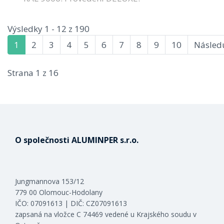
Výsledky 1 - 12 z 190
1
2
3
4
5
6
7
8
9
10
Následu
Strana 1 z 16
O společnosti ALUMINPER s.r.o.
Jungmannova 153/12
779 00 Olomouc-Hodolany
IČO: 07091613 | DIČ: CZ07091613
zapsaná na vložce C 74469 vedené u Krajského soudu v