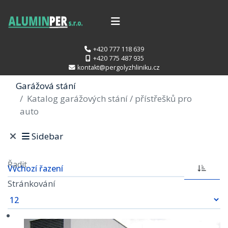
+420 777 118 639
+420 775 487 935
kontakt@pergolyzhliniku.cz
Garážová stání
Katalog garážových stání / přístřešků pro
auto
Sidebar
Řadit
Stránkování