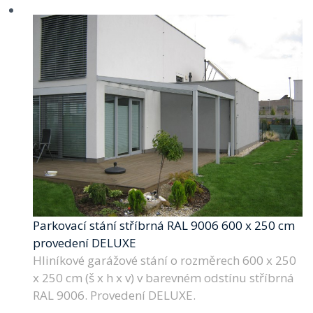
Parkovací stání stříbrná RAL 9006 600 x 250 cm
provedení DELUXE
Hliníkové garážové stání o rozměrech 600 x 250
x 250 cm (š x h x v) v barevném odstínu stříbrná
RAL 9006. Provedení DELUXE.