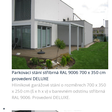
Parkovací stání stříbrná RAL 9006 700 x 350 cm
provedení DELUXE
Hliníkové garážové stání o rozměrech 700 x 350
x 250 cm (š x h x v) v barevném odstínu stříbrná
RAL 9006. Provedení DELUXE.