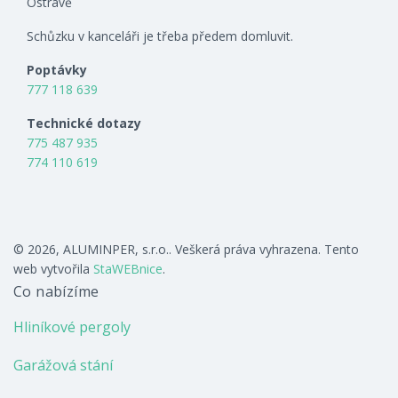
Ostravě
Schůzku v kanceláři je třeba předem domluvit.
Poptávky
777 118 639
Technické dotazy
775 487 935
774 110 619
© 2026, ALUMINPER, s.r.o.. Veškerá práva vyhrazena. Tento
web vytvořila
StaWEBnice
.
Co nabízíme
Hliníkové pergoly
Garážová stání