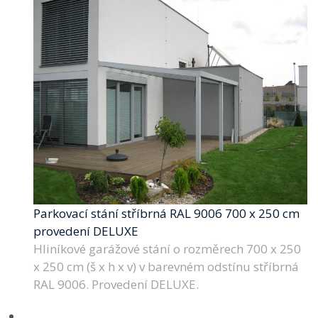
Parkovací stání stříbrná RAL 9006 700 x 250 cm
provedení DELUXE
Hliníkové garážové stání o rozměrech 700 x 250
x 250 cm (š x h x v) v barevném odstínu stříbrná
RAL 9006. Provedení DELUXE.