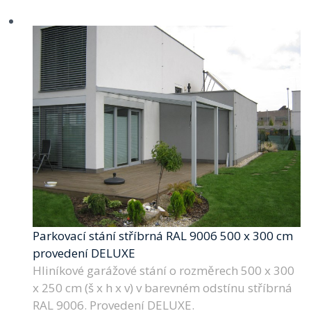
Parkovací stání stříbrná RAL 9006 500 x 300 cm
provedení DELUXE
Hliníkové garážové stání o rozměrech 500 x 300
x 250 cm (š x h x v) v barevném odstínu stříbrná
RAL 9006. Provedení DELUXE.