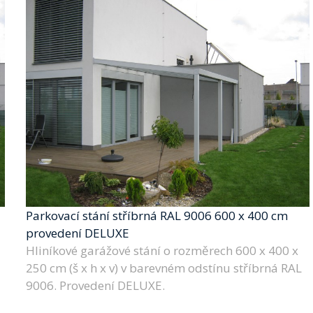
Parkovací stání stříbrná RAL 9006 600 x 400 cm
provedení DELUXE
Hliníkové garážové stání o rozměrech 600 x 400 x
250 cm (š x h x v) v barevném odstínu stříbrná RAL
9006. Provedení DELUXE.