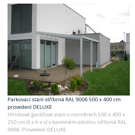
Parkovací stání stříbrná RAL 9006 500 x 400 cm
provedení DELUXE
Hliníkové garážové stání o rozměrech 500 x 400 x
250 cm (š x h x v) v barevném odstínu stříbrná RAL
9006. Provedení DELUXE.