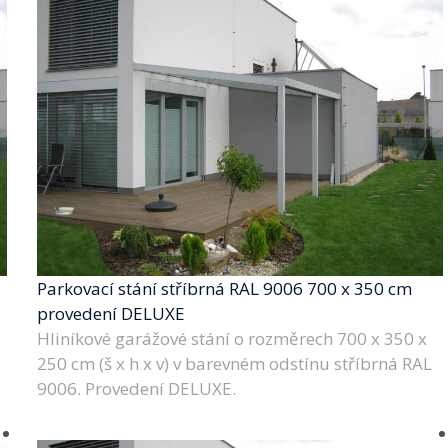
Parkovací stání stříbrná RAL 9006 700 x 350 cm
provedení DELUXE
Hliníkové garážové stání o rozměrech 700 x 350 x
250 cm (š x h x v) v barevném odstínu stříbrná RAL
9006. Provedení DELUXE.