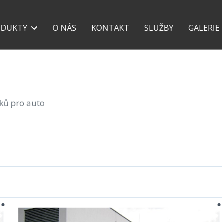
+420 777 118 639
+42
ODUKTY
O NÁS
KONTAKT
SLUŽBY
GALERIE
šků pro auto