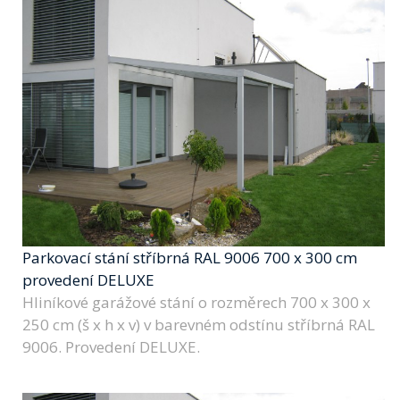
Parkovací stání stříbrná RAL 9006 700 x 300 cm
provedení DELUXE
Hliníkové garážové stání o rozměrech 700 x 300 x
250 cm (š x h x v) v barevném odstínu stříbrná RAL
9006. Provedení DELUXE.