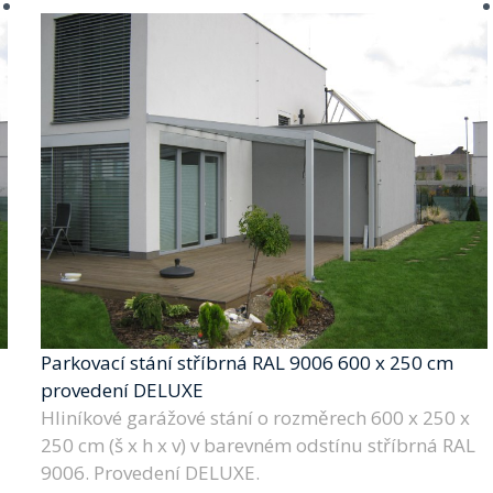
Parkovací stání stříbrná RAL 9006 600 x 250 cm
provedení DELUXE
Hliníkové garážové stání o rozměrech 600 x 250 x
250 cm (š x h x v) v barevném odstínu stříbrná RAL
9006. Provedení DELUXE.