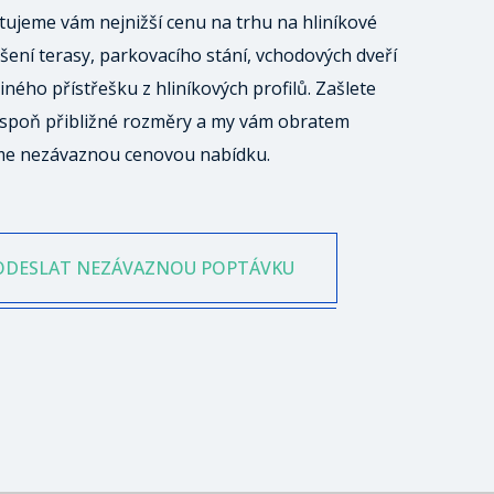
ujeme vám nejnižší cenu na trhu na hliníkové
šení terasy, parkovacího stání, vchodových dveří
iného přístřešku z hliníkových profilů. Zašlete
spoň přibližné rozměry a my vám obratem
me nezávaznou cenovou nabídku.
ODESLAT NEZÁVAZNOU POPTÁVKU