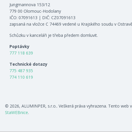
Jungmannova 153/12
779 00 Olomouc-Hodolany
IČO: 07091613 | DIČ: CZ07091613
zapsaná na vložce C 74469 vedené u Krajského soudu v Ostrav
Schůzku v kanceláři je třeba předem domluvit.
Poptávky
777 118 639
Technické dotazy
775 487 935
774 110 619
© 2026, ALUMINPER, s.r.o.. Veškerá práva vyhrazena. Tento web v
StaWEBnice
.