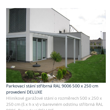
Parkovací stání stříbrná RAL 9006 500 x 250 cm
provedení DELUXE
Hliníkové garážové stání o rozměrech 500 x 250 x
250 cm (š x h x v) v barevném odstínu stříbrná RAL