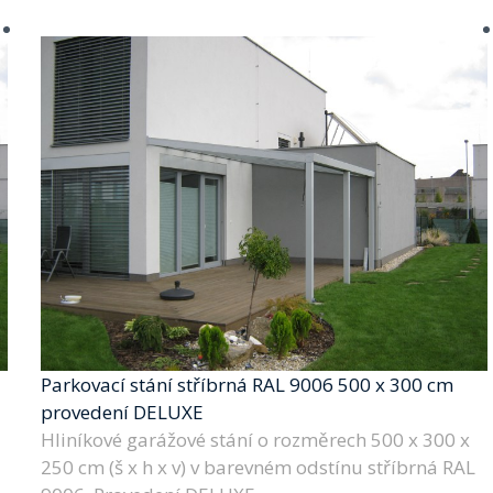
Parkovací stání stříbrná RAL 9006 500 x 300 cm
provedení DELUXE
Hliníkové garážové stání o rozměrech 500 x 300 x
250 cm (š x h x v) v barevném odstínu stříbrná RAL