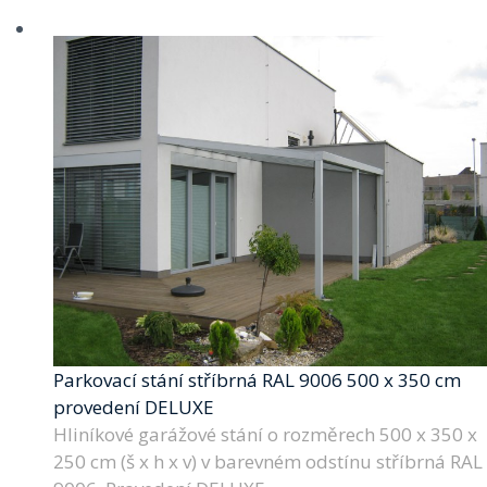
Parkovací stání stříbrná RAL 9006 500 x 350 cm
provedení DELUXE
Hliníkové garážové stání o rozměrech 500 x 350 x
250 cm (š x h x v) v barevném odstínu stříbrná RAL