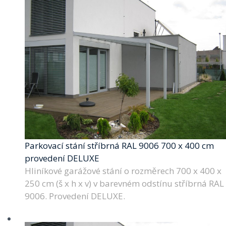
Parkovací stání stříbrná RAL 9006 700 x 400 cm
provedení DELUXE
Hliníkové garážové stání o rozměrech 700 x 400 x
250 cm (š x h x v) v barevném odstínu stříbrná RAL
9006. Provedení DELUXE.