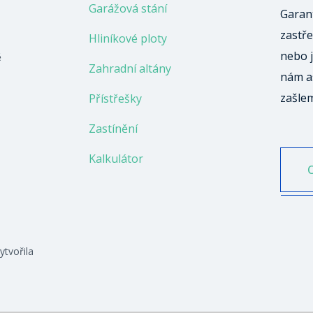
Garážová stání
Garant
zastře
Hliníkové ploty
nebo j
ě
Zahradní altány
nám a
zašle
Přístřešky
Zastínění
Kalkulátor
ytvořila