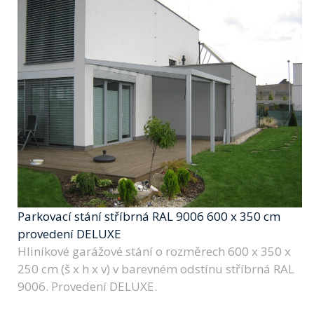
Parkovací stání stříbrná RAL 9006 600 x 350 cm
provedení DELUXE
Hliníkové garážové stání o rozměrech 600 x 350 x
250 cm (š x h x v) v barevném odstínu stříbrná RAL
9006. Provedení DELUXE.