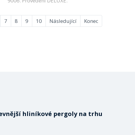
9006. Provedení DELUXE.
7
8
9
10
Následující
Konec
evnější hliníkové pergoly na trhu