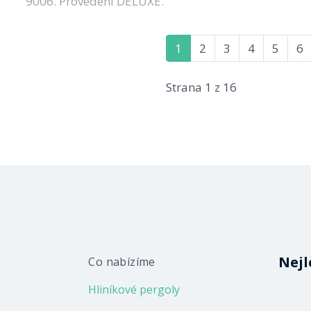
9006. Provedení DELUXE.
1
2
3
4
5
6
Strana 1 z 16
Nejl
Co nabízíme
Hliníkové pergoly