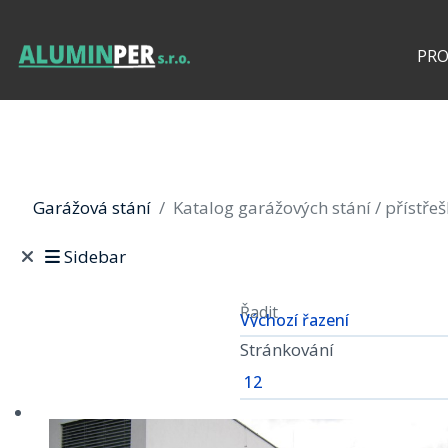
PR
Garážová stání
Katalog garážových stání / přístře
Sidebar
Řadit
Stránkování