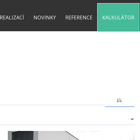
0 775 487 935
kontakt@pergolyzhliniku.cz
 REALIZACÍ
NOVINKY
REFERENCE
KALKULÁTOR