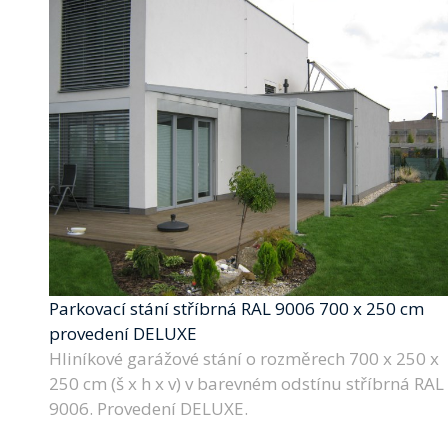
Parkovací stání stříbrná RAL 9006 700 x 250 cm
provedení DELUXE
Hliníkové garážové stání o rozměrech 700 x 250 x
250 cm (š x h x v) v barevném odstínu stříbrná RAL
9006. Provedení DELUXE.