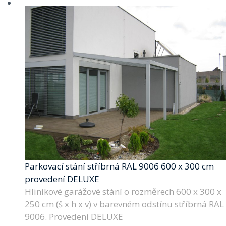
Parkovací stání stříbrná RAL 9006 600 x 300 cm
provedení DELUXE
Hliníkové garážové stání o rozměrech 600 x 300 x
250 cm (š x h x v) v barevném odstínu stříbrná RAL
9006. Provedení DELUXE