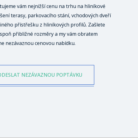
ujeme vám nejnižší cenu na trhu na hliníkové
šení terasy, parkovacího stání, vchodových dveří
iného přístřešku z hliníkových profilů. Zašlete
spoň přibližné rozměry a my vám obratem
me nezávaznou cenovou nabídku.
ODESLAT NEZÁVAZNOU POPTÁVKU