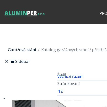
PR
Garážová stání
Katalog garážových stání / přístře
Sidebar
Řadit
Stránkování