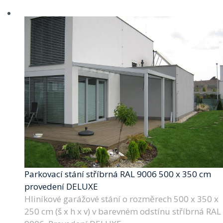
Parkovací stání stříbrná RAL 9006 500 x 350 cm
provedení DELUXE
Hliníkové garážové stání o rozměrech 500 x 350 x
250 cm (š x h x v) v barevném odstínu stříbrná RAL