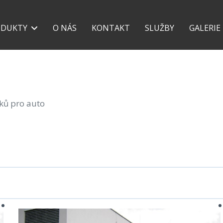
+420 777 118 639
+42
ODUKTY
O NÁS
KONTAKT
SLUŽBY
GALERIE
šků pro auto