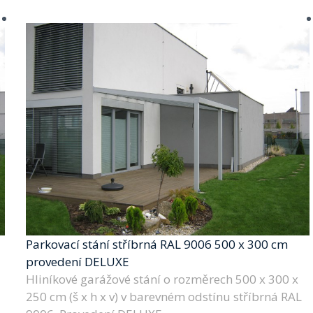
Parkovací stání stříbrná RAL 9006 500 x 300 cm
provedení DELUXE
Hliníkové garážové stání o rozměrech 500 x 300 x
250 cm (š x h x v) v barevném odstínu stříbrná RAL