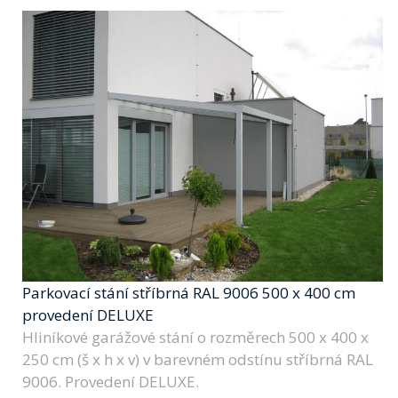
Parkovací stání stříbrná RAL 9006 500 x 400 cm
provedení DELUXE
Hliníkové garážové stání o rozměrech 500 x 400 x
250 cm (š x h x v) v barevném odstínu stříbrná RAL
9006. Provedení DELUXE.