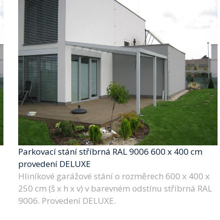
Parkovací stání stříbrná RAL 9006 600 x 400 cm
provedení DELUXE
Hliníkové garážové stání o rozměrech 600 x 400 x
250 cm (š x h x v) v barevném odstínu stříbrná RAL
9006. Provedení DELUXE.