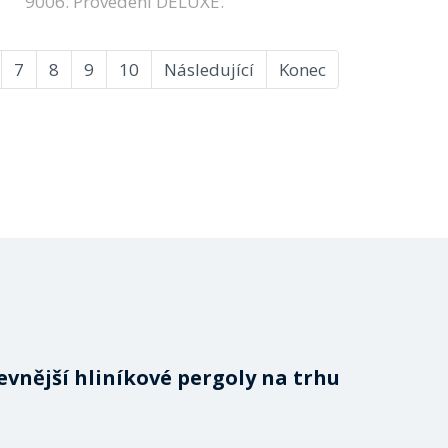
9006. Provedení DELUXE.
7
8
9
10
Následující
Konec
evnější hliníkové pergoly na trhu