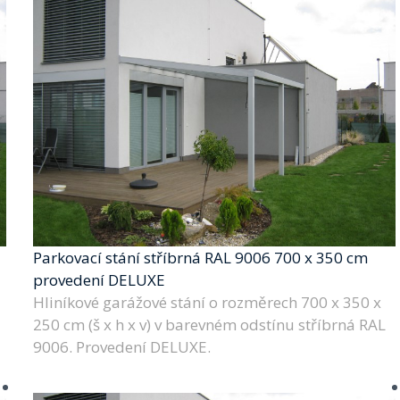
Parkovací stání stříbrná RAL 9006 700 x 350 cm
provedení DELUXE
Hliníkové garážové stání o rozměrech 700 x 350 x
250 cm (š x h x v) v barevném odstínu stříbrná RAL
9006. Provedení DELUXE.