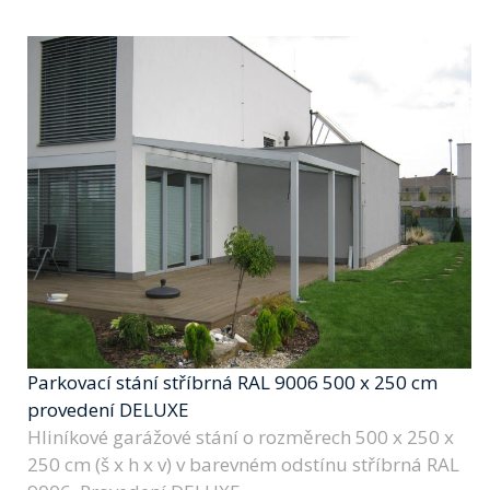
Parkovací stání stříbrná RAL 9006 500 x 250 cm
provedení DELUXE
Hliníkové garážové stání o rozměrech 500 x 250 x
250 cm (š x h x v) v barevném odstínu stříbrná RAL