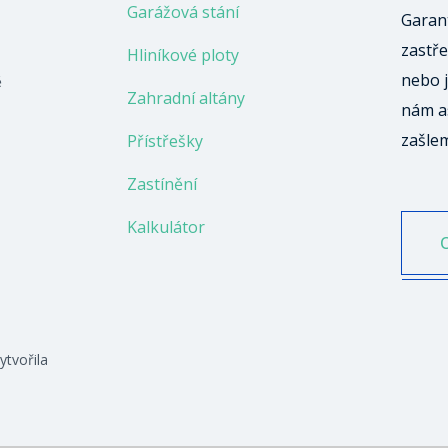
Garážová stání
Garant
zastře
Hliníkové ploty
nebo j
ě
Zahradní altány
nám a
zašle
Přístřešky
Zastínění
Kalkulátor
ytvořila