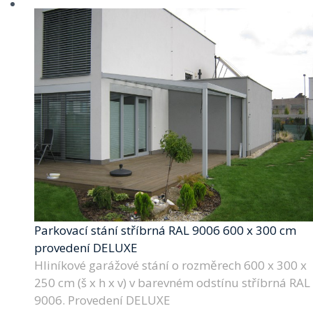
Parkovací stání stříbrná RAL 9006 600 x 300 cm
provedení DELUXE
Hliníkové garážové stání o rozměrech 600 x 300 x
250 cm (š x h x v) v barevném odstínu stříbrná RAL
9006. Provedení DELUXE