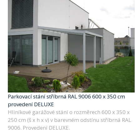
Parkovací stání stříbrná RAL 9006 600 x 350 cm
provedení DELUXE
Hliníkové garážové stání o rozměrech 600 x 350 x
250 cm (š x h x v) v barevném odstínu stříbrná RAL
9006. Provedení DELUXE.