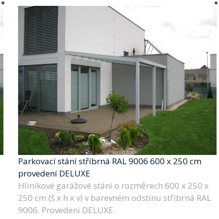
Parkovací stání stříbrná RAL 9006 600 x 250 cm
provedení DELUXE
Hliníkové garážové stání o rozměrech 600 x 250 x
250 cm (š x h x v) v barevném odstínu stříbrná RAL
9006. Provedení DELUXE.