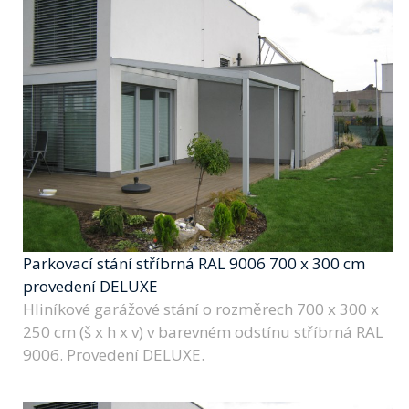
Parkovací stání stříbrná RAL 9006 700 x 300 cm
provedení DELUXE
Hliníkové garážové stání o rozměrech 700 x 300 x
250 cm (š x h x v) v barevném odstínu stříbrná RAL
9006. Provedení DELUXE.