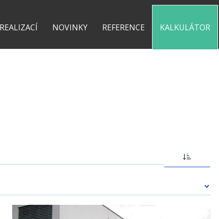
0 775 487 935
kontakt@pergolyzhliniku.cz
 REALIZACÍ
NOVINKY
REFERENCE
KALKULÁTOR