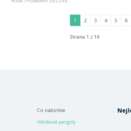
9006. Provedení DELUXE.
1
2
3
4
5
6
Strana 1 z 16
Nejl
Co nabízíme
Hliníkové pergoly