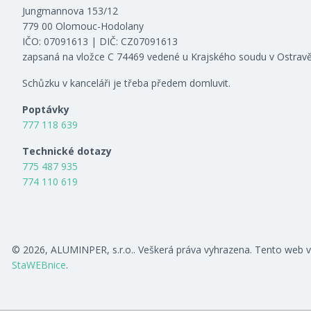
Jungmannova 153/12
779 00 Olomouc-Hodolany
IČO: 07091613 | DIČ: CZ07091613
zapsaná na vložce C 74469 vedené u Krajského soudu v Ostrav
Schůzku v kanceláři je třeba předem domluvit.
Poptávky
777 118 639
Technické dotazy
775 487 935
774 110 619
© 2026, ALUMINPER, s.r.o.. Veškerá práva vyhrazena. Tento web v
StaWEBnice
.