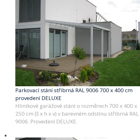
Parkovací stání stříbrná RAL 9006 700 x 400 cm
provedení DELUXE
Hliníkové garážové stání o rozměrech 700 x 400 x
250 cm (š x h x v) v barevném odstínu stříbrná RAL
9006. Provedení DELUXE.