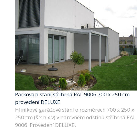
Parkovací stání stříbrná RAL 9006 700 x 250 cm
provedení DELUXE
Hliníkové garážové stání o rozměrech 700 x 250 x
250 cm (š x h x v) v barevném odstínu stříbrná RAL
9006. Provedení DELUXE.