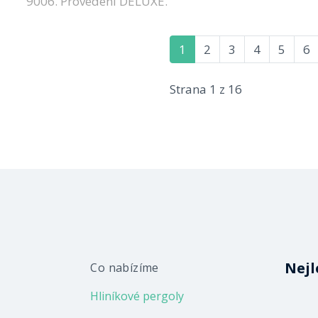
9006. Provedení DELUXE.
1
2
3
4
5
6
Strana 1 z 16
Nejl
Co nabízíme
Hliníkové pergoly