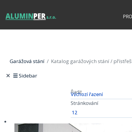
PR
Garážová stání
Katalog garážových stání / přístře
Sidebar
Řadit
Stránkování