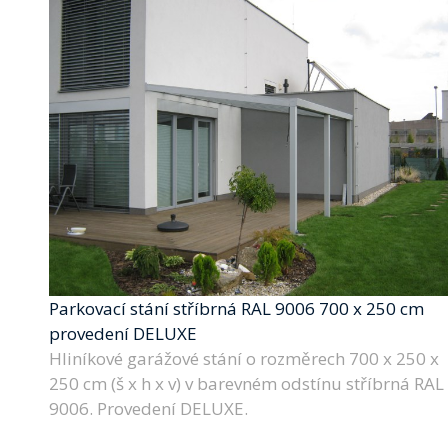
Parkovací stání stříbrná RAL 9006 700 x 250 cm
provedení DELUXE
Hliníkové garážové stání o rozměrech 700 x 250 x
250 cm (š x h x v) v barevném odstínu stříbrná RAL
9006. Provedení DELUXE.