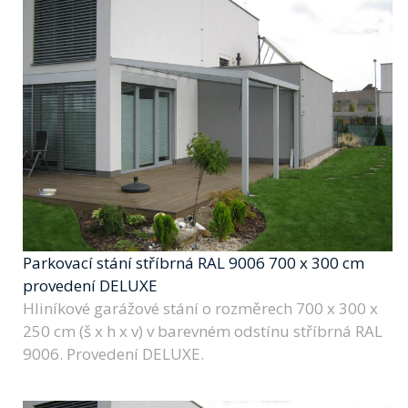
Parkovací stání stříbrná RAL 9006 700 x 300 cm
provedení DELUXE
Hliníkové garážové stání o rozměrech 700 x 300 x
250 cm (š x h x v) v barevném odstínu stříbrná RAL
9006. Provedení DELUXE.