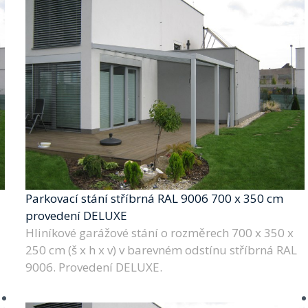
Parkovací stání stříbrná RAL 9006 700 x 350 cm
provedení DELUXE
Hliníkové garážové stání o rozměrech 700 x 350 x
250 cm (š x h x v) v barevném odstínu stříbrná RAL
9006. Provedení DELUXE.