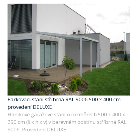
Parkovací stání stříbrná RAL 9006 500 x 400 cm
provedení DELUXE
Hliníkové garážové stání o rozměrech 500 x 400 x
250 cm (š x h x v) v barevném odstínu stříbrná RAL
9006. Provedení DELUXE.