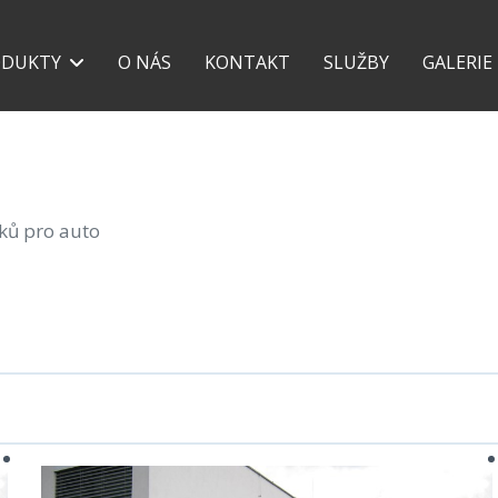
+420 777 118 639
+42
ODUKTY
O NÁS
KONTAKT
SLUŽBY
GALERIE
šků pro auto