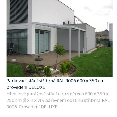
Parkovací stání stříbrná RAL 9006 600 x 350 cm
provedení DELUXE
Hliníkové garážové stání o rozměrech 600 x 350 x
250 cm (š x h x v) v barevném odstínu stříbrná RAL
9006. Provedení DELUXE.