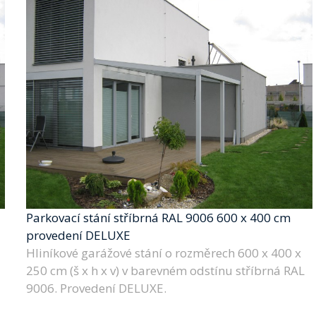
Parkovací stání stříbrná RAL 9006 600 x 400 cm
provedení DELUXE
Hliníkové garážové stání o rozměrech 600 x 400 x
250 cm (š x h x v) v barevném odstínu stříbrná RAL
9006. Provedení DELUXE.