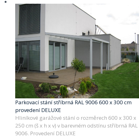
Parkovací stání stříbrná RAL 9006 600 x 300 cm
provedení DELUXE
Hliníkové garážové stání o rozměrech 600 x 300 x
250 cm (š x h x v) v barevném odstínu stříbrná RAL
9006. Provedení DELUXE