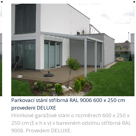
Parkovací stání stříbrná RAL 9006 600 x 250 cm
provedení DELUXE
Hliníkové garážové stání o rozměrech 600 x 250 x
250 cm (š x h x v) v barevném odstínu stříbrná RAL
9006. Provedení DELUXE.