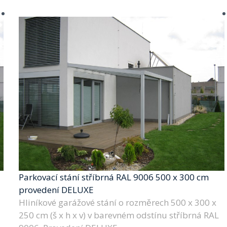
Parkovací stání stříbrná RAL 9006 500 x 300 cm
provedení DELUXE
Hliníkové garážové stání o rozměrech 500 x 300 x
250 cm (š x h x v) v barevném odstínu stříbrná RAL