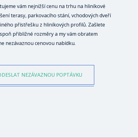
ujeme vám nejnižší cenu na trhu na hliníkové
šení terasy, parkovacího stání, vchodových dveří
iného přístřešku z hliníkových profilů. Zašlete
spoň přibližné rozměry a my vám obratem
me nezávaznou cenovou nabídku.
ODESLAT NEZÁVAZNOU POPTÁVKU