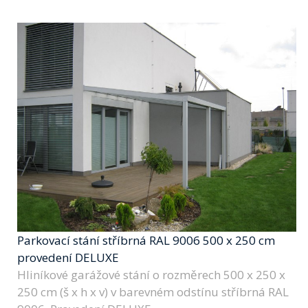
Parkovací stání stříbrná RAL 9006 500 x 250 cm
provedení DELUXE
Hliníkové garážové stání o rozměrech 500 x 250 x
250 cm (š x h x v) v barevném odstínu stříbrná RAL