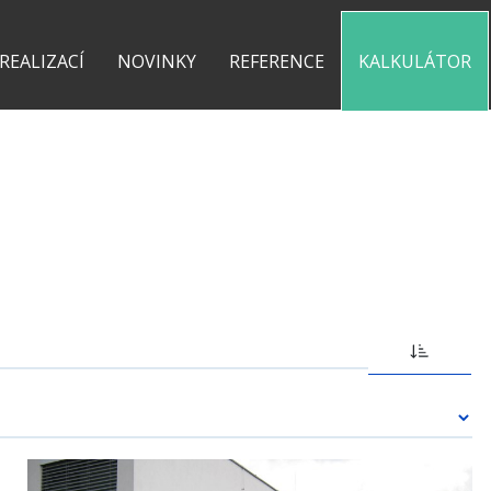
0 775 487 935
kontakt@pergolyzhliniku.cz
 REALIZACÍ
NOVINKY
REFERENCE
KALKULÁTOR