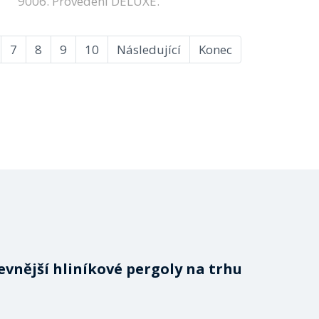
9006. Provedení DELUXE.
7
8
9
10
Následující
Konec
evnější hliníkové pergoly na trhu