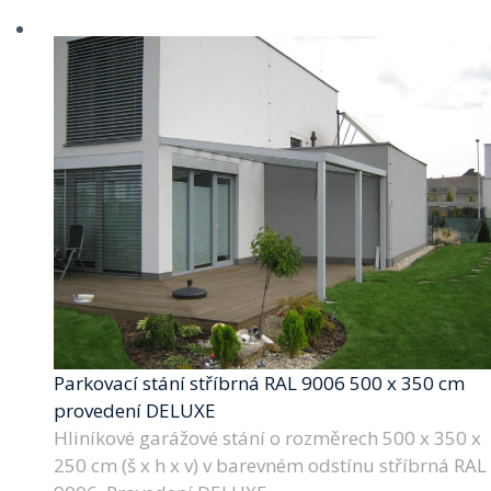
Parkovací stání stříbrná RAL 9006 500 x 350 cm
provedení DELUXE
Hliníkové garážové stání o rozměrech 500 x 350 x
250 cm (š x h x v) v barevném odstínu stříbrná RAL