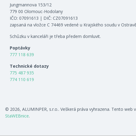
Jungmannova 153/12
779 00 Olomouc-Hodolany
IČO: 07091613 | DIČ: CZ07091613
zapsaná na vložce C 74469 vedené u Krajského soudu v Ostrav
Schůzku v kanceláři je třeba předem domluvit.
Poptávky
777 118 639
Technické dotazy
775 487 935
774 110 619
© 2026, ALUMINPER, s.r.o.. Veškerá práva vyhrazena. Tento web v
StaWEBnice
.