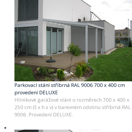
Parkovací stání stříbrná RAL 9006 700 x 400 cm
provedení DELUXE
Hliníkové garážové stání o rozměrech 700 x 400 x
250 cm (š x h x v) v barevném odstínu stříbrná RAL
9006. Provedení DELUXE.