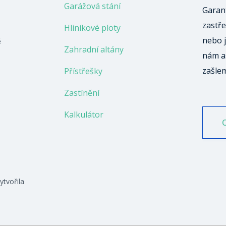
Garážová stání
Garant
zastře
Hliníkové ploty
nebo j
ě
Zahradní altány
nám a
zašle
Přístřešky
Zastínění
Kalkulátor
ytvořila