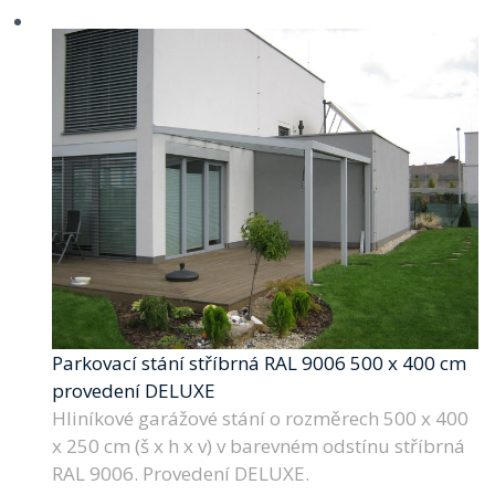
Parkovací stání stříbrná RAL 9006 500 x 400 cm
provedení DELUXE
Hliníkové garážové stání o rozměrech 500 x 400
x 250 cm (š x h x v) v barevném odstínu stříbrná
RAL 9006. Provedení DELUXE.