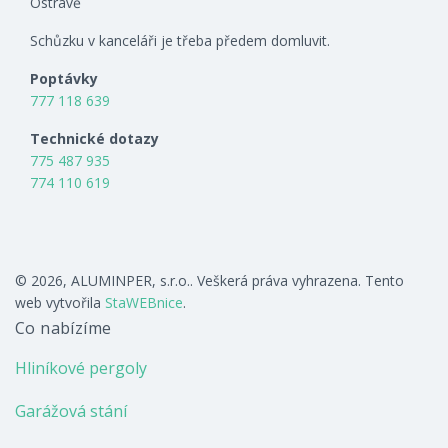
Ostravě
Schůzku v kanceláři je třeba předem domluvit.
Poptávky
777 118 639
Technické dotazy
775 487 935
774 110 619
© 2026, ALUMINPER, s.r.o.. Veškerá práva vyhrazena. Tento
web vytvořila
StaWEBnice
.
Co nabízíme
Hliníkové pergoly
Garážová stání