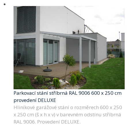
Parkovací stání stříbrná RAL 9006 600 x 250 cm
provedení DELUXE
Hliníkové garážové stání o rozměrech 600 x 250
x 250 cm (š x h x v) v barevném odstínu stříbrná
RAL 9006. Provedení DELUXE.