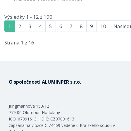
Výsledky 1 - 12 z 190
1
2
3
4
5
6
7
8
9
10
Následu
Strana 1 z 16
O společnosti ALUMINPER s.r.o.
Jungmannova 153/12
779 00 Olomouc-Hodolany
IČO: 07091613 | DIČ: CZ07091613
zapsaná na vložce C 74469 vedené u Krajského soudu v