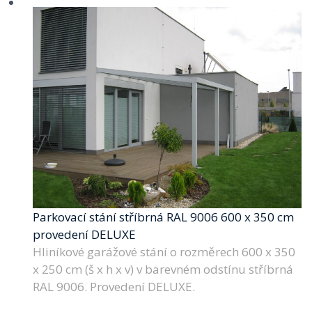
Parkovací stání stříbrná RAL 9006 600 x 350 cm
provedení DELUXE
Hliníkové garážové stání o rozměrech 600 x 350
x 250 cm (š x h x v) v barevném odstínu stříbrná
RAL 9006. Provedení DELUXE.