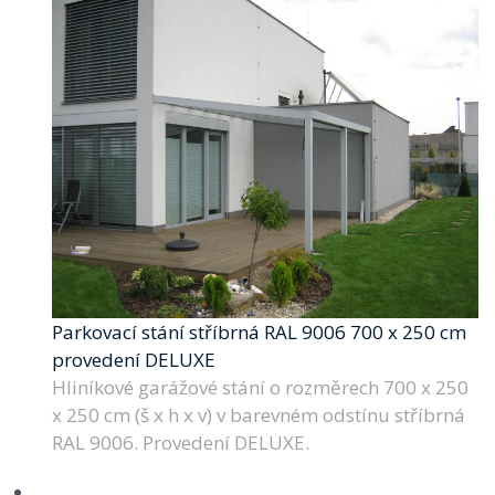
Parkovací stání stříbrná RAL 9006 700 x 250 cm
provedení DELUXE
Hliníkové garážové stání o rozměrech 700 x 250
x 250 cm (š x h x v) v barevném odstínu stříbrná
RAL 9006. Provedení DELUXE.