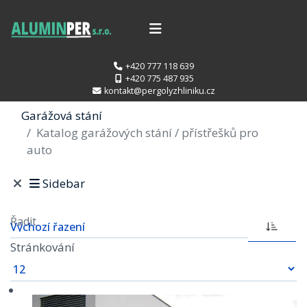
+420 777 118 639
+420 775 487 935
kontakt@pergolyzhliniku.cz
Garážová stání
Katalog garážových stání / přístřešků pro
auto
Sidebar
Řadit
Stránkování