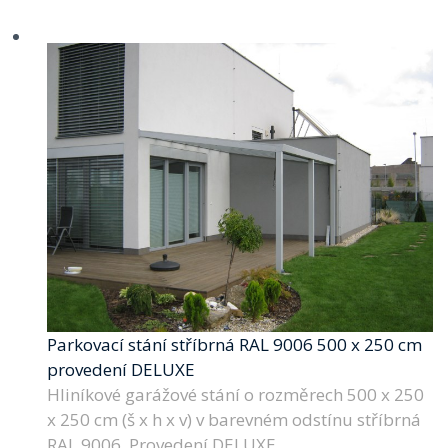
Parkovací stání stříbrná RAL 9006 500 x 250 cm
provedení DELUXE
Hliníkové garážové stání o rozměrech 500 x 250
x 250 cm (š x h x v) v barevném odstínu stříbrná
RAL 9006. Provedení DELUXE.