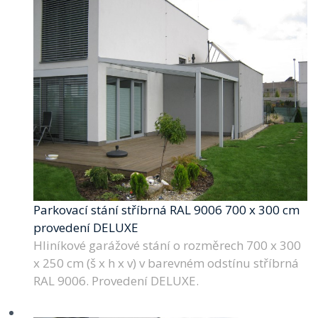
Parkovací stání stříbrná RAL 9006 700 x 300 cm
provedení DELUXE
Hliníkové garážové stání o rozměrech 700 x 300
x 250 cm (š x h x v) v barevném odstínu stříbrná
RAL 9006. Provedení DELUXE.