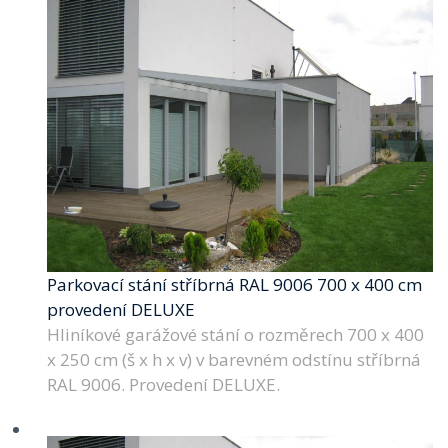
Parkovací stání stříbrná RAL 9006 700 x 400 cm
provedení DELUXE
Hliníkové garážové stání o rozměrech 700 x 400
x 250 cm (š x h x v) v barevném odstínu stříbrná
RAL 9006. Provedení DELUXE.