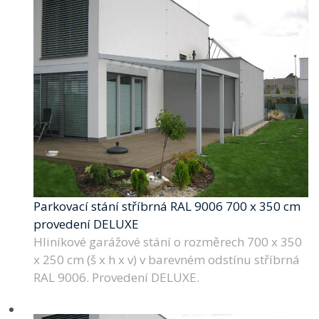
Parkovací stání stříbrná RAL 9006 700 x 350 cm
provedení DELUXE
Hliníkové garážové stání o rozměrech 700 x 350
x 250 cm (š x h x v) v barevném odstínu stříbrná
RAL 9006. Provedení DELUXE.