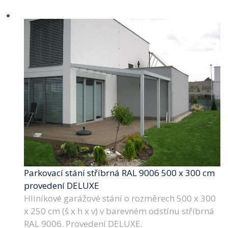
Parkovací stání stříbrná RAL 9006 500 x 300 cm
provedení DELUXE
Hliníkové garážové stání o rozměrech 500 x 300
x 250 cm (š x h x v) v barevném odstínu stříbrná
RAL 9006. Provedení DELUXE.