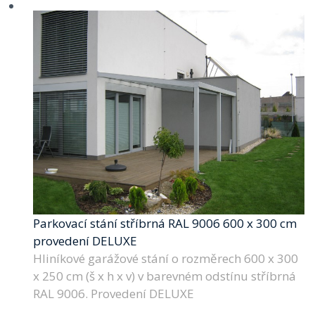
Parkovací stání stříbrná RAL 9006 600 x 300 cm
provedení DELUXE
Hliníkové garážové stání o rozměrech 600 x 300
x 250 cm (š x h x v) v barevném odstínu stříbrná
RAL 9006. Provedení DELUXE