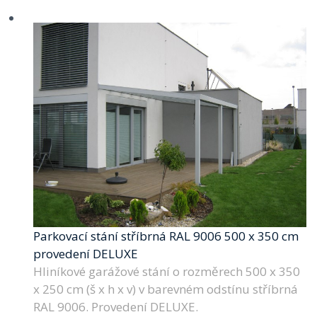
Parkovací stání stříbrná RAL 9006 500 x 350 cm
provedení DELUXE
Hliníkové garážové stání o rozměrech 500 x 350
x 250 cm (š x h x v) v barevném odstínu stříbrná
RAL 9006. Provedení DELUXE.