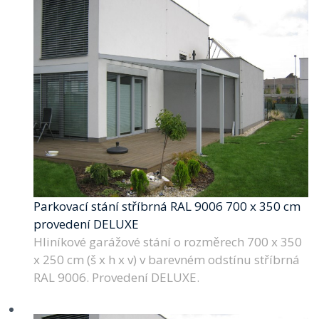
Parkovací stání stříbrná RAL 9006 700 x 350 cm
provedení DELUXE
Hliníkové garážové stání o rozměrech 700 x 350
x 250 cm (š x h x v) v barevném odstínu stříbrná
RAL 9006. Provedení DELUXE.