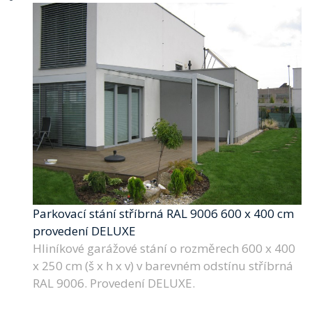
Parkovací stání stříbrná RAL 9006 600 x 400 cm
provedení DELUXE
Hliníkové garážové stání o rozměrech 600 x 400
x 250 cm (š x h x v) v barevném odstínu stříbrná
RAL 9006. Provedení DELUXE.