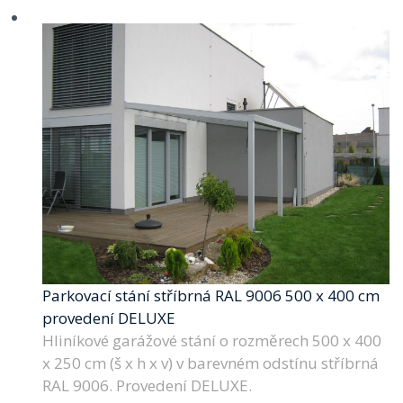
Parkovací stání stříbrná RAL 9006 500 x 400 cm
provedení DELUXE
Hliníkové garážové stání o rozměrech 500 x 400
x 250 cm (š x h x v) v barevném odstínu stříbrná
RAL 9006. Provedení DELUXE.