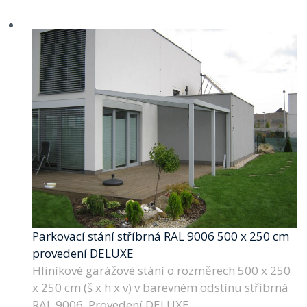
Parkovací stání stříbrná RAL 9006 500 x 250 cm
provedení DELUXE
Hliníkové garážové stání o rozměrech 500 x 250
x 250 cm (š x h x v) v barevném odstínu stříbrná
RAL 9006. Provedení DELUXE.