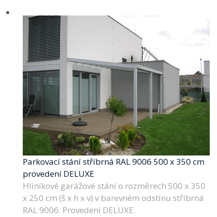
Parkovací stání stříbrná RAL 9006 500 x 350 cm
provedení DELUXE
Hliníkové garážové stání o rozměrech 500 x 350
x 250 cm (š x h x v) v barevném odstínu stříbrná
RAL 9006. Provedení DELUXE.