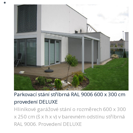
Parkovací stání stříbrná RAL 9006 600 x 300 cm
provedení DELUXE
Hliníkové garážové stání o rozměrech 600 x 300
x 250 cm (š x h x v) v barevném odstínu stříbrná
RAL 9006. Provedení DELUXE