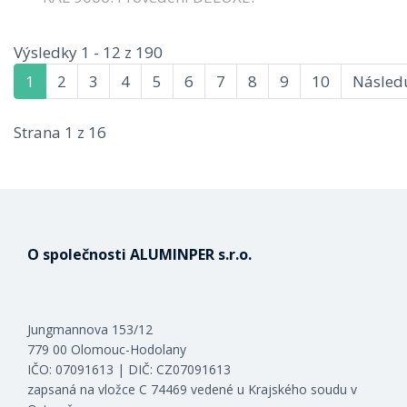
Výsledky 1 - 12 z 190
1
2
3
4
5
6
7
8
9
10
Následu
Strana 1 z 16
O společnosti ALUMINPER s.r.o.
Jungmannova 153/12
779 00 Olomouc-Hodolany
IČO: 07091613 | DIČ: CZ07091613
zapsaná na vložce C 74469 vedené u Krajského soudu v