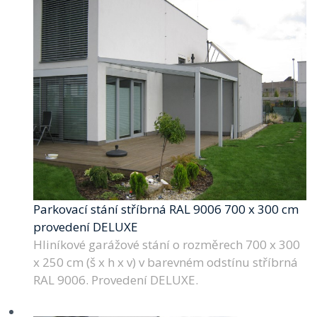
Parkovací stání stříbrná RAL 9006 700 x 300 cm
provedení DELUXE
Hliníkové garážové stání o rozměrech 700 x 300
x 250 cm (š x h x v) v barevném odstínu stříbrná
RAL 9006. Provedení DELUXE.