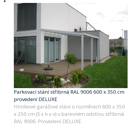
Parkovací stání stříbrná RAL 9006 600 x 350 cm
provedení DELUXE
Hliníkové garážové stání o rozměrech 600 x 350
x 250 cm (š x h x v) v barevném odstínu stříbrná
RAL 9006. Provedení DELUXE.