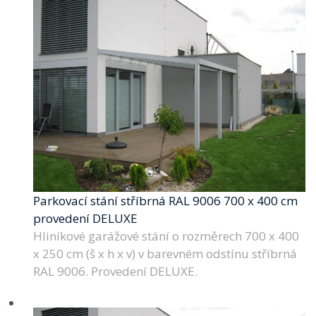
Parkovací stání stříbrná RAL 9006 700 x 400 cm
provedení DELUXE
Hliníkové garážové stání o rozměrech 700 x 400
x 250 cm (š x h x v) v barevném odstínu stříbrná
RAL 9006. Provedení DELUXE.