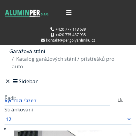
+420 777 118 639
+420 775 487 935
kontakt@pergolyzhliniku.cz
Garážová stání
Katalog garážových stání / přístřešků pro
auto
Sidebar
Řadit
Stránkování