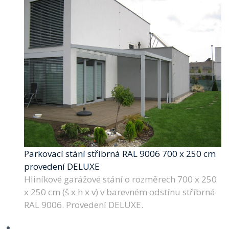
Parkovací stání stříbrná RAL 9006 700 x 250 cm
provedení DELUXE
Hliníkové garážové stání o rozměrech 700 x 250
x 250 cm (š x h x v) v barevném odstínu stříbrná
RAL 9006. Provedení DELUXE.