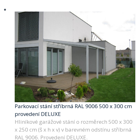
Parkovací stání stříbrná RAL 9006 500 x 300 cm
provedení DELUXE
Hliníkové garážové stání o rozměrech 500 x 300
x 250 cm (š x h x v) v barevném odstínu stříbrná
RAL 9006. Provedení DELUXE.