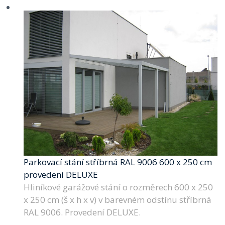
Parkovací stání stříbrná RAL 9006 600 x 250 cm
provedení DELUXE
Hliníkové garážové stání o rozměrech 600 x 250
x 250 cm (š x h x v) v barevném odstínu stříbrná
RAL 9006. Provedení DELUXE.