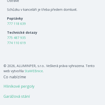
Ostravě
Schůzku v kanceláři je třeba předem domluvit.
Poptávky
777 118 639
Technické dotazy
775 487 935
774 110 619
© 2026, ALUMINPER, s.r.o.. Veškerá práva vyhrazena. Tento
web vytvořila
StaWEBnice
.
Co nabízíme
Hliníkové pergoly
Garážová stání