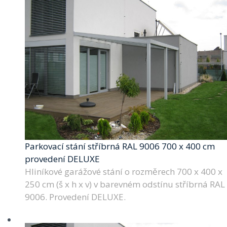
Parkovací stání stříbrná RAL 9006 700 x 400 cm
provedení DELUXE
Hliníkové garážové stání o rozměrech 700 x 400 x
250 cm (š x h x v) v barevném odstínu stříbrná RAL
9006. Provedení DELUXE.