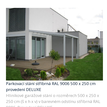
Parkovací stání stříbrná RAL 9006 500 x 250 cm
provedení DELUXE
Hliníkové garážové stání o rozměrech 500 x 250 x
250 cm (š x h x v) v barevném odstínu stříbrná RAL