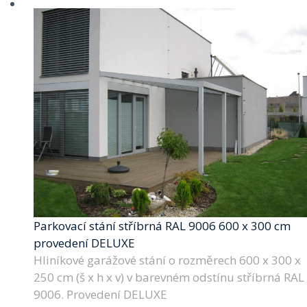
Parkovací stání stříbrná RAL 9006 600 x 300 cm
provedení DELUXE
Hliníkové garážové stání o rozměrech 600 x 300 x
250 cm (š x h x v) v barevném odstínu stříbrná RAL
9006. Provedení DELUXE