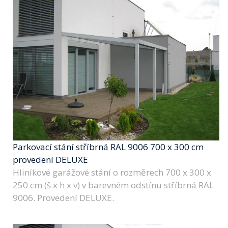
Parkovací stání stříbrná RAL 9006 700 x 300 cm
provedení DELUXE
Hliníkové garážové stání o rozměrech 700 x 300 x
250 cm (š x h x v) v barevném odstínu stříbrná RAL
9006. Provedení DELUXE.