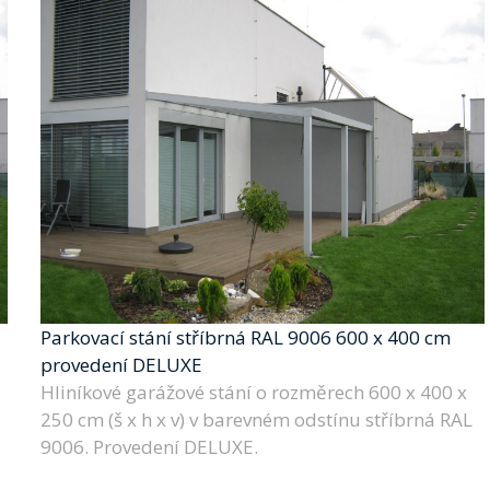
Parkovací stání stříbrná RAL 9006 600 x 400 cm
provedení DELUXE
Hliníkové garážové stání o rozměrech 600 x 400 x
250 cm (š x h x v) v barevném odstínu stříbrná RAL
9006. Provedení DELUXE.