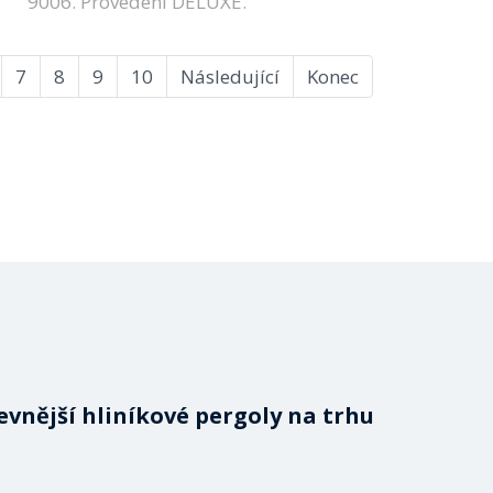
9006. Provedení DELUXE.
7
8
9
10
Následující
Konec
evnější hliníkové pergoly na trhu