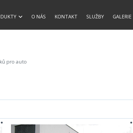
+420 777 118 639
+42
ODUKTY
O NÁS
KONTAKT
SLUŽBY
GALERIE
šků pro auto