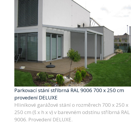
Parkovací stání stříbrná RAL 9006 700 x 250 cm
provedení DELUXE
Hliníkové garážové stání o rozměrech 700 x 250 x
250 cm (š x h x v) v barevném odstínu stříbrná RAL
9006. Provedení DELUXE.