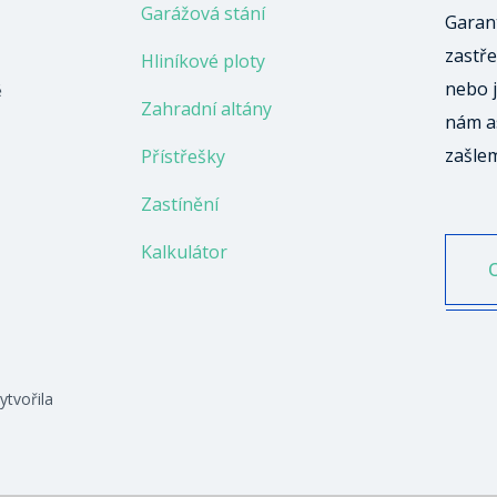
Garážová stání
Garant
zastře
Hliníkové ploty
nebo j
ě
Zahradní altány
nám a
zašle
Přístřešky
Zastínění
Kalkulátor
ytvořila