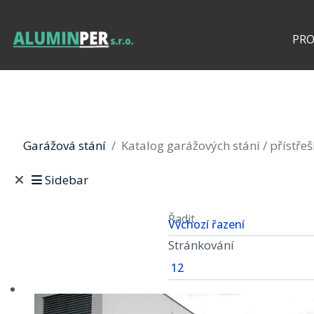
PR
Garážová stání
Katalog garážových stání / přístře
Sidebar
Řadit
Stránkování