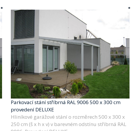
Parkovací stání stříbrná RAL 9006 500 x 300 cm
provedení DELUXE
Hliníkové garážové stání o rozměrech 500 x 300 x
250 cm (š x h x v) v barevném odstínu stříbrná RAL