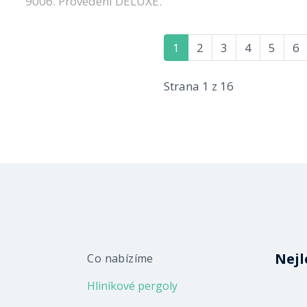
9006. Provedení DELUXE.
1
2
3
4
5
6
Strana 1 z 16
Nejl
Co nabízíme
Hliníkové pergoly