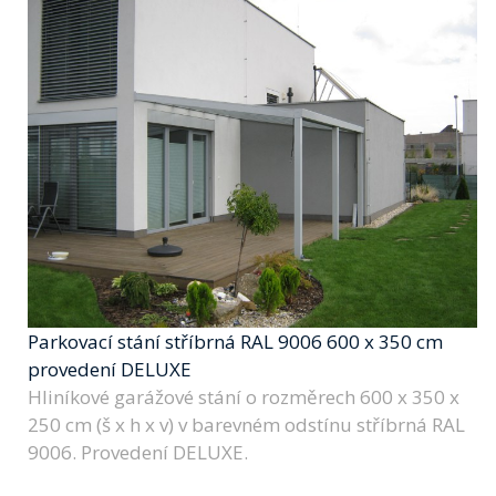
Parkovací stání stříbrná RAL 9006 600 x 350 cm
provedení DELUXE
Hliníkové garážové stání o rozměrech 600 x 350 x
250 cm (š x h x v) v barevném odstínu stříbrná RAL
9006. Provedení DELUXE.