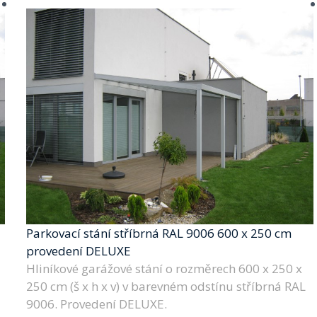
Parkovací stání stříbrná RAL 9006 600 x 250 cm
provedení DELUXE
Hliníkové garážové stání o rozměrech 600 x 250 x
250 cm (š x h x v) v barevném odstínu stříbrná RAL
9006. Provedení DELUXE.