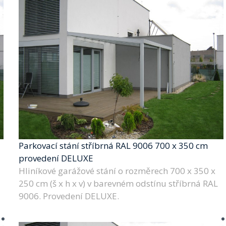
Parkovací stání stříbrná RAL 9006 700 x 350 cm
provedení DELUXE
Hliníkové garážové stání o rozměrech 700 x 350 x
250 cm (š x h x v) v barevném odstínu stříbrná RAL
9006. Provedení DELUXE.