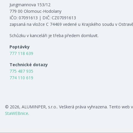
Jungmannova 153/12
779 00 Olomouc-Hodolany
IČO: 07091613 | DIČ: CZ07091613
zapsaná na vložce C 74469 vedené u Krajského soudu v Ostrav
Schůzku v kanceláři je třeba předem domluvit.
Poptávky
777 118 639
Technické dotazy
775 487 935
774 110 619
© 2026, ALUMINPER, s.r.o.. Veškerá práva vyhrazena. Tento web v
StaWEBnice
.