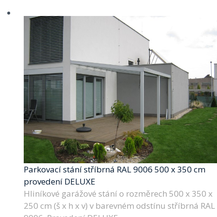
Parkovací stání stříbrná RAL 9006 500 x 350 cm
provedení DELUXE
Hliníkové garážové stání o rozměrech 500 x 350 x
250 cm (š x h x v) v barevném odstínu stříbrná RAL