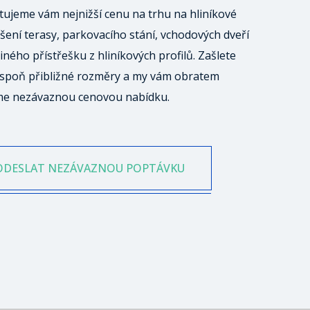
ujeme vám nejnižší cenu na trhu na hliníkové
šení terasy, parkovacího stání, vchodových dveří
iného přístřešku z hliníkových profilů. Zašlete
spoň přibližné rozměry a my vám obratem
me nezávaznou cenovou nabídku.
ODESLAT NEZÁVAZNOU POPTÁVKU