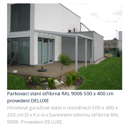
Parkovací stání stříbrná RAL 9006 500 x 400 cm
provedení DELUXE
Hliníkové garážové stání o rozměrech 500 x 400 x
250 cm (š x h x v) v barevném odstínu stříbrná RAL
9006. Provedení DELUXE.