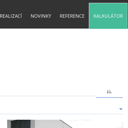
0 775 487 935
kontakt@pergolyzhliniku.cz
 REALIZACÍ
NOVINKY
REFERENCE
KALKULÁTOR