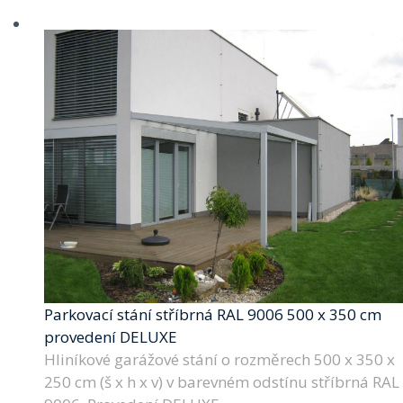
Parkovací stání stříbrná RAL 9006 500 x 350 cm
provedení DELUXE
Hliníkové garážové stání o rozměrech 500 x 350 x
250 cm (š x h x v) v barevném odstínu stříbrná RAL