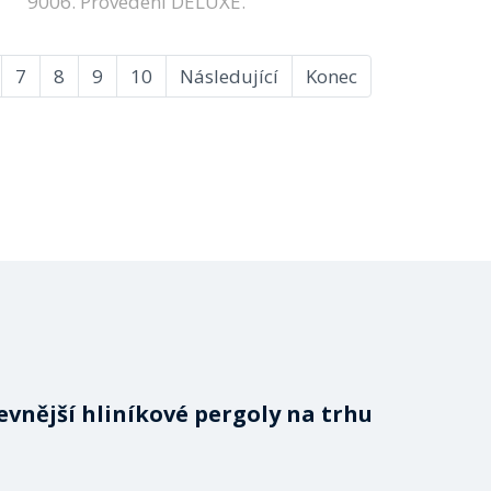
9006. Provedení DELUXE.
7
8
9
10
Následující
Konec
evnější hliníkové pergoly na trhu