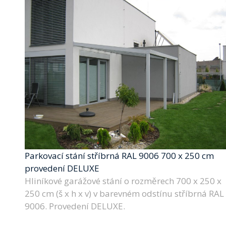
Parkovací stání stříbrná RAL 9006 700 x 250 cm
provedení DELUXE
Hliníkové garážové stání o rozměrech 700 x 250 x
250 cm (š x h x v) v barevném odstínu stříbrná RAL
9006. Provedení DELUXE.