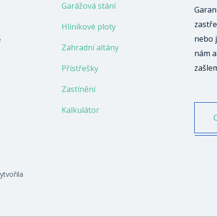
Garážová stání
Garant
zastře
Hliníkové ploty
nebo j
ě
Zahradní altány
nám a
zašle
Přístřešky
Zastínění
Kalkulátor
ytvořila