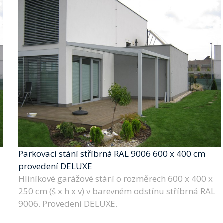
Parkovací stání stříbrná RAL 9006 600 x 400 cm
provedení DELUXE
Hliníkové garážové stání o rozměrech 600 x 400 x
250 cm (š x h x v) v barevném odstínu stříbrná RAL
9006. Provedení DELUXE.