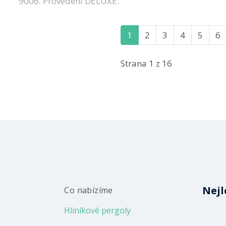
9006. Provedení DELUXE.
1
2
3
4
5
6
Strana 1 z 16
Nejl
Co nabízíme
Hliníkové pergoly