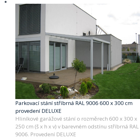
Parkovací stání stříbrná RAL 9006 600 x 300 cm
provedení DELUXE
Hliníkové garážové stání o rozměrech 600 x 300 x
250 cm (š x h x v) v barevném odstínu stříbrná RAL
9006. Provedení DELUXE