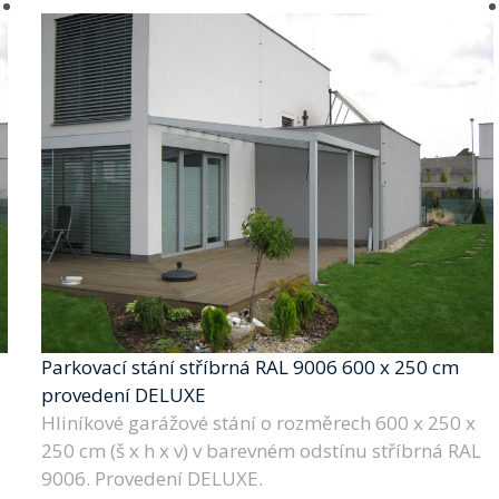
Parkovací stání stříbrná RAL 9006 600 x 250 cm
provedení DELUXE
Hliníkové garážové stání o rozměrech 600 x 250 x
250 cm (š x h x v) v barevném odstínu stříbrná RAL
9006. Provedení DELUXE.