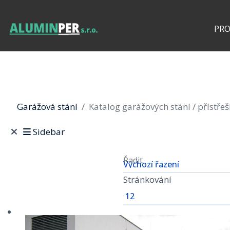
PR
Garážová stání
Katalog garážových stání / přístře
Sidebar
Řadit
Stránkování