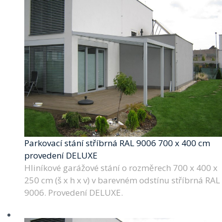
Parkovací stání stříbrná RAL 9006 700 x 400 cm
provedení DELUXE
Hliníkové garážové stání o rozměrech 700 x 400 x
250 cm (š x h x v) v barevném odstínu stříbrná RAL
9006. Provedení DELUXE.