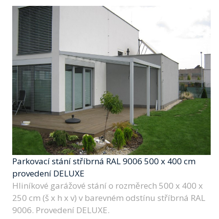
Parkovací stání stříbrná RAL 9006 500 x 400 cm
provedení DELUXE
Hliníkové garážové stání o rozměrech 500 x 400 x
250 cm (š x h x v) v barevném odstínu stříbrná RAL
9006. Provedení DELUXE.