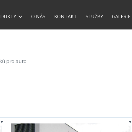
+420 777 118 639
+42
ODUKTY
O NÁS
KONTAKT
SLUŽBY
GALERIE
šků pro auto