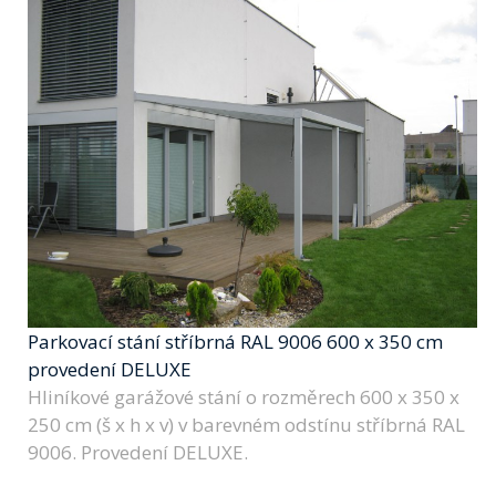
Parkovací stání stříbrná RAL 9006 600 x 350 cm
provedení DELUXE
Hliníkové garážové stání o rozměrech 600 x 350 x
250 cm (š x h x v) v barevném odstínu stříbrná RAL
9006. Provedení DELUXE.