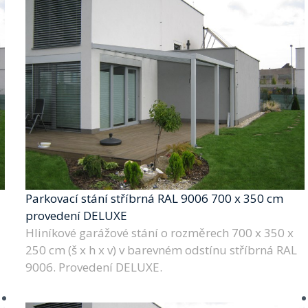
Parkovací stání stříbrná RAL 9006 700 x 350 cm
provedení DELUXE
Hliníkové garážové stání o rozměrech 700 x 350 x
250 cm (š x h x v) v barevném odstínu stříbrná RAL
9006. Provedení DELUXE.