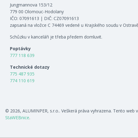
Jungmannova 153/12
779 00 Olomouc-Hodolany
IČO: 07091613 | DIČ: CZ07091613
zapsaná na vložce C 74469 vedené u Krajského soudu v Ostrav
Schůzku v kanceláři je třeba předem domluvit.
Poptávky
777 118 639
Technické dotazy
775 487 935
774 110 619
© 2026, ALUMINPER, s.r.o.. Veškerá práva vyhrazena. Tento web v
StaWEBnice
.