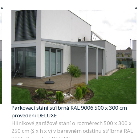
Parkovací stání stříbrná RAL 9006 500 x 300 cm
provedení DELUXE
Hliníkové garážové stání o rozměrech 500 x 300 x
250 cm (š x h x v) v barevném odstínu stříbrná RAL