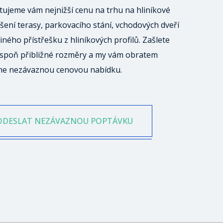
ujeme vám nejnižší cenu na trhu na hliníkové
šení terasy, parkovacího stání, vchodových dveří
iného přístřešku z hliníkových profilů. Zašlete
spoň přibližné rozměry a my vám obratem
me nezávaznou cenovou nabídku.
ODESLAT NEZÁVAZNOU POPTÁVKU