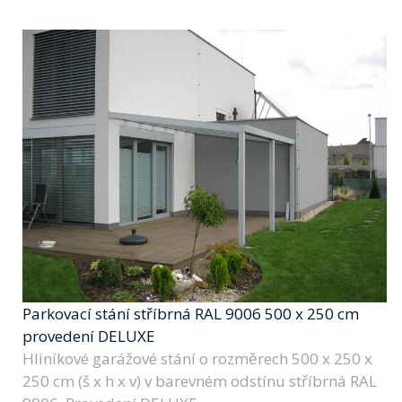
Parkovací stání stříbrná RAL 9006 500 x 250 cm
provedení DELUXE
Hliníkové garážové stání o rozměrech 500 x 250 x
250 cm (š x h x v) v barevném odstínu stříbrná RAL