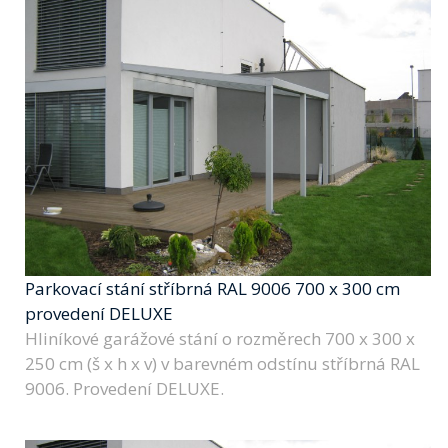
Parkovací stání stříbrná RAL 9006 700 x 300 cm
provedení DELUXE
Hliníkové garážové stání o rozměrech 700 x 300 x
250 cm (š x h x v) v barevném odstínu stříbrná RAL
9006. Provedení DELUXE.