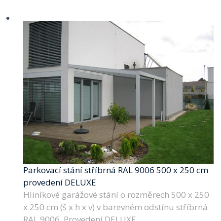
Parkovací stání stříbrná RAL 9006 500 x 250 cm
provedení DELUXE
Hliníkové garážové stání o rozměrech 500 x 250
x 250 cm (š x h x v) v barevném odstínu stříbrná
RAL 9006. Provedení DELUXE.