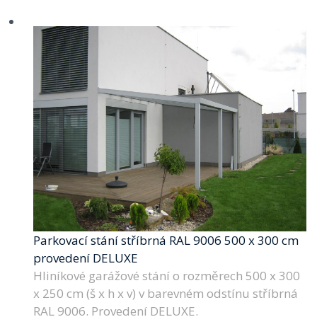
Parkovací stání stříbrná RAL 9006 500 x 300 cm
provedení DELUXE
Hliníkové garážové stání o rozměrech 500 x 300
x 250 cm (š x h x v) v barevném odstínu stříbrná
RAL 9006. Provedení DELUXE.