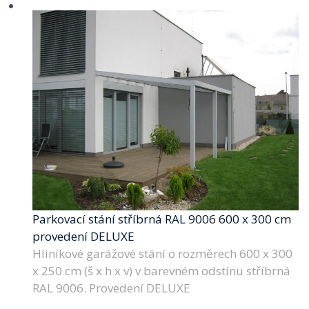
Parkovací stání stříbrná RAL 9006 600 x 300 cm
provedení DELUXE
Hliníkové garážové stání o rozměrech 600 x 300
x 250 cm (š x h x v) v barevném odstínu stříbrná
RAL 9006. Provedení DELUXE