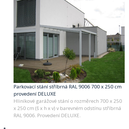
Parkovací stání stříbrná RAL 9006 700 x 250 cm
provedení DELUXE
Hliníkové garážové stání o rozměrech 700 x 250
x 250 cm (š x h x v) v barevném odstínu stříbrná
RAL 9006. Provedení DELUXE.