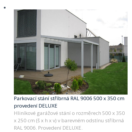
Parkovací stání stříbrná RAL 9006 500 x 350 cm
provedení DELUXE
Hliníkové garážové stání o rozměrech 500 x 350
x 250 cm (š x h x v) v barevném odstínu stříbrná
RAL 9006. Provedení DELUXE.