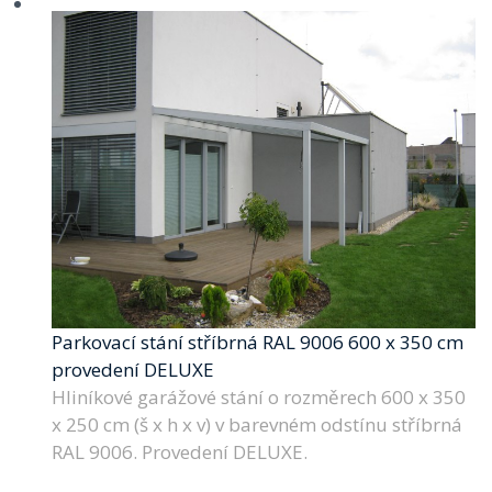
Parkovací stání stříbrná RAL 9006 600 x 350 cm
provedení DELUXE
Hliníkové garážové stání o rozměrech 600 x 350
x 250 cm (š x h x v) v barevném odstínu stříbrná
RAL 9006. Provedení DELUXE.