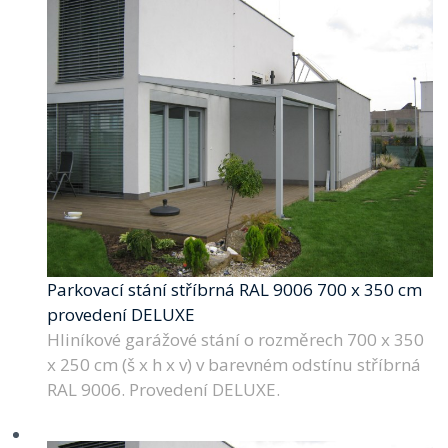
Parkovací stání stříbrná RAL 9006 700 x 350 cm
provedení DELUXE
Hliníkové garážové stání o rozměrech 700 x 350
x 250 cm (š x h x v) v barevném odstínu stříbrná
RAL 9006. Provedení DELUXE.