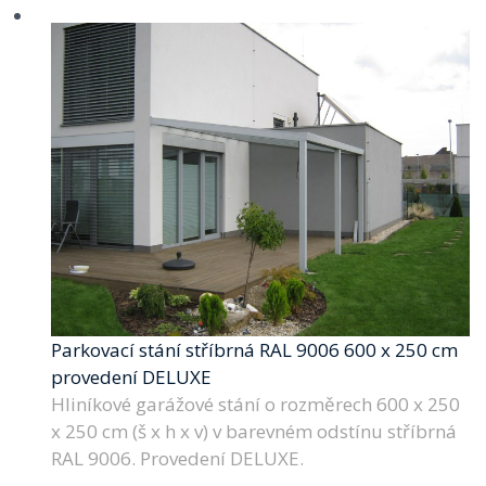
Parkovací stání stříbrná RAL 9006 600 x 250 cm
provedení DELUXE
Hliníkové garážové stání o rozměrech 600 x 250
x 250 cm (š x h x v) v barevném odstínu stříbrná
RAL 9006. Provedení DELUXE.