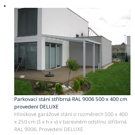
Parkovací stání stříbrná RAL 9006 500 x 400 cm
provedení DELUXE
Hliníkové garážové stání o rozměrech 500 x 400
x 250 cm (š x h x v) v barevném odstínu stříbrná
RAL 9006. Provedení DELUXE.