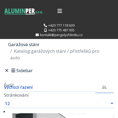
+420 777 118 639
+420 775 487 935
kontakt@pergolyzhliniku.cz
Garážová stání
Katalog garážových stání / přístřešků pro
auto
Sidebar
Řadit
Stránkování