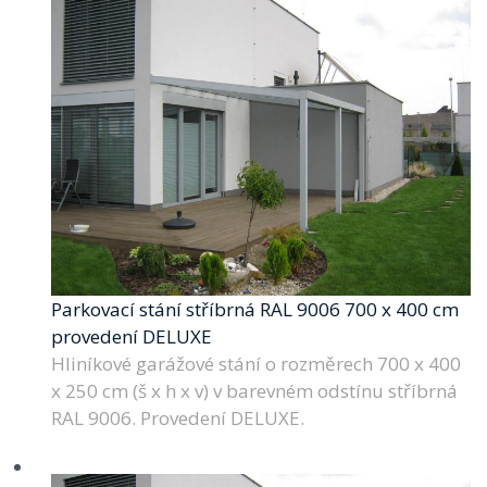
Parkovací stání stříbrná RAL 9006 700 x 400 cm
provedení DELUXE
Hliníkové garážové stání o rozměrech 700 x 400
x 250 cm (š x h x v) v barevném odstínu stříbrná
RAL 9006. Provedení DELUXE.