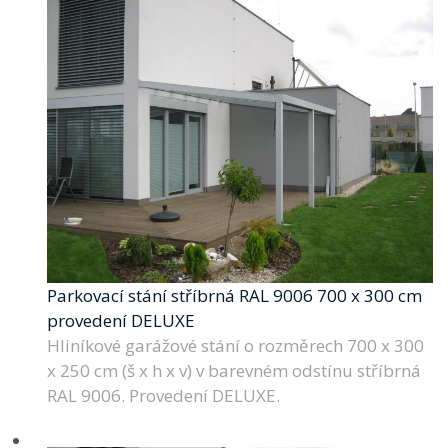
Parkovací stání stříbrná RAL 9006 700 x 300 cm
provedení DELUXE
Hliníkové garážové stání o rozměrech 700 x 300
x 250 cm (š x h x v) v barevném odstínu stříbrná
RAL 9006. Provedení DELUXE.