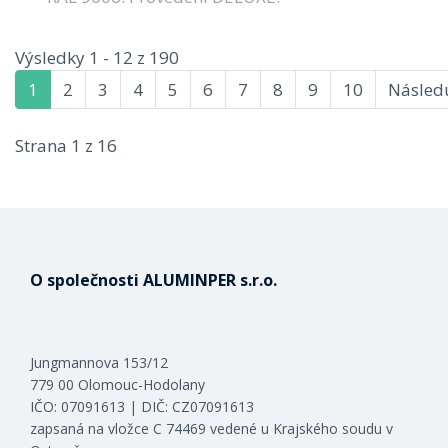
Výsledky 1 - 12 z 190
1
2
3
4
5
6
7
8
9
10
Následu
Strana 1 z 16
O společnosti ALUMINPER s.r.o.
Jungmannova 153/12
779 00 Olomouc-Hodolany
IČO: 07091613 | DIČ: CZ07091613
zapsaná na vložce C 74469 vedené u Krajského soudu v