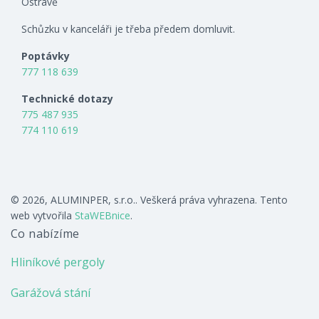
Ostravě
Schůzku v kanceláři je třeba předem domluvit.
Poptávky
777 118 639
Technické dotazy
775 487 935
774 110 619
© 2026, ALUMINPER, s.r.o.. Veškerá práva vyhrazena. Tento
web vytvořila
StaWEBnice
.
Co nabízíme
Hliníkové pergoly
Garážová stání