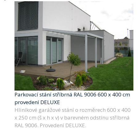
Parkovací stání stříbrná RAL 9006 600 x 400 cm
provedení DELUXE
Hliníkové garážové stání o rozměrech 600 x 400
x 250 cm (š x h x v) v barevném odstínu stříbrná
RAL 9006. Provedení DELUXE.