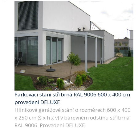
Parkovací stání stříbrná RAL 9006 600 x 400 cm
provedení DELUXE
Hliníkové garážové stání o rozměrech 600 x 400
x 250 cm (š x h x v) v barevném odstínu stříbrná
RAL 9006. Provedení DELUXE.