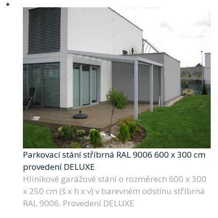
Parkovací stání stříbrná RAL 9006 600 x 300 cm
provedení DELUXE
Hliníkové garážové stání o rozměrech 600 x 300
x 250 cm (š x h x v) v barevném odstínu stříbrná
RAL 9006. Provedení DELUXE