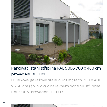
Parkovací stání stříbrná RAL 9006 700 x 400 cm
provedení DELUXE
Hliníkové garážové stání o rozměrech 700 x 400
x 250 cm (š x h x v) v barevném odstínu stříbrná
RAL 9006. Provedení DELUXE.