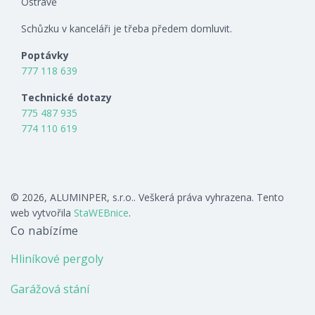
Ostravě
Schůzku v kanceláři je třeba předem domluvit.
Poptávky
777 118 639
Technické dotazy
775 487 935
774 110 619
© 2026, ALUMINPER, s.r.o.. Veškerá práva vyhrazena. Tento
web vytvořila
StaWEBnice
.
Co nabízíme
Hliníkové pergoly
Garážová stání