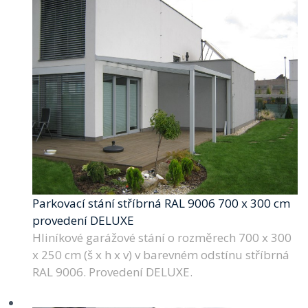
Parkovací stání stříbrná RAL 9006 700 x 300 cm
provedení DELUXE
Hliníkové garážové stání o rozměrech 700 x 300
x 250 cm (š x h x v) v barevném odstínu stříbrná
RAL 9006. Provedení DELUXE.