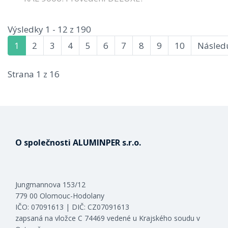
Výsledky 1 - 12 z 190
1
2
3
4
5
6
7
8
9
10
Následu
Strana 1 z 16
O společnosti ALUMINPER s.r.o.
Jungmannova 153/12
779 00 Olomouc-Hodolany
IČO: 07091613 | DIČ: CZ07091613
zapsaná na vložce C 74469 vedené u Krajského soudu v