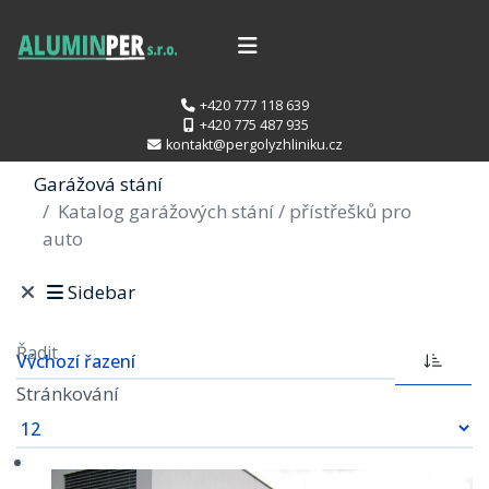
+420 777 118 639
+420 775 487 935
kontakt@pergolyzhliniku.cz
Garážová stání
Katalog garážových stání / přístřešků pro
auto
Sidebar
Řadit
Stránkování