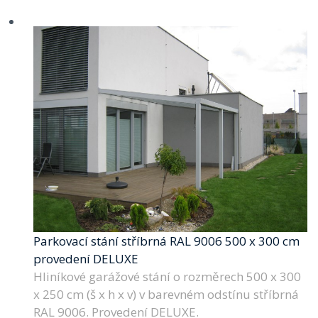
Parkovací stání stříbrná RAL 9006 500 x 300 cm
provedení DELUXE
Hliníkové garážové stání o rozměrech 500 x 300
x 250 cm (š x h x v) v barevném odstínu stříbrná
RAL 9006. Provedení DELUXE.