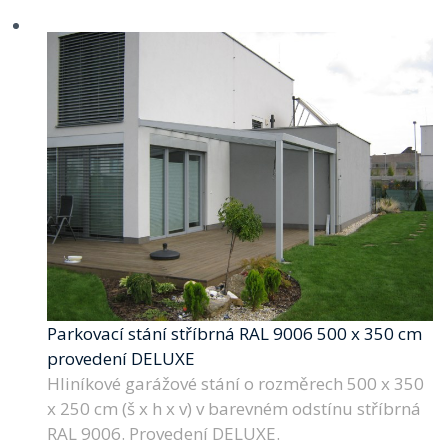
Parkovací stání stříbrná RAL 9006 500 x 350 cm
provedení DELUXE
Hliníkové garážové stání o rozměrech 500 x 350
x 250 cm (š x h x v) v barevném odstínu stříbrná
RAL 9006. Provedení DELUXE.