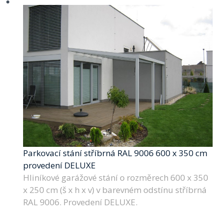
Parkovací stání stříbrná RAL 9006 600 x 350 cm
provedení DELUXE
Hliníkové garážové stání o rozměrech 600 x 350
x 250 cm (š x h x v) v barevném odstínu stříbrná
RAL 9006. Provedení DELUXE.