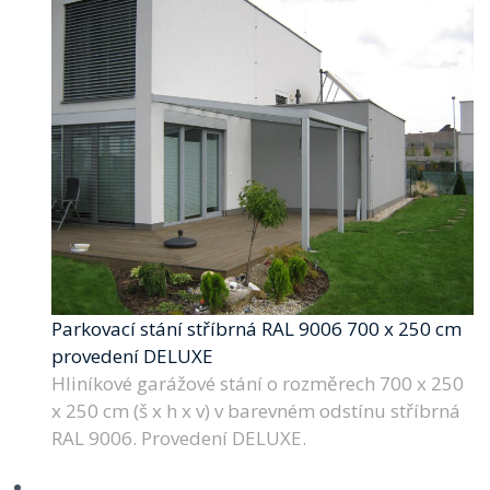
Parkovací stání stříbrná RAL 9006 700 x 250 cm
provedení DELUXE
Hliníkové garážové stání o rozměrech 700 x 250
x 250 cm (š x h x v) v barevném odstínu stříbrná
RAL 9006. Provedení DELUXE.