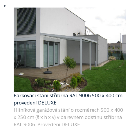
Parkovací stání stříbrná RAL 9006 500 x 400 cm
provedení DELUXE
Hliníkové garážové stání o rozměrech 500 x 400
x 250 cm (š x h x v) v barevném odstínu stříbrná
RAL 9006. Provedení DELUXE.