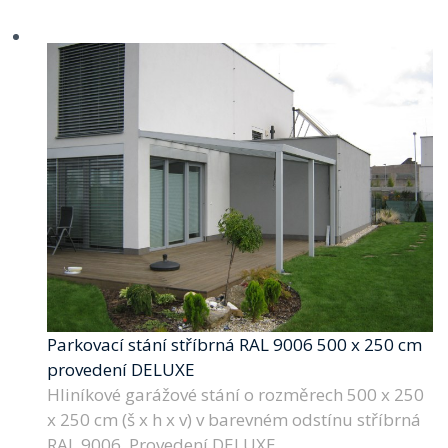
Parkovací stání stříbrná RAL 9006 500 x 250 cm
provedení DELUXE
Hliníkové garážové stání o rozměrech 500 x 250
x 250 cm (š x h x v) v barevném odstínu stříbrná
RAL 9006. Provedení DELUXE.