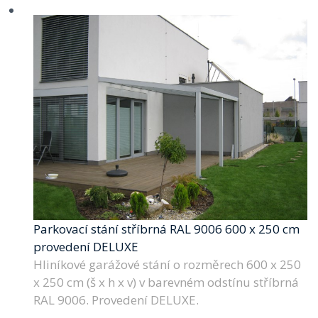
Parkovací stání stříbrná RAL 9006 600 x 250 cm
provedení DELUXE
Hliníkové garážové stání o rozměrech 600 x 250
x 250 cm (š x h x v) v barevném odstínu stříbrná
RAL 9006. Provedení DELUXE.