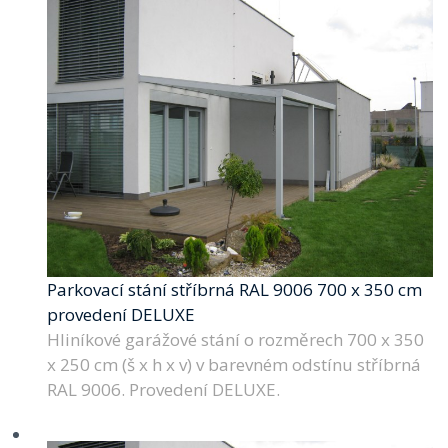
Parkovací stání stříbrná RAL 9006 700 x 350 cm
provedení DELUXE
Hliníkové garážové stání o rozměrech 700 x 350
x 250 cm (š x h x v) v barevném odstínu stříbrná
RAL 9006. Provedení DELUXE.