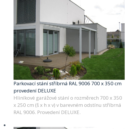
Parkovací stání stříbrná RAL 9006 700 x 350 cm
provedení DELUXE
Hliníkové garážové stání o rozměrech 700 x 350
x 250 cm (š x h x v) v barevném odstínu stříbrná
RAL 9006. Provedení DELUXE.