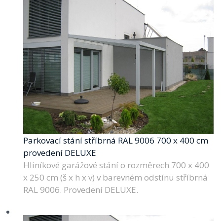
Parkovací stání stříbrná RAL 9006 700 x 400 cm
provedení DELUXE
Hliníkové garážové stání o rozměrech 700 x 400
x 250 cm (š x h x v) v barevném odstínu stříbrná
RAL 9006. Provedení DELUXE.