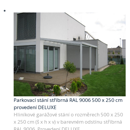
Parkovací stání stříbrná RAL 9006 500 x 250 cm
provedení DELUXE
Hliníkové garážové stání o rozměrech 500 x 250
x 250 cm (š x h x v) v barevném odstínu stříbrná
RAL 9006. Provedení DELUXE.