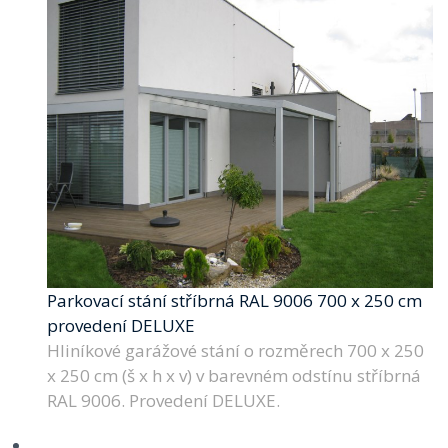
Parkovací stání stříbrná RAL 9006 700 x 250 cm
provedení DELUXE
Hliníkové garážové stání o rozměrech 700 x 250
x 250 cm (š x h x v) v barevném odstínu stříbrná
RAL 9006. Provedení DELUXE.