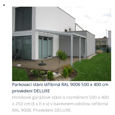
Parkovací stání stříbrná RAL 9006 500 x 400 cm
provedení DELUXE
Hliníkové garážové stání o rozměrech 500 x 400
x 250 cm (š x h x v) v barevném odstínu stříbrná
RAL 9006. Provedení DELUXE.