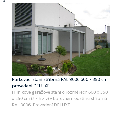
Parkovací stání stříbrná RAL 9006 600 x 350 cm
provedení DELUXE
Hliníkové garážové stání o rozměrech 600 x 350
x 250 cm (š x h x v) v barevném odstínu stříbrná
RAL 9006. Provedení DELUXE.