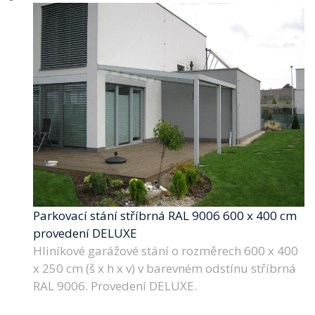
Parkovací stání stříbrná RAL 9006 600 x 400 cm
provedení DELUXE
Hliníkové garážové stání o rozměrech 600 x 400
x 250 cm (š x h x v) v barevném odstínu stříbrná
RAL 9006. Provedení DELUXE.