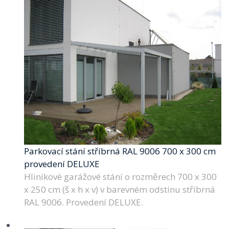
Parkovací stání stříbrná RAL 9006 700 x 300 cm
provedení DELUXE
Hliníkové garážové stání o rozměrech 700 x 300
x 250 cm (š x h x v) v barevném odstínu stříbrná
RAL 9006. Provedení DELUXE.