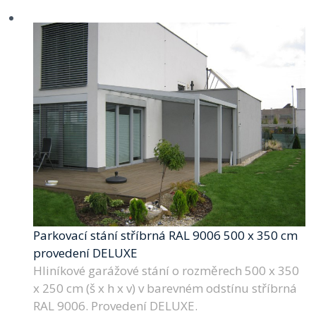
Parkovací stání stříbrná RAL 9006 500 x 350 cm
provedení DELUXE
Hliníkové garážové stání o rozměrech 500 x 350
x 250 cm (š x h x v) v barevném odstínu stříbrná
RAL 9006. Provedení DELUXE.