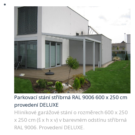
Parkovací stání stříbrná RAL 9006 600 x 250 cm
provedení DELUXE
Hliníkové garážové stání o rozměrech 600 x 250
x 250 cm (š x h x v) v barevném odstínu stříbrná
RAL 9006. Provedení DELUXE.