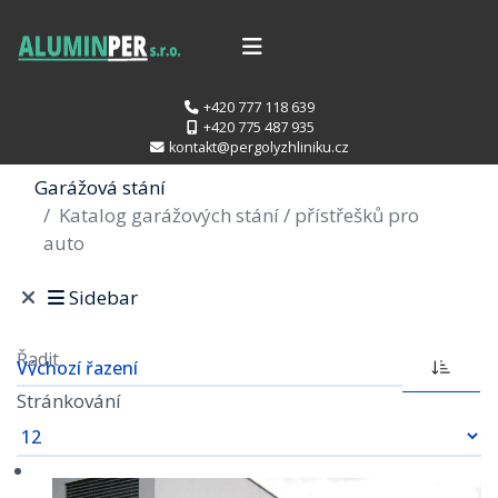
+420 777 118 639
+420 775 487 935
kontakt@pergolyzhliniku.cz
Garážová stání
Katalog garážových stání / přístřešků pro
auto
Sidebar
Řadit
Stránkování