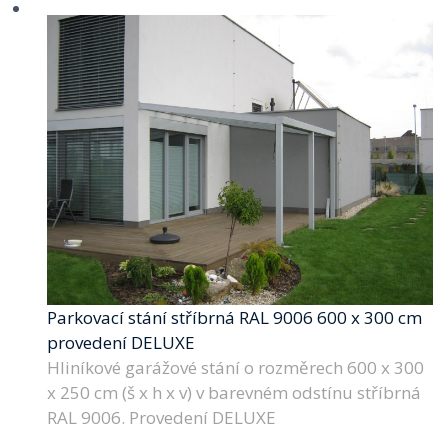
Parkovací stání stříbrná RAL 9006 600 x 300 cm
provedení DELUXE
Hliníkové garážové stání o rozměrech 600 x 300
x 250 cm (š x h x v) v barevném odstínu stříbrná
RAL 9006. Provedení DELUXE