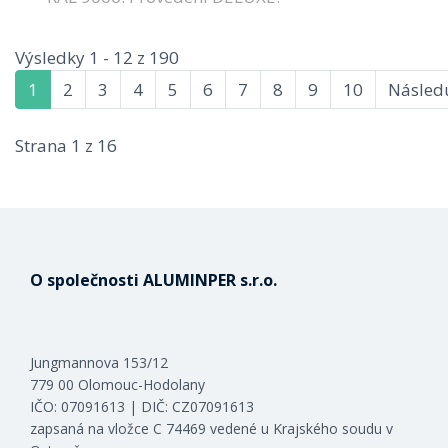
Výsledky 1 - 12 z 190
1
2
3
4
5
6
7
8
9
10
Následu
Strana 1 z 16
O společnosti ALUMINPER s.r.o.
Jungmannova 153/12
779 00 Olomouc-Hodolany
IČO: 07091613 | DIČ: CZ07091613
zapsaná na vložce C 74469 vedené u Krajského soudu v