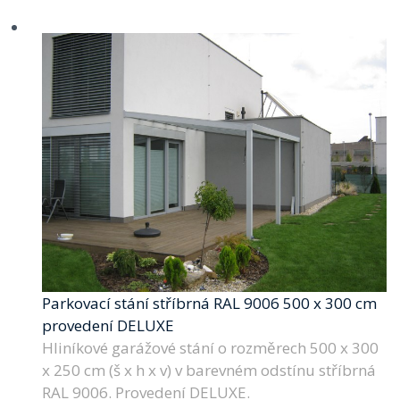
Parkovací stání stříbrná RAL 9006 500 x 300 cm
provedení DELUXE
Hliníkové garážové stání o rozměrech 500 x 300
x 250 cm (š x h x v) v barevném odstínu stříbrná
RAL 9006. Provedení DELUXE.