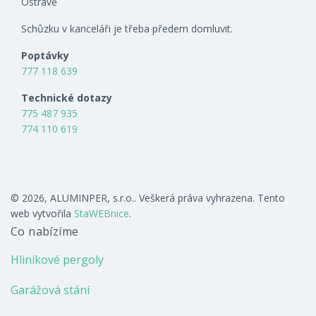
Ostravě
Schůzku v kanceláři je třeba předem domluvit.
Poptávky
777 118 639
Technické dotazy
775 487 935
774 110 619
© 2026, ALUMINPER, s.r.o.. Veškerá práva vyhrazena. Tento
web vytvořila
StaWEBnice
.
Co nabízíme
Hliníkové pergoly
Garážová stání