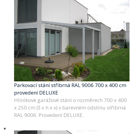
Parkovací stání stříbrná RAL 9006 700 x 400 cm
provedení DELUXE
Hliníkové garážové stání o rozměrech 700 x 400
x 250 cm (š x h x v) v barevném odstínu stříbrná
RAL 9006. Provedení DELUXE.