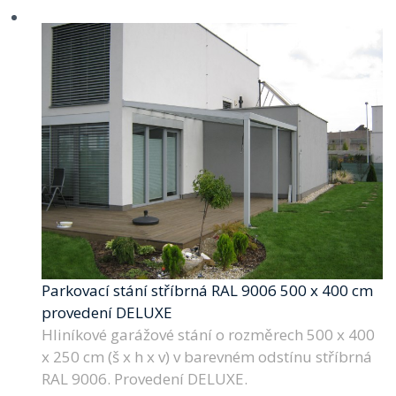
Parkovací stání stříbrná RAL 9006 500 x 400 cm
provedení DELUXE
Hliníkové garážové stání o rozměrech 500 x 400
x 250 cm (š x h x v) v barevném odstínu stříbrná
RAL 9006. Provedení DELUXE.