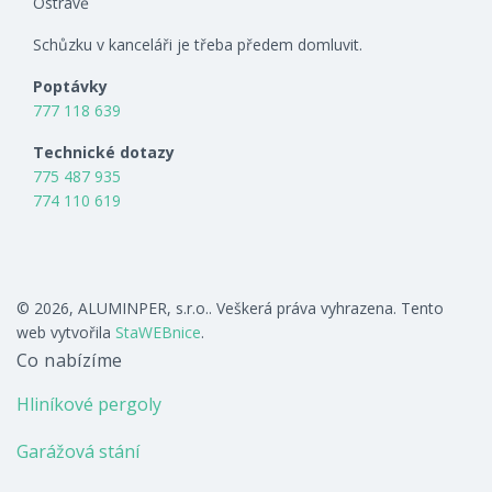
Ostravě
Schůzku v kanceláři je třeba předem domluvit.
Poptávky
777 118 639
Technické dotazy
775 487 935
774 110 619
© 2026, ALUMINPER, s.r.o.. Veškerá práva vyhrazena. Tento
web vytvořila
StaWEBnice
.
Co nabízíme
Hliníkové pergoly
Garážová stání