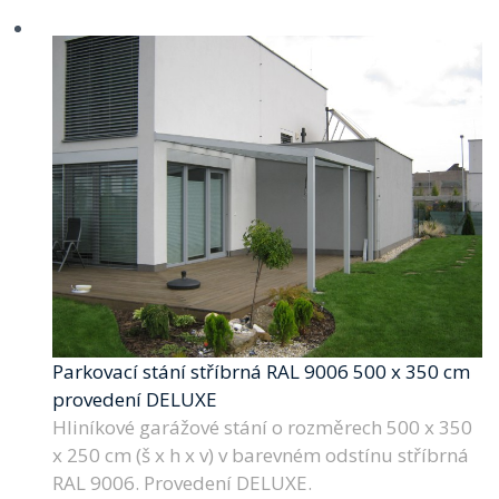
Parkovací stání stříbrná RAL 9006 500 x 350 cm
provedení DELUXE
Hliníkové garážové stání o rozměrech 500 x 350
x 250 cm (š x h x v) v barevném odstínu stříbrná
RAL 9006. Provedení DELUXE.