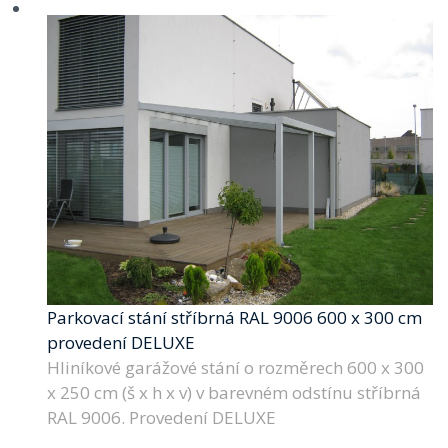
Parkovací stání stříbrná RAL 9006 600 x 300 cm
provedení DELUXE
Hliníkové garážové stání o rozměrech 600 x 300
x 250 cm (š x h x v) v barevném odstínu stříbrná
RAL 9006. Provedení DELUXE