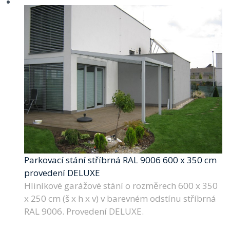
Parkovací stání stříbrná RAL 9006 600 x 350 cm
provedení DELUXE
Hliníkové garážové stání o rozměrech 600 x 350
x 250 cm (š x h x v) v barevném odstínu stříbrná
RAL 9006. Provedení DELUXE.