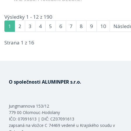
Výsledky 1 - 12 z 190
1
2
3
4
5
6
7
8
9
10
Následu
Strana 1 z 16
O společnosti ALUMINPER s.r.o.
Jungmannova 153/12
779 00 Olomouc-Hodolany
IČO: 07091613 | DIČ: CZ07091613
zapsaná na vložce C 74469 vedené u Krajského soudu v