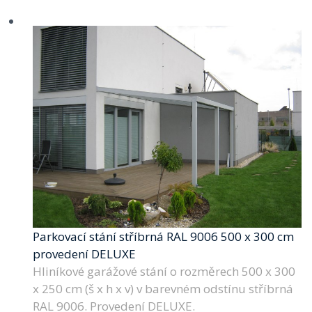
Parkovací stání stříbrná RAL 9006 500 x 300 cm
provedení DELUXE
Hliníkové garážové stání o rozměrech 500 x 300
x 250 cm (š x h x v) v barevném odstínu stříbrná
RAL 9006. Provedení DELUXE.