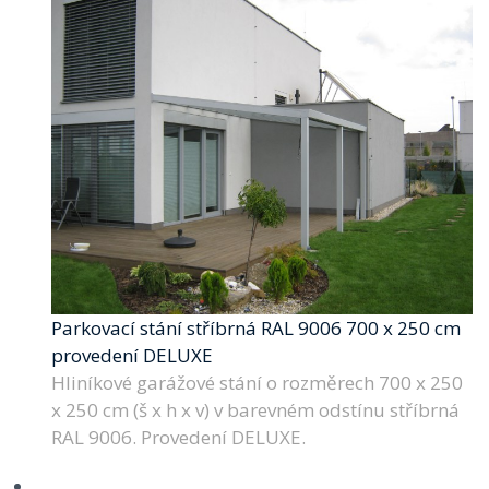
Parkovací stání stříbrná RAL 9006 700 x 250 cm
provedení DELUXE
Hliníkové garážové stání o rozměrech 700 x 250
x 250 cm (š x h x v) v barevném odstínu stříbrná
RAL 9006. Provedení DELUXE.