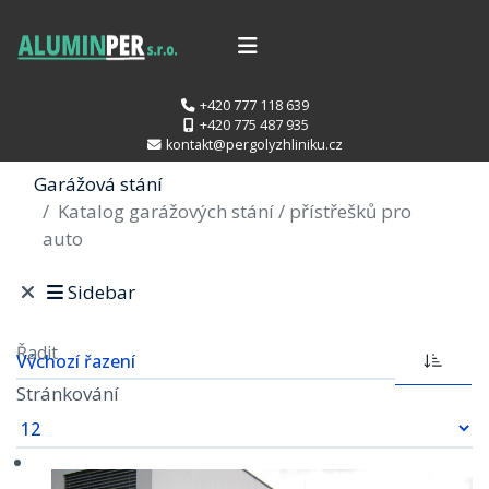
+420 777 118 639
+420 775 487 935
kontakt@pergolyzhliniku.cz
Garážová stání
Katalog garážových stání / přístřešků pro
auto
Sidebar
Řadit
Stránkování