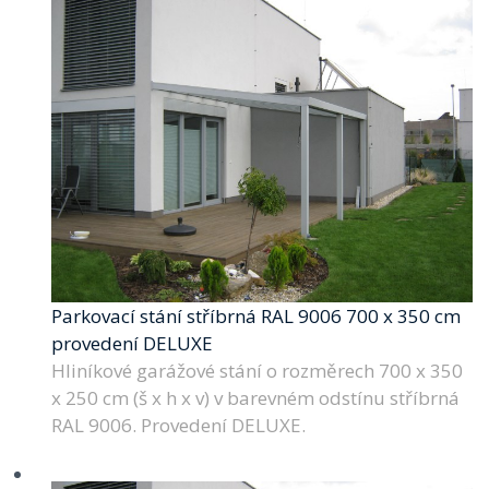
Parkovací stání stříbrná RAL 9006 700 x 350 cm
provedení DELUXE
Hliníkové garážové stání o rozměrech 700 x 350
x 250 cm (š x h x v) v barevném odstínu stříbrná
RAL 9006. Provedení DELUXE.