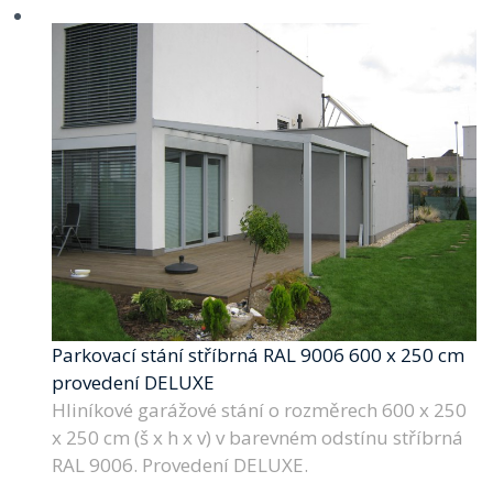
Parkovací stání stříbrná RAL 9006 600 x 250 cm
provedení DELUXE
Hliníkové garážové stání o rozměrech 600 x 250
x 250 cm (š x h x v) v barevném odstínu stříbrná
RAL 9006. Provedení DELUXE.