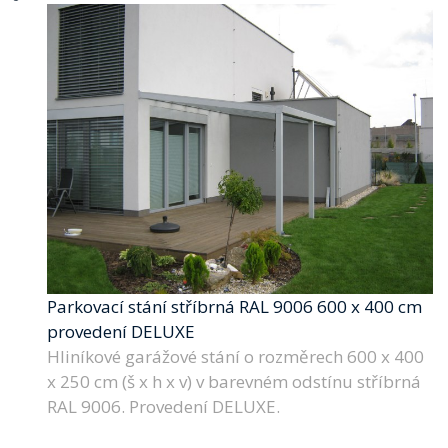
Parkovací stání stříbrná RAL 9006 600 x 400 cm
provedení DELUXE
Hliníkové garážové stání o rozměrech 600 x 400
x 250 cm (š x h x v) v barevném odstínu stříbrná
RAL 9006. Provedení DELUXE.