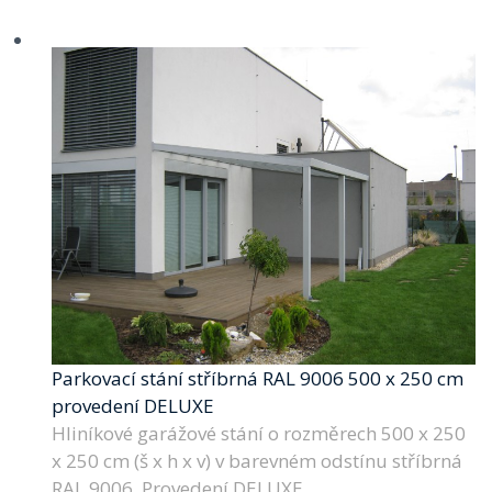
Parkovací stání stříbrná RAL 9006 500 x 250 cm
provedení DELUXE
Hliníkové garážové stání o rozměrech 500 x 250
x 250 cm (š x h x v) v barevném odstínu stříbrná
RAL 9006. Provedení DELUXE.