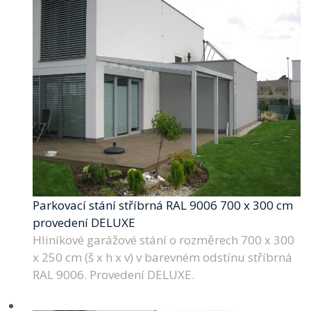
Parkovací stání stříbrná RAL 9006 700 x 300 cm
provedení DELUXE
Hliníkové garážové stání o rozměrech 700 x 300
x 250 cm (š x h x v) v barevném odstínu stříbrná
RAL 9006. Provedení DELUXE.