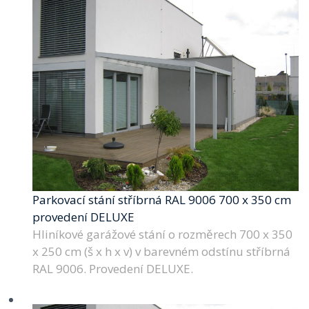
Parkovací stání stříbrná RAL 9006 700 x 350 cm
provedení DELUXE
Hliníkové garážové stání o rozměrech 700 x 350
x 250 cm (š x h x v) v barevném odstínu stříbrná
RAL 9006. Provedení DELUXE.