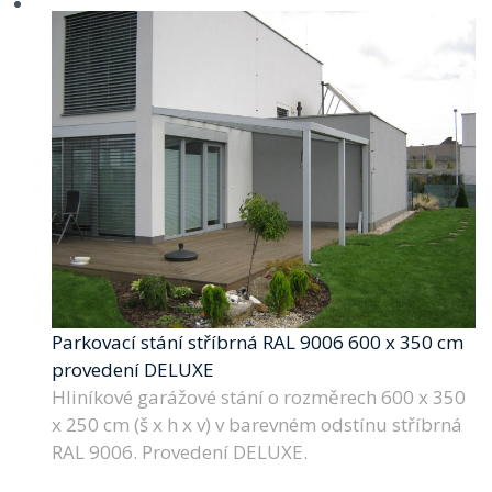
Parkovací stání stříbrná RAL 9006 600 x 350 cm
provedení DELUXE
Hliníkové garážové stání o rozměrech 600 x 350
x 250 cm (š x h x v) v barevném odstínu stříbrná
RAL 9006. Provedení DELUXE.