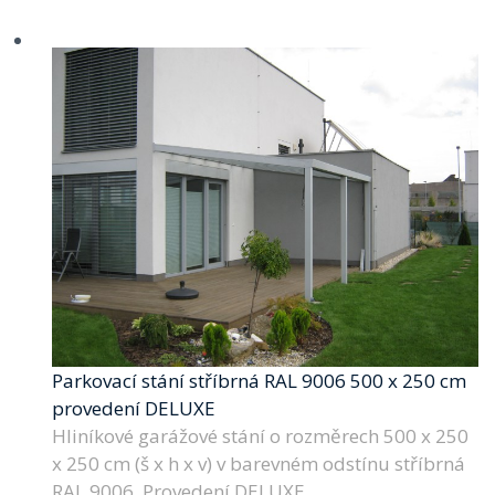
Parkovací stání stříbrná RAL 9006 500 x 250 cm
provedení DELUXE
Hliníkové garážové stání o rozměrech 500 x 250
x 250 cm (š x h x v) v barevném odstínu stříbrná
RAL 9006. Provedení DELUXE.