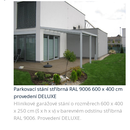
Parkovací stání stříbrná RAL 9006 600 x 400 cm
provedení DELUXE
Hliníkové garážové stání o rozměrech 600 x 400
x 250 cm (š x h x v) v barevném odstínu stříbrná
RAL 9006. Provedení DELUXE.