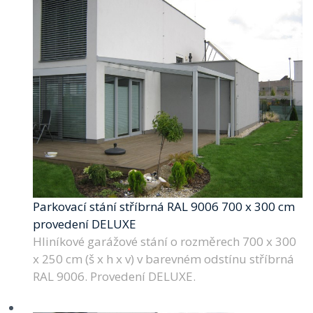
Parkovací stání stříbrná RAL 9006 700 x 300 cm
provedení DELUXE
Hliníkové garážové stání o rozměrech 700 x 300
x 250 cm (š x h x v) v barevném odstínu stříbrná
RAL 9006. Provedení DELUXE.