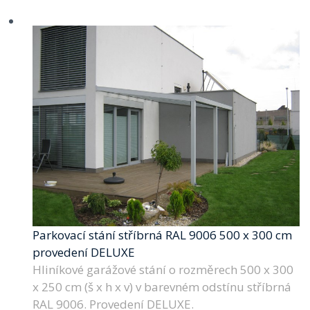
Parkovací stání stříbrná RAL 9006 500 x 300 cm
provedení DELUXE
Hliníkové garážové stání o rozměrech 500 x 300
x 250 cm (š x h x v) v barevném odstínu stříbrná
RAL 9006. Provedení DELUXE.