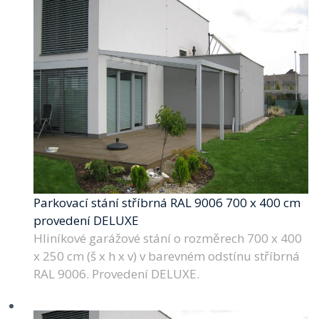
Parkovací stání stříbrná RAL 9006 700 x 400 cm
provedení DELUXE
Hliníkové garážové stání o rozměrech 700 x 400
x 250 cm (š x h x v) v barevném odstínu stříbrná
RAL 9006. Provedení DELUXE.