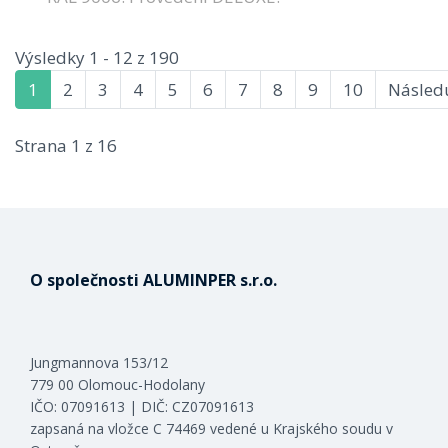
Výsledky 1 - 12 z 190
1
2
3
4
5
6
7
8
9
10
Následu
Strana 1 z 16
O společnosti ALUMINPER s.r.o.
Jungmannova 153/12
779 00 Olomouc-Hodolany
IČO: 07091613 | DIČ: CZ07091613
zapsaná na vložce C 74469 vedené u Krajského soudu v