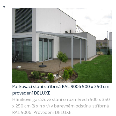
Parkovací stání stříbrná RAL 9006 500 x 350 cm
provedení DELUXE
Hliníkové garážové stání o rozměrech 500 x 350
x 250 cm (š x h x v) v barevném odstínu stříbrná
RAL 9006. Provedení DELUXE.