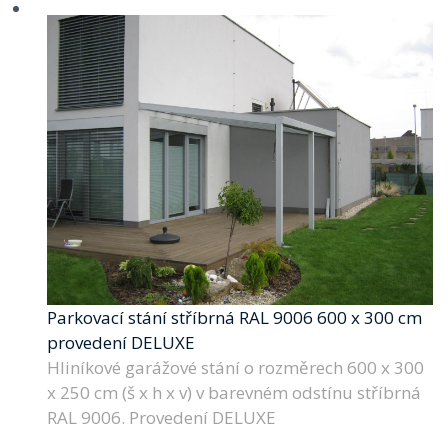
Parkovací stání stříbrná RAL 9006 600 x 300 cm
provedení DELUXE
Hliníkové garážové stání o rozměrech 600 x 300
x 250 cm (š x h x v) v barevném odstínu stříbrná
RAL 9006. Provedení DELUXE