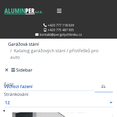
+420 777 118 639
+420 775 487 935
kontakt@pergolyzhliniku.cz
Garážová stání
Katalog garážových stání / přístřešků pro
auto
Sidebar
Řadit
Stránkování