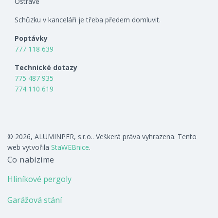
Ostravě
Schůzku v kanceláři je třeba předem domluvit.
Poptávky
777 118 639
Technické dotazy
775 487 935
774 110 619
© 2026, ALUMINPER, s.r.o.. Veškerá práva vyhrazena. Tento
web vytvořila
StaWEBnice
.
Co nabízíme
Hliníkové pergoly
Garážová stání