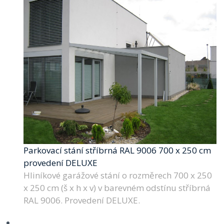
Parkovací stání stříbrná RAL 9006 700 x 250 cm
provedení DELUXE
Hliníkové garážové stání o rozměrech 700 x 250
x 250 cm (š x h x v) v barevném odstínu stříbrná
RAL 9006. Provedení DELUXE.