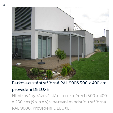
Parkovací stání stříbrná RAL 9006 500 x 400 cm
provedení DELUXE
Hliníkové garážové stání o rozměrech 500 x 400
x 250 cm (š x h x v) v barevném odstínu stříbrná
RAL 9006. Provedení DELUXE.