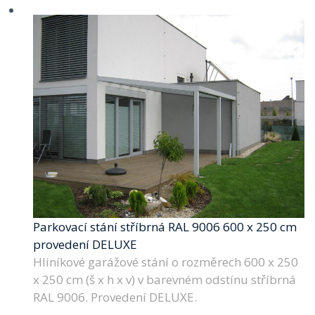
Parkovací stání stříbrná RAL 9006 600 x 250 cm
provedení DELUXE
Hliníkové garážové stání o rozměrech 600 x 250
x 250 cm (š x h x v) v barevném odstínu stříbrná
RAL 9006. Provedení DELUXE.