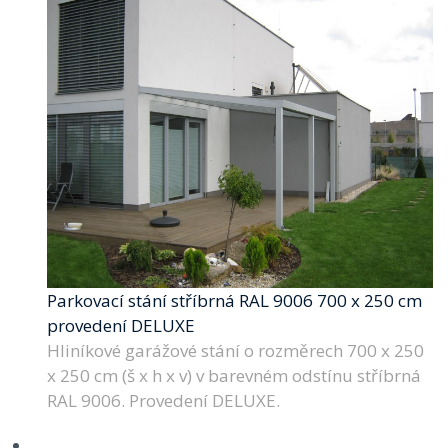
Parkovací stání stříbrná RAL 9006 700 x 250 cm
provedení DELUXE
Hliníkové garážové stání o rozměrech 700 x 250
x 250 cm (š x h x v) v barevném odstínu stříbrná
RAL 9006. Provedení DELUXE.