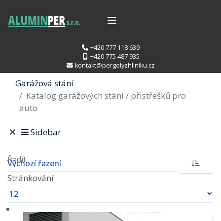
+420 777 118 639
+420 775 487 935
kontakt@pergolyzhliniku.cz
Garážová stání
Katalog garážových stání / přístřešků pro
auto
Sidebar
Řadit
Stránkování