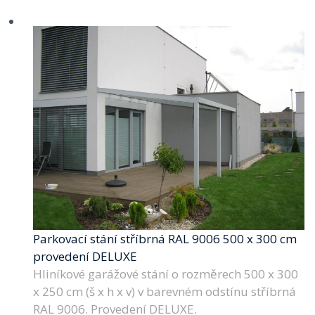
Parkovací stání stříbrná RAL 9006 500 x 300 cm
provedení DELUXE
Hliníkové garážové stání o rozměrech 500 x 300
x 250 cm (š x h x v) v barevném odstínu stříbrná
RAL 9006. Provedení DELUXE.