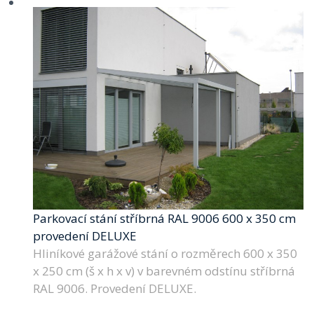
Parkovací stání stříbrná RAL 9006 600 x 350 cm
provedení DELUXE
Hliníkové garážové stání o rozměrech 600 x 350
x 250 cm (š x h x v) v barevném odstínu stříbrná
RAL 9006. Provedení DELUXE.