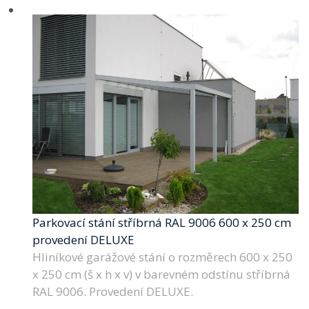
Parkovací stání stříbrná RAL 9006 600 x 250 cm
provedení DELUXE
Hliníkové garážové stání o rozměrech 600 x 250
x 250 cm (š x h x v) v barevném odstínu stříbrná
RAL 9006. Provedení DELUXE.