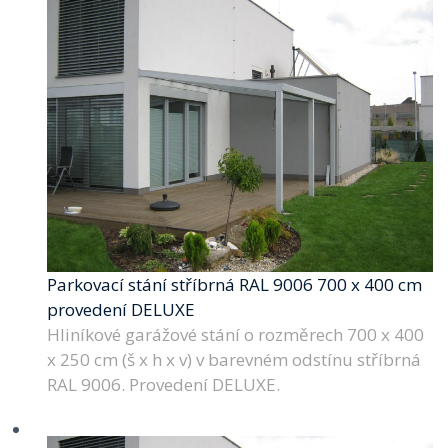
Parkovací stání stříbrná RAL 9006 700 x 400 cm
provedení DELUXE
Hliníkové garážové stání o rozměrech 700 x 400
x 250 cm (š x h x v) v barevném odstínu stříbrná
RAL 9006. Provedení DELUXE.