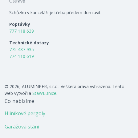
Ostravě
Schůzku v kanceláři je třeba předem domluvit.
Poptávky
777 118 639
Technické dotazy
775 487 935
774 110 619
© 2026, ALUMINPER, s.r.o.. Veškerá práva vyhrazena. Tento
web vytvořila
StaWEBnice
.
Co nabízíme
Hliníkové pergoly
Garážová stání