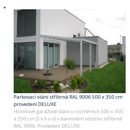
Parkovací stání stříbrná RAL 9006 500 x 350 cm
provedení DELUXE
Hliníkové garážové stání o rozměrech 500 x 350
x 250 cm (š x h x v) v barevném odstínu stříbrná
RAL 9006. Provedení DELUXE.