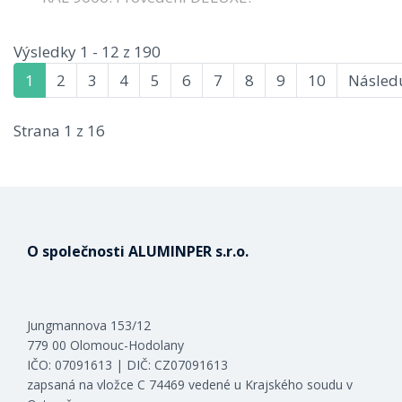
Výsledky 1 - 12 z 190
1
2
3
4
5
6
7
8
9
10
Následu
Strana 1 z 16
O společnosti ALUMINPER s.r.o.
Jungmannova 153/12
779 00 Olomouc-Hodolany
IČO: 07091613 | DIČ: CZ07091613
zapsaná na vložce C 74469 vedené u Krajského soudu v