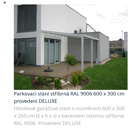
Parkovací stání stříbrná RAL 9006 600 x 300 cm
provedení DELUXE
Hliníkové garážové stání o rozměrech 600 x 300
x 250 cm (š x h x v) v barevném odstínu stříbrná
RAL 9006. Provedení DELUXE