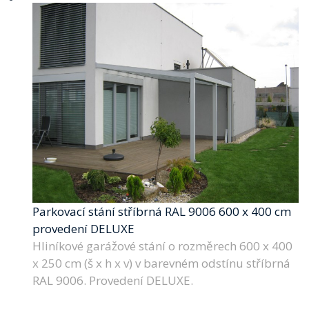
Parkovací stání stříbrná RAL 9006 600 x 400 cm
provedení DELUXE
Hliníkové garážové stání o rozměrech 600 x 400
x 250 cm (š x h x v) v barevném odstínu stříbrná
RAL 9006. Provedení DELUXE.