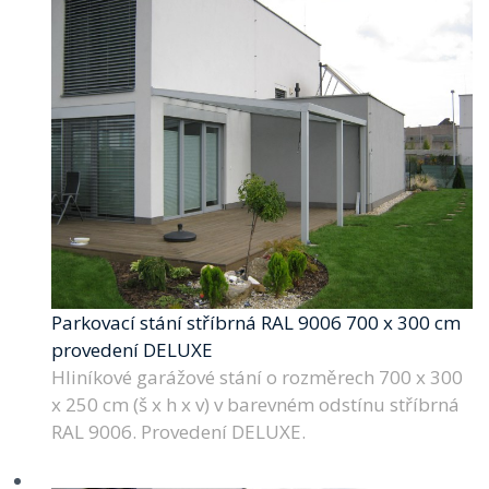
Parkovací stání stříbrná RAL 9006 700 x 300 cm
provedení DELUXE
Hliníkové garážové stání o rozměrech 700 x 300
x 250 cm (š x h x v) v barevném odstínu stříbrná
RAL 9006. Provedení DELUXE.