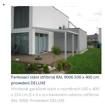
Parkovací stání stříbrná RAL 9006 500 x 400 cm
provedení DELUXE
Hliníkové garážové stání o rozměrech 500 x 400
x 250 cm (š x h x v) v barevném odstínu stříbrná
RAL 9006. Provedení DELUXE.