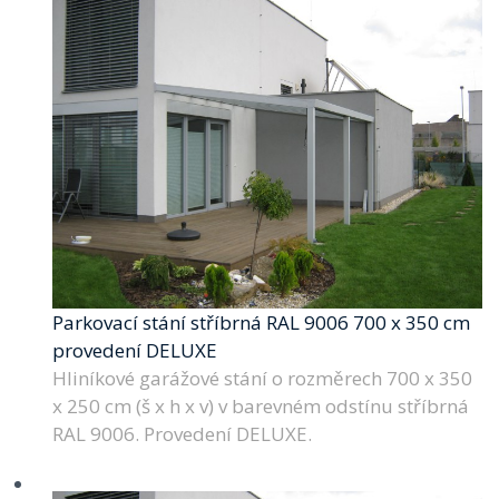
Parkovací stání stříbrná RAL 9006 700 x 350 cm
provedení DELUXE
Hliníkové garážové stání o rozměrech 700 x 350
x 250 cm (š x h x v) v barevném odstínu stříbrná
RAL 9006. Provedení DELUXE.