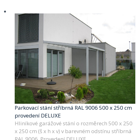
Parkovací stání stříbrná RAL 9006 500 x 250 cm
provedení DELUXE
Hliníkové garážové stání o rozměrech 500 x 250
x 250 cm (š x h x v) v barevném odstínu stříbrná
RAL 9006. Provedení DELUXE.