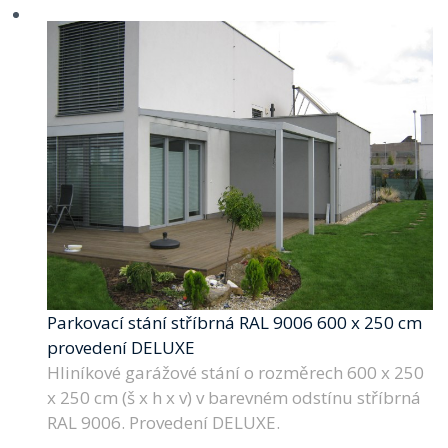
Parkovací stání stříbrná RAL 9006 600 x 250 cm
provedení DELUXE
Hliníkové garážové stání o rozměrech 600 x 250
x 250 cm (š x h x v) v barevném odstínu stříbrná
RAL 9006. Provedení DELUXE.