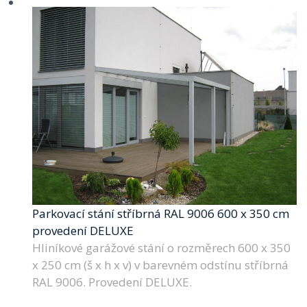
Parkovací stání stříbrná RAL 9006 600 x 350 cm
provedení DELUXE
Hliníkové garážové stání o rozměrech 600 x 350
x 250 cm (š x h x v) v barevném odstínu stříbrná
RAL 9006. Provedení DELUXE.