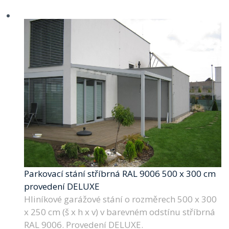
Parkovací stání stříbrná RAL 9006 500 x 300 cm
provedení DELUXE
Hliníkové garážové stání o rozměrech 500 x 300
x 250 cm (š x h x v) v barevném odstínu stříbrná
RAL 9006. Provedení DELUXE.