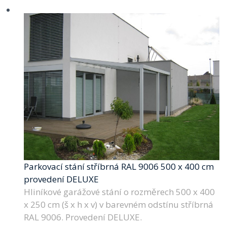
Parkovací stání stříbrná RAL 9006 500 x 400 cm
provedení DELUXE
Hliníkové garážové stání o rozměrech 500 x 400
x 250 cm (š x h x v) v barevném odstínu stříbrná
RAL 9006. Provedení DELUXE.