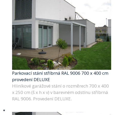
Parkovací stání stříbrná RAL 9006 700 x 400 cm
provedení DELUXE
Hliníkové garážové stání o rozměrech 700 x 400
x 250 cm (š x h x v) v barevném odstínu stříbrná
RAL 9006. Provedení DELUXE.