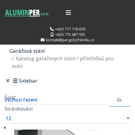
+420 777 118 639
+420 775 487 935
kontakt@pergolyzhliniku.cz
Garážová stání
Katalog garážových stání / přístřešků pro
auto
Sidebar
Řadit
Stránkování