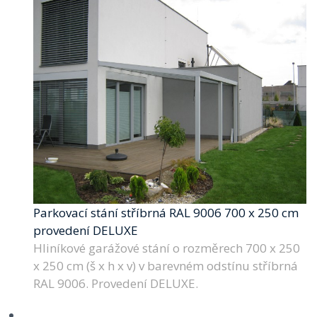
Parkovací stání stříbrná RAL 9006 700 x 250 cm
provedení DELUXE
Hliníkové garážové stání o rozměrech 700 x 250
x 250 cm (š x h x v) v barevném odstínu stříbrná
RAL 9006. Provedení DELUXE.