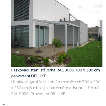
Parkovací stání stříbrná RAL 9006 700 x 300 cm
provedení DELUXE
Hliníkové garážové stání o rozměrech 700 x 300
x 250 cm (š x h x v) v barevném odstínu stříbrná
RAL 9006. Provedení DELUXE.