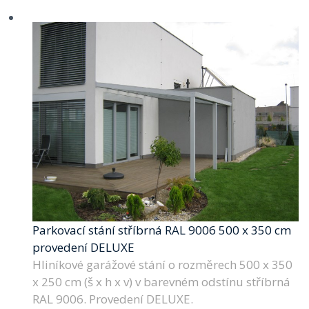
Parkovací stání stříbrná RAL 9006 500 x 350 cm
provedení DELUXE
Hliníkové garážové stání o rozměrech 500 x 350
x 250 cm (š x h x v) v barevném odstínu stříbrná
RAL 9006. Provedení DELUXE.