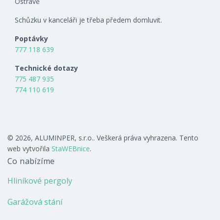
Ostravě
Schůzku v kanceláři je třeba předem domluvit.
Poptávky
777 118 639
Technické dotazy
775 487 935
774 110 619
© 2026, ALUMINPER, s.r.o.. Veškerá práva vyhrazena. Tento
web vytvořila
StaWEBnice
.
Co nabízíme
Hliníkové pergoly
Garážová stání