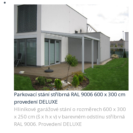
Parkovací stání stříbrná RAL 9006 600 x 300 cm
provedení DELUXE
Hliníkové garážové stání o rozměrech 600 x 300
x 250 cm (š x h x v) v barevném odstínu stříbrná
RAL 9006. Provedení DELUXE