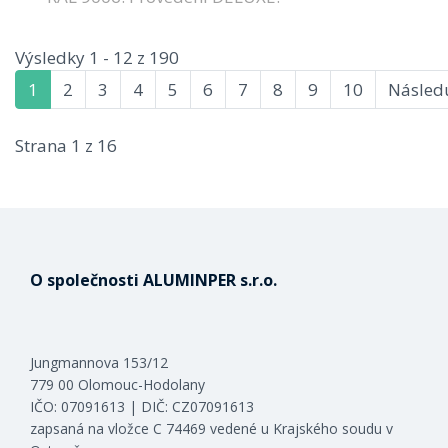
Výsledky 1 - 12 z 190
1
2
3
4
5
6
7
8
9
10
Následu
Strana 1 z 16
O společnosti ALUMINPER s.r.o.
Jungmannova 153/12
779 00 Olomouc-Hodolany
IČO: 07091613 | DIČ: CZ07091613
zapsaná na vložce C 74469 vedené u Krajského soudu v