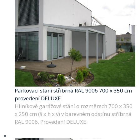
Parkovací stání stříbrná RAL 9006 700 x 350 cm
provedení DELUXE
Hliníkové garážové stání o rozměrech 700 x 350
x 250 cm (š x h x v) v barevném odstínu stříbrná
RAL 9006. Provedení DELUXE.