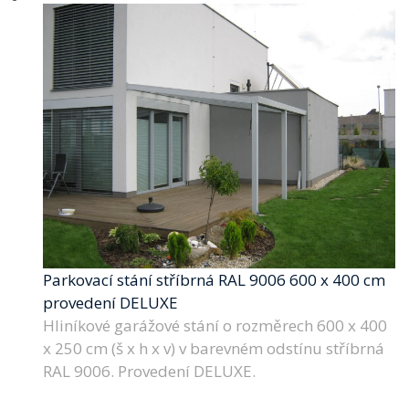
Parkovací stání stříbrná RAL 9006 600 x 400 cm
provedení DELUXE
Hliníkové garážové stání o rozměrech 600 x 400
x 250 cm (š x h x v) v barevném odstínu stříbrná
RAL 9006. Provedení DELUXE.