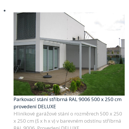
Parkovací stání stříbrná RAL 9006 500 x 250 cm
provedení DELUXE
Hliníkové garážové stání o rozměrech 500 x 250
x 250 cm (š x h x v) v barevném odstínu stříbrná
RAL 9006. Provedení DELUXE.