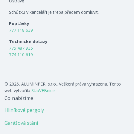
Ostravě
Schůzku v kanceláři je třeba předem domluvit.
Poptávky
777 118 639
Technické dotazy
775 487 935
774 110 619
© 2026, ALUMINPER, s.r.o.. Veškerá práva vyhrazena. Tento
web vytvořila
StaWEBnice
.
Co nabízíme
Hliníkové pergoly
Garážová stání