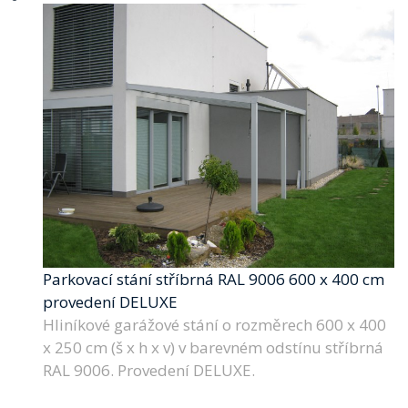
Parkovací stání stříbrná RAL 9006 600 x 400 cm
provedení DELUXE
Hliníkové garážové stání o rozměrech 600 x 400
x 250 cm (š x h x v) v barevném odstínu stříbrná
RAL 9006. Provedení DELUXE.