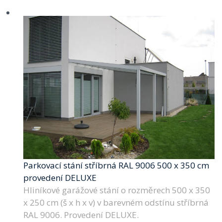
Parkovací stání stříbrná RAL 9006 500 x 350 cm
provedení DELUXE
Hliníkové garážové stání o rozměrech 500 x 350
x 250 cm (š x h x v) v barevném odstínu stříbrná
RAL 9006. Provedení DELUXE.