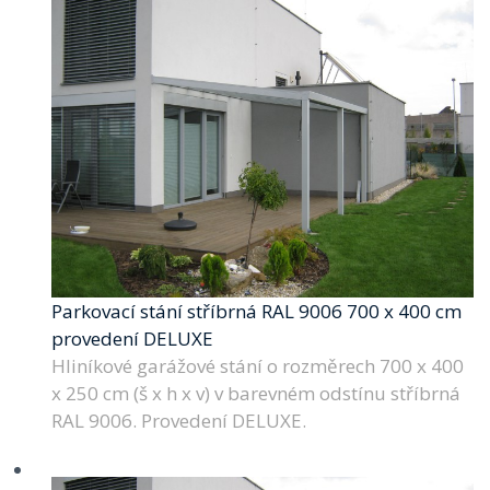
Parkovací stání stříbrná RAL 9006 700 x 400 cm
provedení DELUXE
Hliníkové garážové stání o rozměrech 700 x 400
x 250 cm (š x h x v) v barevném odstínu stříbrná
RAL 9006. Provedení DELUXE.