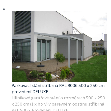
Parkovací stání stříbrná RAL 9006 500 x 250 cm
provedení DELUXE
Hliníkové garážové stání o rozměrech 500 x 250
x 250 cm (š x h x v) v barevném odstínu stříbrná
RAL 9006. Provedení DELUXE.