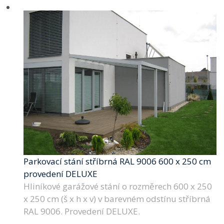
Parkovací stání stříbrná RAL 9006 600 x 250 cm
provedení DELUXE
Hliníkové garážové stání o rozměrech 600 x 250
x 250 cm (š x h x v) v barevném odstínu stříbrná
RAL 9006. Provedení DELUXE.