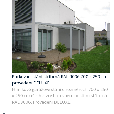
Parkovací stání stříbrná RAL 9006 700 x 250 cm
provedení DELUXE
Hliníkové garážové stání o rozměrech 700 x 250
x 250 cm (š x h x v) v barevném odstínu stříbrná
RAL 9006. Provedení DELUXE.