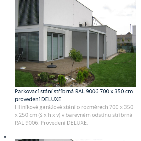
Parkovací stání stříbrná RAL 9006 700 x 350 cm
provedení DELUXE
Hliníkové garážové stání o rozměrech 700 x 350
x 250 cm (š x h x v) v barevném odstínu stříbrná
RAL 9006. Provedení DELUXE.