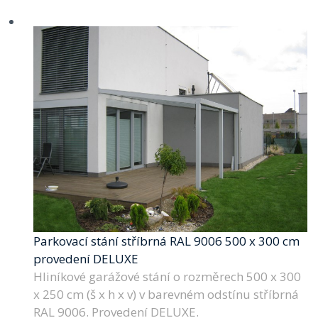
Parkovací stání stříbrná RAL 9006 500 x 300 cm
provedení DELUXE
Hliníkové garážové stání o rozměrech 500 x 300
x 250 cm (š x h x v) v barevném odstínu stříbrná
RAL 9006. Provedení DELUXE.