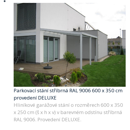
Parkovací stání stříbrná RAL 9006 600 x 350 cm
provedení DELUXE
Hliníkové garážové stání o rozměrech 600 x 350
x 250 cm (š x h x v) v barevném odstínu stříbrná
RAL 9006. Provedení DELUXE.