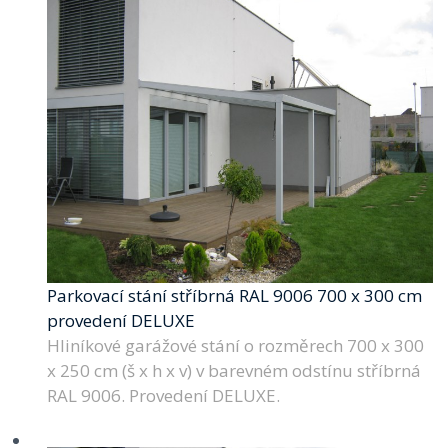
Parkovací stání stříbrná RAL 9006 700 x 300 cm
provedení DELUXE
Hliníkové garážové stání o rozměrech 700 x 300
x 250 cm (š x h x v) v barevném odstínu stříbrná
RAL 9006. Provedení DELUXE.