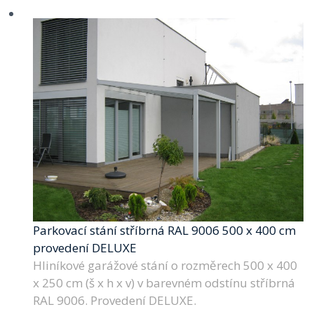
Parkovací stání stříbrná RAL 9006 500 x 400 cm
provedení DELUXE
Hliníkové garážové stání o rozměrech 500 x 400
x 250 cm (š x h x v) v barevném odstínu stříbrná
RAL 9006. Provedení DELUXE.