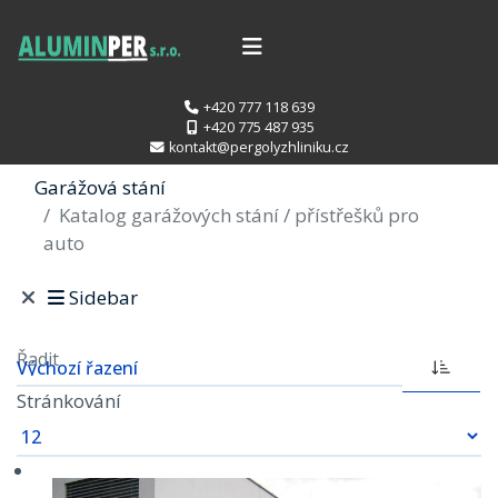
+420 777 118 639
+420 775 487 935
kontakt@pergolyzhliniku.cz
Garážová stání
Katalog garážových stání / přístřešků pro
auto
Sidebar
Řadit
Stránkování