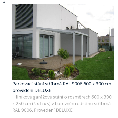
Parkovací stání stříbrná RAL 9006 600 x 300 cm
provedení DELUXE
Hliníkové garážové stání o rozměrech 600 x 300
x 250 cm (š x h x v) v barevném odstínu stříbrná
RAL 9006. Provedení DELUXE