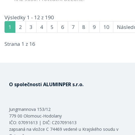
Výsledky 1 - 12 z 190
1
2
3
4
5
6
7
8
9
10
Následu
Strana 1 z 16
O společnosti ALUMINPER s.r.o.
Jungmannova 153/12
779 00 Olomouc-Hodolany
IČO: 07091613 | DIČ: CZ07091613
zapsaná na vložce C 74469 vedené u Krajského soudu v