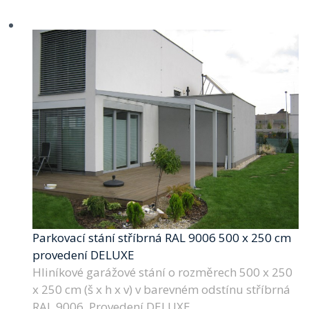
Parkovací stání stříbrná RAL 9006 500 x 250 cm
provedení DELUXE
Hliníkové garážové stání o rozměrech 500 x 250
x 250 cm (š x h x v) v barevném odstínu stříbrná
RAL 9006. Provedení DELUXE.