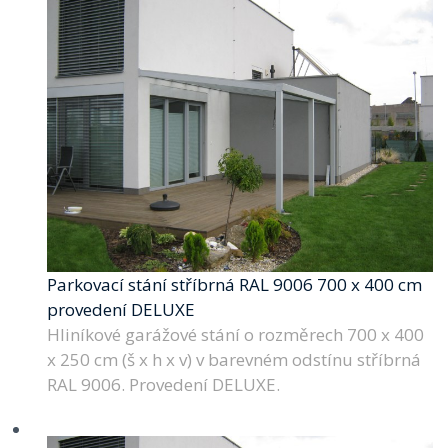
Parkovací stání stříbrná RAL 9006 700 x 400 cm
provedení DELUXE
Hliníkové garážové stání o rozměrech 700 x 400
x 250 cm (š x h x v) v barevném odstínu stříbrná
RAL 9006. Provedení DELUXE.