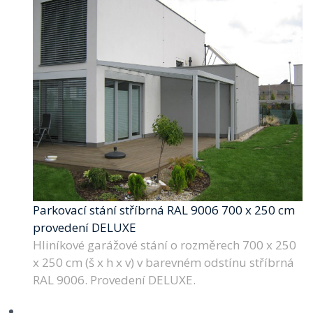
Parkovací stání stříbrná RAL 9006 700 x 250 cm
provedení DELUXE
Hliníkové garážové stání o rozměrech 700 x 250
x 250 cm (š x h x v) v barevném odstínu stříbrná
RAL 9006. Provedení DELUXE.