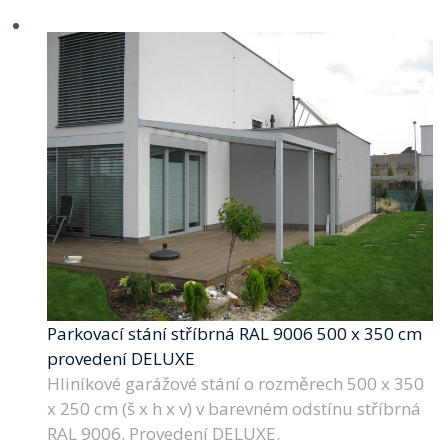
Parkovací stání stříbrná RAL 9006 500 x 350 cm
provedení DELUXE
Hliníkové garážové stání o rozměrech 500 x 350
x 250 cm (š x h x v) v barevném odstínu stříbrná
RAL 9006. Provedení DELUXE.