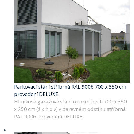
Parkovací stání stříbrná RAL 9006 700 x 350 cm
provedení DELUXE
Hliníkové garážové stání o rozměrech 700 x 350
x 250 cm (š x h x v) v barevném odstínu stříbrná
RAL 9006. Provedení DELUXE.