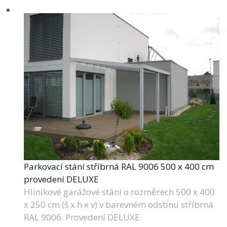
Parkovací stání stříbrná RAL 9006 500 x 400 cm
provedení DELUXE
Hliníkové garážové stání o rozměrech 500 x 400
x 250 cm (š x h x v) v barevném odstínu stříbrná
RAL 9006. Provedení DELUXE.