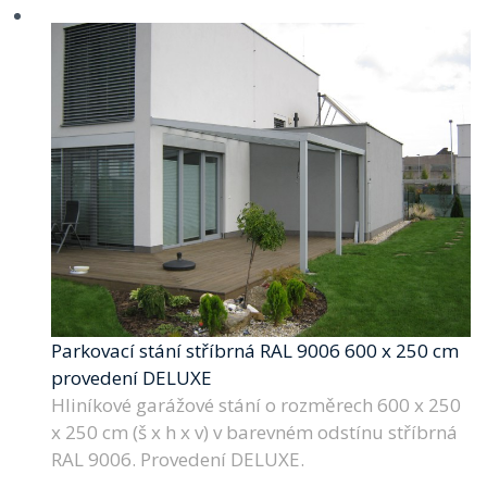
Parkovací stání stříbrná RAL 9006 600 x 250 cm
provedení DELUXE
Hliníkové garážové stání o rozměrech 600 x 250
x 250 cm (š x h x v) v barevném odstínu stříbrná
RAL 9006. Provedení DELUXE.