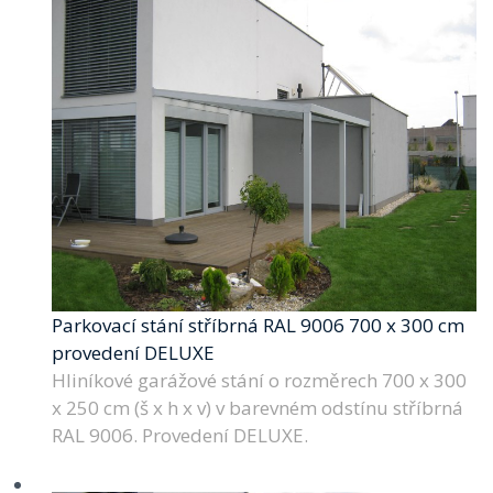
Parkovací stání stříbrná RAL 9006 700 x 300 cm
provedení DELUXE
Hliníkové garážové stání o rozměrech 700 x 300
x 250 cm (š x h x v) v barevném odstínu stříbrná
RAL 9006. Provedení DELUXE.