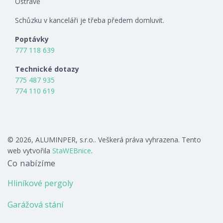
Ostravě
Schůzku v kanceláři je třeba předem domluvit.
Poptávky
777 118 639
Technické dotazy
775 487 935
774 110 619
© 2026, ALUMINPER, s.r.o.. Veškerá práva vyhrazena. Tento
web vytvořila
StaWEBnice
.
Co nabízíme
Hliníkové pergoly
Garážová stání