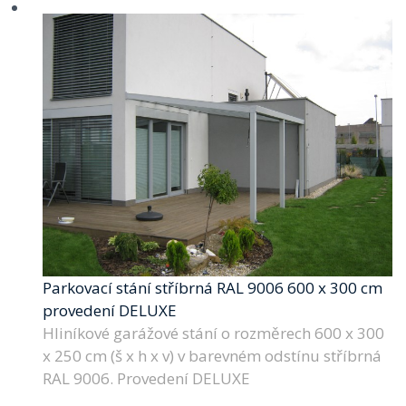
Parkovací stání stříbrná RAL 9006 600 x 300 cm
provedení DELUXE
Hliníkové garážové stání o rozměrech 600 x 300
x 250 cm (š x h x v) v barevném odstínu stříbrná
RAL 9006. Provedení DELUXE