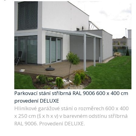
Parkovací stání stříbrná RAL 9006 600 x 400 cm
provedení DELUXE
Hliníkové garážové stání o rozměrech 600 x 400
x 250 cm (š x h x v) v barevném odstínu stříbrná
RAL 9006. Provedení DELUXE.