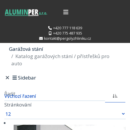
+420 777 118 639
+420 775 487 935
kontakt@pergolyzhliniku.cz
Garážová stání
Katalog garážových stání / přístřešků pro
auto
Sidebar
Řadit
Stránkování