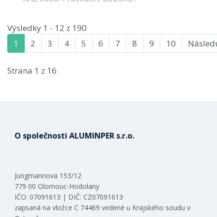
Výsledky 1 - 12 z 190
1
2
3
4
5
6
7
8
9
10
Následu
Strana 1 z 16
O společnosti ALUMINPER s.r.o.
Jungmannova 153/12
779 00 Olomouc-Hodolany
IČO: 07091613 | DIČ: CZ07091613
zapsaná na vložce C 74469 vedené u Krajského soudu v