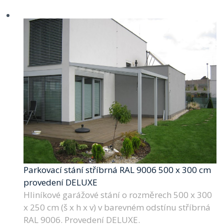
Parkovací stání stříbrná RAL 9006 500 x 300 cm
provedení DELUXE
Hliníkové garážové stání o rozměrech 500 x 300
x 250 cm (š x h x v) v barevném odstínu stříbrná
RAL 9006. Provedení DELUXE.