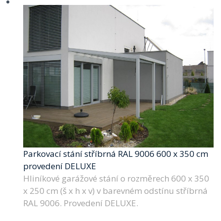
Parkovací stání stříbrná RAL 9006 600 x 350 cm
provedení DELUXE
Hliníkové garážové stání o rozměrech 600 x 350
x 250 cm (š x h x v) v barevném odstínu stříbrná
RAL 9006. Provedení DELUXE.