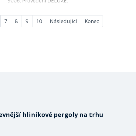
9006. Provedení DELUXE.
7
8
9
10
Následující
Konec
evnější hliníkové pergoly na trhu