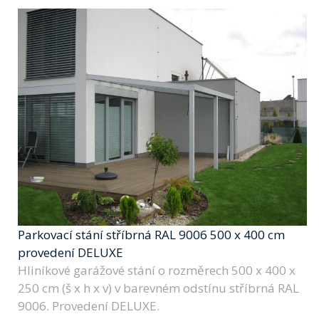
Parkovací stání stříbrná RAL 9006 500 x 400 cm
provedení DELUXE
Hliníkové garážové stání o rozměrech 500 x 400 x
250 cm (š x h x v) v barevném odstínu stříbrná RAL
9006. Provedení DELUXE.