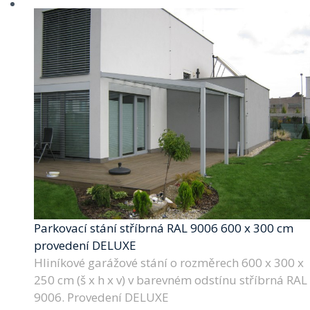
Parkovací stání stříbrná RAL 9006 600 x 300 cm
provedení DELUXE
Hliníkové garážové stání o rozměrech 600 x 300 x
250 cm (š x h x v) v barevném odstínu stříbrná RAL
9006. Provedení DELUXE