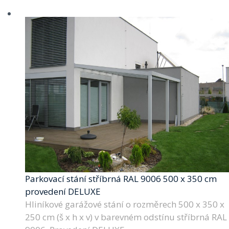
Parkovací stání stříbrná RAL 9006 500 x 350 cm
provedení DELUXE
Hliníkové garážové stání o rozměrech 500 x 350 x
250 cm (š x h x v) v barevném odstínu stříbrná RAL