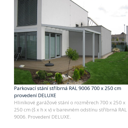
Parkovací stání stříbrná RAL 9006 700 x 250 cm
provedení DELUXE
Hliníkové garážové stání o rozměrech 700 x 250 x
250 cm (š x h x v) v barevném odstínu stříbrná RAL
9006. Provedení DELUXE.