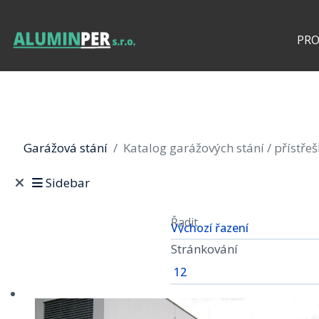
PR
Garážová stání
Katalog garážových stání / přístře
Sidebar
Řadit
Stránkování