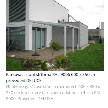
Parkovací stání stříbrná RAL 9006 600 x 350 cm
provedení DELUXE
Hliníkové garážové stání o rozměrech 600 x 350 x
250 cm (š x h x v) v barevném odstínu stříbrná RAL
9006. Provedení DELUXE.