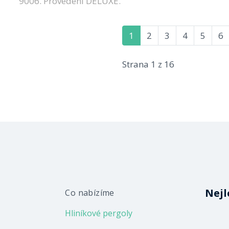
9006. Provedení DELUXE.
1
2
3
4
5
6
Strana 1 z 16
Nejl
Co nabízíme
Hliníkové pergoly