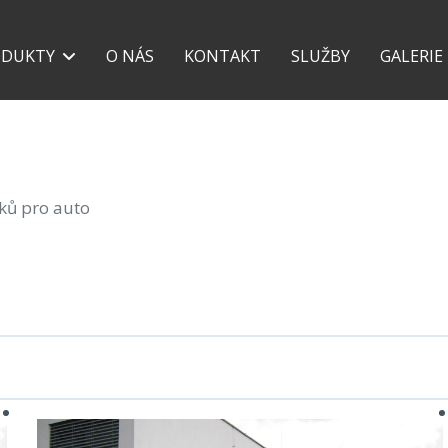
+420 777 118 639
+42
ODUKTY
O NÁS
KONTAKT
SLUŽBY
GALERIE
šků pro auto