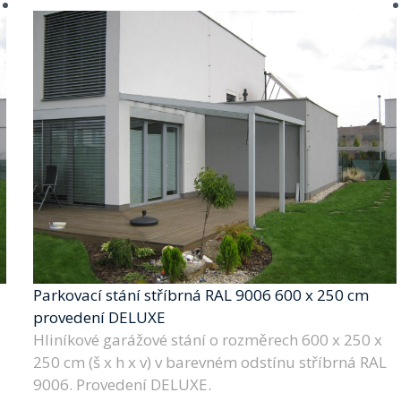
Parkovací stání stříbrná RAL 9006 600 x 250 cm
provedení DELUXE
Hliníkové garážové stání o rozměrech 600 x 250 x
250 cm (š x h x v) v barevném odstínu stříbrná RAL
9006. Provedení DELUXE.