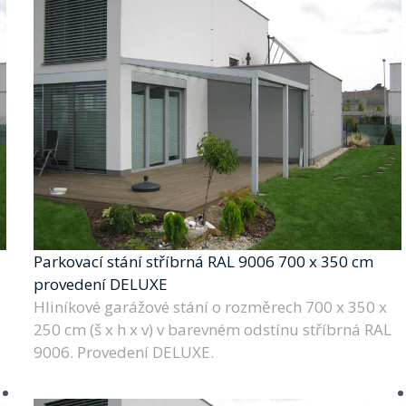
Parkovací stání stříbrná RAL 9006 700 x 350 cm
provedení DELUXE
Hliníkové garážové stání o rozměrech 700 x 350 x
250 cm (š x h x v) v barevném odstínu stříbrná RAL
9006. Provedení DELUXE.