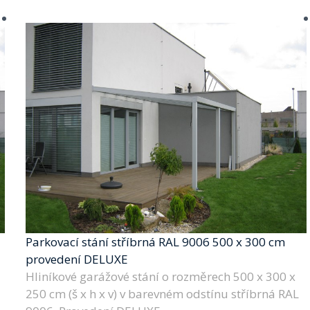
Parkovací stání stříbrná RAL 9006 500 x 300 cm
provedení DELUXE
Hliníkové garážové stání o rozměrech 500 x 300 x
250 cm (š x h x v) v barevném odstínu stříbrná RAL