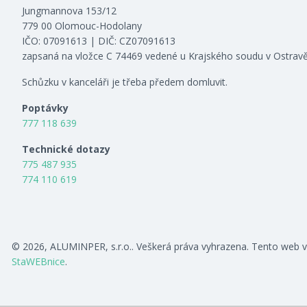
Jungmannova 153/12
779 00 Olomouc-Hodolany
IČO: 07091613 | DIČ: CZ07091613
zapsaná na vložce C 74469 vedené u Krajského soudu v Ostrav
Schůzku v kanceláři je třeba předem domluvit.
Poptávky
777 118 639
Technické dotazy
775 487 935
774 110 619
© 2026, ALUMINPER, s.r.o.. Veškerá práva vyhrazena. Tento web v
StaWEBnice
.