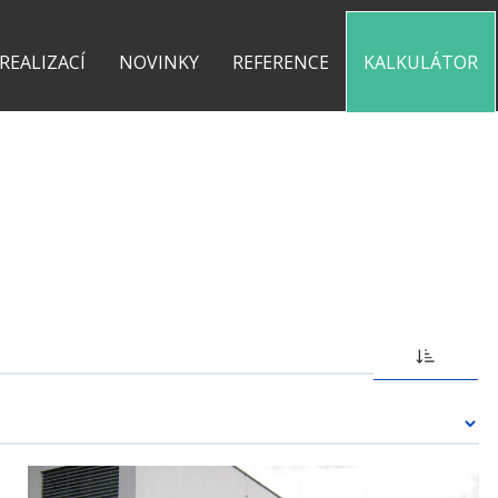
0 775 487 935
kontakt@pergolyzhliniku.cz
 REALIZACÍ
NOVINKY
REFERENCE
KALKULÁTOR