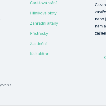
Garážová stání
Garant
zastře
Hliníkové ploty
nebo j
ě
Zahradní altány
nám a
zašle
Přístřešky
Zastínění
Kalkulátor
ytvořila