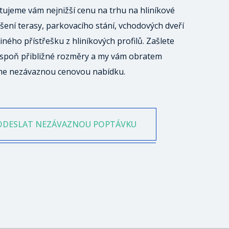
ujeme vám nejnižší cenu na trhu na hliníkové
šení terasy, parkovacího stání, vchodových dveří
iného přístřešku z hliníkových profilů. Zašlete
spoň přibližné rozměry a my vám obratem
me nezávaznou cenovou nabídku.
ODESLAT NEZÁVAZNOU POPTÁVKU