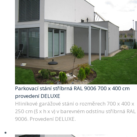
Parkovací stání stříbrná RAL 9006 700 x 400 cm
provedení DELUXE
Hliníkové garážové stání o rozměrech 700 x 400 x
250 cm (š x h x v) v barevném odstínu stříbrná RAL
9006. Provedení DELUXE.