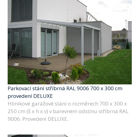
Parkovací stání stříbrná RAL 9006 700 x 300 cm
provedení DELUXE
Hliníkové garážové stání o rozměrech 700 x 300 x
250 cm (š x h x v) v barevném odstínu stříbrná RAL
9006. Provedení DELUXE.