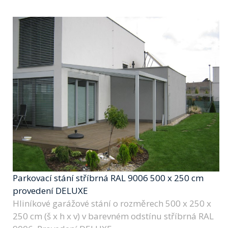
Parkovací stání stříbrná RAL 9006 500 x 250 cm
provedení DELUXE
Hliníkové garážové stání o rozměrech 500 x 250 x
250 cm (š x h x v) v barevném odstínu stříbrná RAL