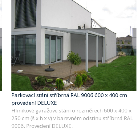
Parkovací stání stříbrná RAL 9006 600 x 400 cm
provedení DELUXE
Hliníkové garážové stání o rozměrech 600 x 400 x
250 cm (š x h x v) v barevném odstínu stříbrná RAL
9006. Provedení DELUXE.