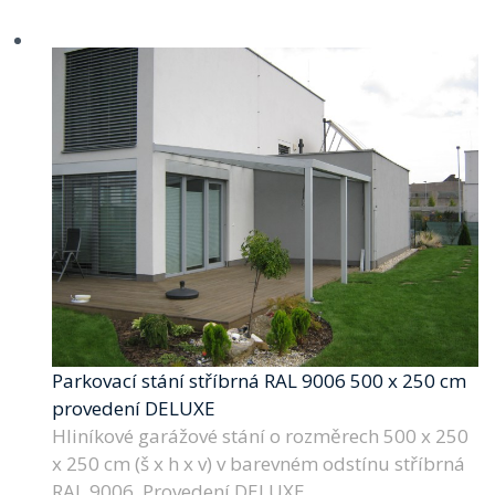
Parkovací stání stříbrná RAL 9006 500 x 250 cm
provedení DELUXE
Hliníkové garážové stání o rozměrech 500 x 250
x 250 cm (š x h x v) v barevném odstínu stříbrná
RAL 9006. Provedení DELUXE.