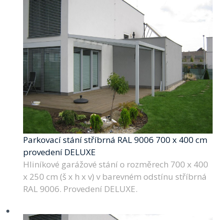
Parkovací stání stříbrná RAL 9006 700 x 400 cm
provedení DELUXE
Hliníkové garážové stání o rozměrech 700 x 400
x 250 cm (š x h x v) v barevném odstínu stříbrná
RAL 9006. Provedení DELUXE.