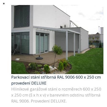
Parkovací stání stříbrná RAL 9006 600 x 250 cm
provedení DELUXE
Hliníkové garážové stání o rozměrech 600 x 250
x 250 cm (š x h x v) v barevném odstínu stříbrná
RAL 9006. Provedení DELUXE.