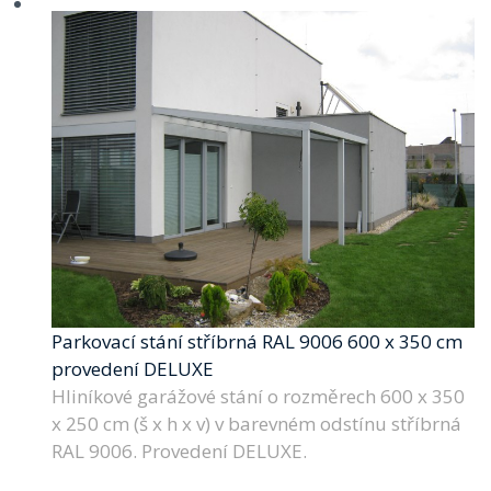
Parkovací stání stříbrná RAL 9006 600 x 350 cm
provedení DELUXE
Hliníkové garážové stání o rozměrech 600 x 350
x 250 cm (š x h x v) v barevném odstínu stříbrná
RAL 9006. Provedení DELUXE.