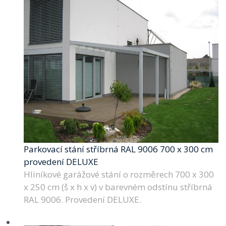
Parkovací stání stříbrná RAL 9006 700 x 300 cm
provedení DELUXE
Hliníkové garážové stání o rozměrech 700 x 300
x 250 cm (š x h x v) v barevném odstínu stříbrná
RAL 9006. Provedení DELUXE.