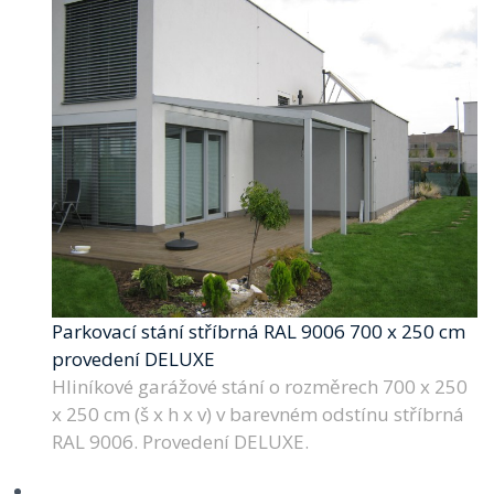
Parkovací stání stříbrná RAL 9006 700 x 250 cm
provedení DELUXE
Hliníkové garážové stání o rozměrech 700 x 250
x 250 cm (š x h x v) v barevném odstínu stříbrná
RAL 9006. Provedení DELUXE.