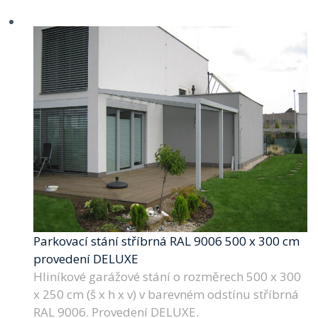
Parkovací stání stříbrná RAL 9006 500 x 300 cm
provedení DELUXE
Hliníkové garážové stání o rozměrech 500 x 300
x 250 cm (š x h x v) v barevném odstínu stříbrná
RAL 9006. Provedení DELUXE.