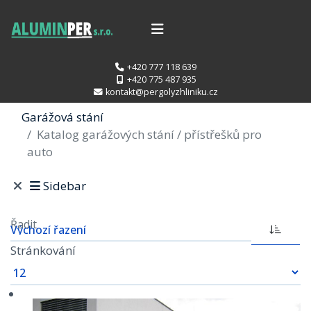
+420 777 118 639
+420 775 487 935
kontakt@pergolyzhliniku.cz
Garážová stání
Katalog garážových stání / přístřešků pro
auto
Sidebar
Řadit
Stránkování