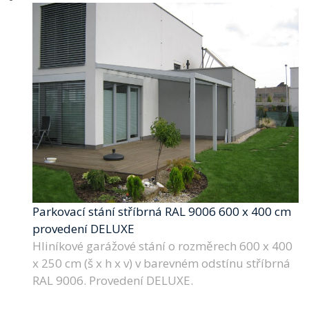
Parkovací stání stříbrná RAL 9006 600 x 400 cm
provedení DELUXE
Hliníkové garážové stání o rozměrech 600 x 400
x 250 cm (š x h x v) v barevném odstínu stříbrná
RAL 9006. Provedení DELUXE.