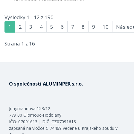
Výsledky 1 - 12 z 190
1
2
3
4
5
6
7
8
9
10
Následu
Strana 1 z 16
O společnosti ALUMINPER s.r.o.
Jungmannova 153/12
779 00 Olomouc-Hodolany
IČO: 07091613 | DIČ: CZ07091613
zapsaná na vložce C 74469 vedené u Krajského soudu v