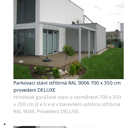
Parkovací stání stříbrná RAL 9006 700 x 350 cm
provedení DELUXE
Hliníkové garážové stání o rozměrech 700 x 350
x 250 cm (š x h x v) v barevném odstínu stříbrná
RAL 9006. Provedení DELUXE.