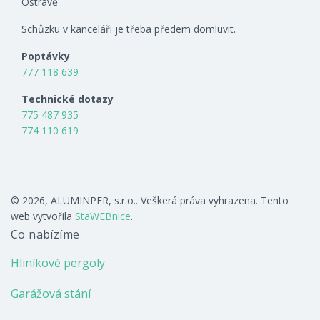
Ostravě
Schůzku v kanceláři je třeba předem domluvit.
Poptávky
777 118 639
Technické dotazy
775 487 935
774 110 619
© 2026, ALUMINPER, s.r.o.. Veškerá práva vyhrazena. Tento
web vytvořila
StaWEBnice
.
Co nabízíme
Hliníkové pergoly
Garážová stání