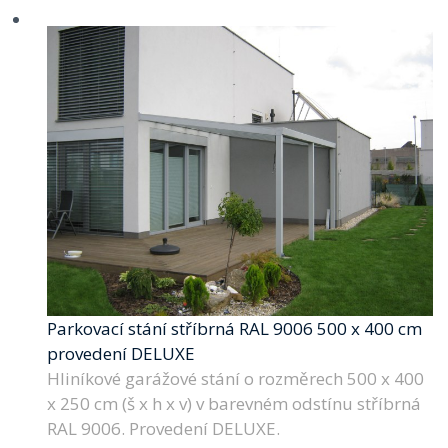
Parkovací stání stříbrná RAL 9006 500 x 400 cm
provedení DELUXE
Hliníkové garážové stání o rozměrech 500 x 400
x 250 cm (š x h x v) v barevném odstínu stříbrná
RAL 9006. Provedení DELUXE.