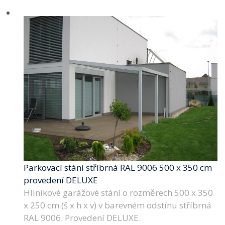
Parkovací stání stříbrná RAL 9006 500 x 350 cm
provedení DELUXE
Hliníkové garážové stání o rozměrech 500 x 350
x 250 cm (š x h x v) v barevném odstínu stříbrná
RAL 9006. Provedení DELUXE.