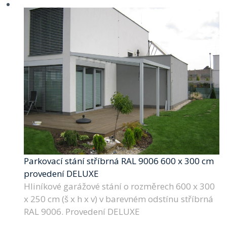
Parkovací stání stříbrná RAL 9006 600 x 300 cm
provedení DELUXE
Hliníkové garážové stání o rozměrech 600 x 300
x 250 cm (š x h x v) v barevném odstínu stříbrná
RAL 9006. Provedení DELUXE