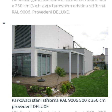
x 250 cm (š x h x v) v barevném odstínu stříbrná
RAL 9006. Provedení DELUXE.
Parkovací stání stříbrná RAL 9006 500 x 350 cm
provedení DELUXE