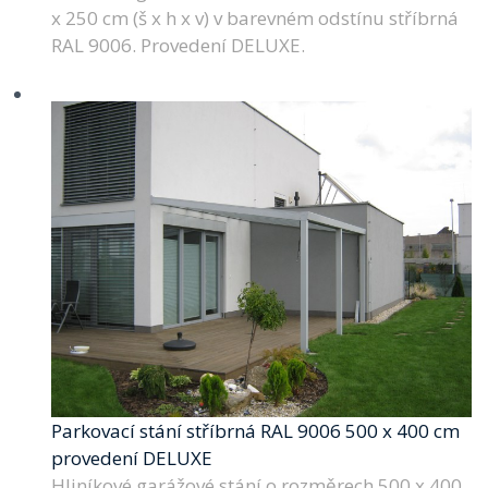
x 250 cm (š x h x v) v barevném odstínu stříbrná
RAL 9006. Provedení DELUXE.
Parkovací stání stříbrná RAL 9006 500 x 400 cm
provedení DELUXE
Hliníkové garážové stání o rozměrech 500 x 400