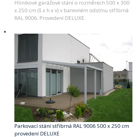
Hliníkové garážové stání o rozměrech 500 x 300
x 250 cm (š x h x v) v barevném odstínu stříbrná
RAL 9006. Provedení DELUXE.
Parkovací stání stříbrná RAL 9006 500 x 250 cm
provedení DELUXE