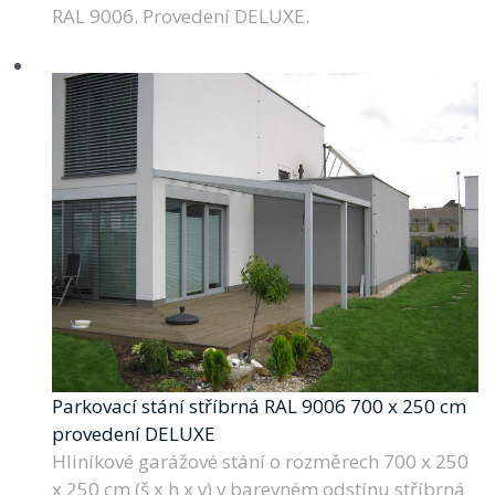
RAL 9006. Provedení DELUXE.
Parkovací stání stříbrná RAL 9006 700 x 250 cm
provedení DELUXE
Hliníkové garážové stání o rozměrech 700 x 250
x 250 cm (š x h x v) v barevném odstínu stříbrná