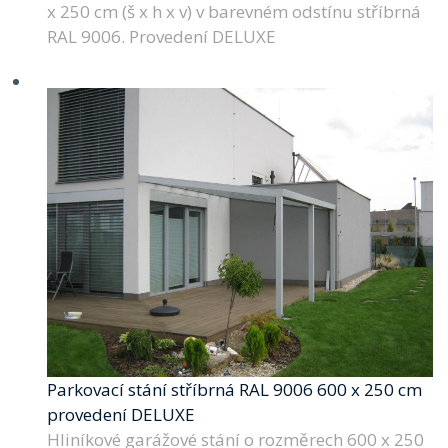
x 250 cm (š x h x v) v barevném odstínu stříbrná
RAL 9006. Provedení DELUXE
Parkovací stání stříbrná RAL 9006 600 x 250 cm
provedení DELUXE
Hliníkové garážové stání o rozměrech 600 x 250