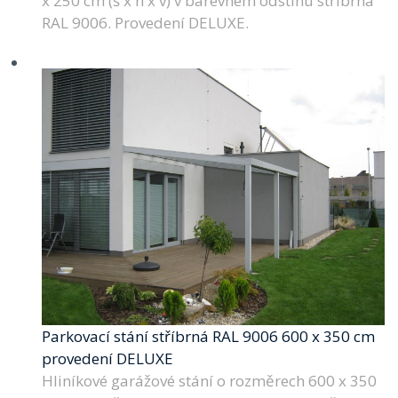
x 250 cm (š x h x v) v barevném odstínu stříbrná
RAL 9006. Provedení DELUXE.
Parkovací stání stříbrná RAL 9006 600 x 350 cm
provedení DELUXE
Hliníkové garážové stání o rozměrech 600 x 350