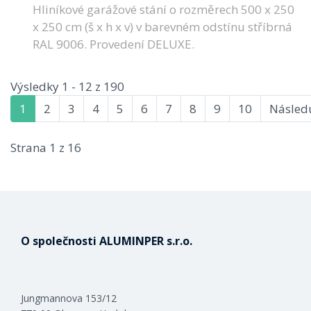
Hliníkové garážové stání o rozměrech 500 x 250
x 250 cm (š x h x v) v barevném odstínu stříbrná
RAL 9006. Provedení DELUXE.
Výsledky 1 - 12 z 190
1
2
3
4
5
6
7
8
9
10
Následu
Strana 1 z 16
O společnosti ALUMINPER s.r.o.
Jungmannova 153/12