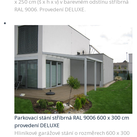
x 250 cm (š x h x v) v barevném odstínu stříbrná
RAL 9006. Provedení DELUXE.
Parkovací stání stříbrná RAL 9006 600 x 300 cm
provedení DELUXE
Hliníkové garážové stání o rozměrech 600 x 300