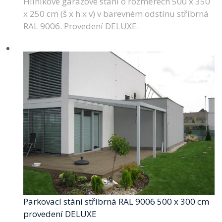
Hliníkové garážové stání o rozměrech 500 x 350
x 250 cm (š x h x v) v barevném odstínu stříbrná
RAL 9006. Provedení DELUXE.
Parkovací stání stříbrná RAL 9006 500 x 300 cm
provedení DELUXE