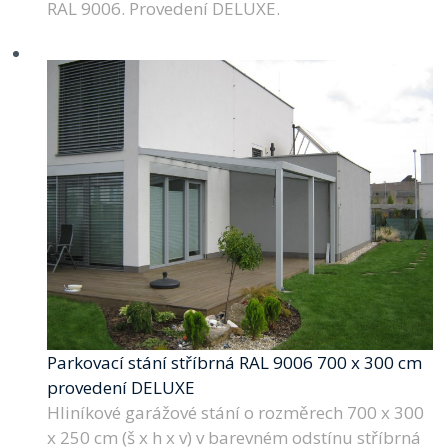
RAL 9006. Provedení DELUXE.
Parkovací stání stříbrná RAL 9006 700 x 300 cm
provedení DELUXE
Hliníkové garážové stání o rozměrech 700 x 300
x 250 cm (š x h x v) v barevném odstínu stříbrná