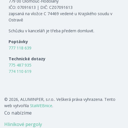
779 00 Olomouc-Hodolany
IČO: 07091613 | DIČ: CZ07091613
zapsaná na vložce C 74469 vedené u Krajského soudu v
Ostravě
Schůzku v kanceláři je třeba předem domluvit.
Poptávky
777 118 639
Technické dotazy
775 487 935
774 110 619
© 2026, ALUMINPER, s.r.o.. Veškerá práva vyhrazena. Tento
web vytvořila
StaWEBnice
.
Co nabízíme
Hliníkové pergoly