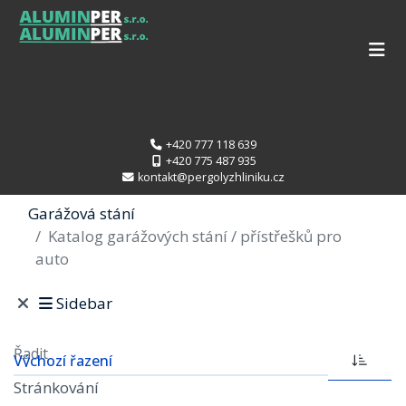
+420 777 118 639
+420 775 487 935
kontakt@pergolyzhliniku.cz
Garážová stání
Katalog garážových stání / přístřešků pro
auto
Sidebar
Řadit
Stránkování