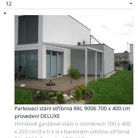
Parkovací stání stříbrná RAL 9006 700 x 400 cm
provedení DELUXE
Hliníkové garážové stání o rozměrech 700 x 400
x 250 cm (š x h x v) v barevném odstínu stříbrná