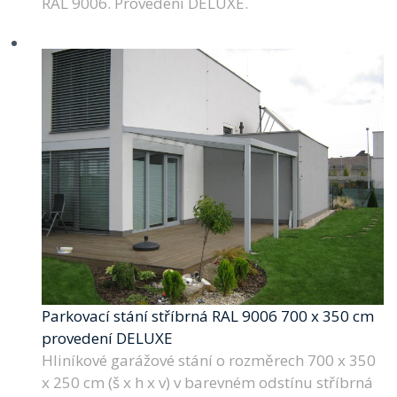
RAL 9006. Provedení DELUXE.
Parkovací stání stříbrná RAL 9006 700 x 350 cm
provedení DELUXE
Hliníkové garážové stání o rozměrech 700 x 350
x 250 cm (š x h x v) v barevném odstínu stříbrná