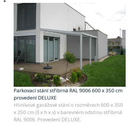
Parkovací stání stříbrná RAL 9006 600 x 350 cm
provedení DELUXE
Hliníkové garážové stání o rozměrech 600 x 350
x 250 cm (š x h x v) v barevném odstínu stříbrná
RAL 9006. Provedení DELUXE.