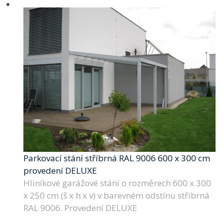
Parkovací stání stříbrná RAL 9006 600 x 300 cm
provedení DELUXE
Hliníkové garážové stání o rozměrech 600 x 300
x 250 cm (š x h x v) v barevném odstínu stříbrná
RAL 9006. Provedení DELUXE