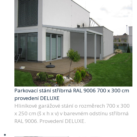
Parkovací stání stříbrná RAL 9006 700 x 300 cm
provedení DELUXE
Hliníkové garážové stání o rozměrech 700 x 300
x 250 cm (š x h x v) v barevném odstínu stříbrná
RAL 9006. Provedení DELUXE.