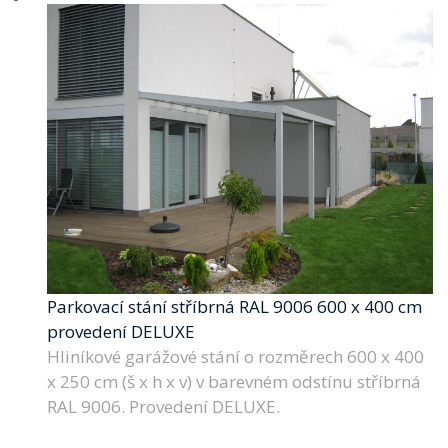
Parkovací stání stříbrná RAL 9006 600 x 400 cm
provedení DELUXE
Hliníkové garážové stání o rozměrech 600 x 400
x 250 cm (š x h x v) v barevném odstínu stříbrná
RAL 9006. Provedení DELUXE.