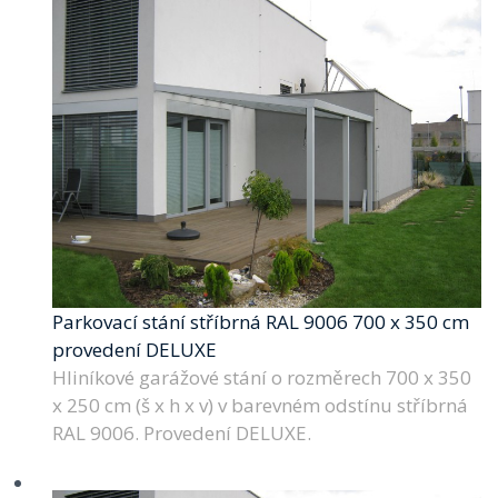
Parkovací stání stříbrná RAL 9006 700 x 350 cm
provedení DELUXE
Hliníkové garážové stání o rozměrech 700 x 350
x 250 cm (š x h x v) v barevném odstínu stříbrná
RAL 9006. Provedení DELUXE.