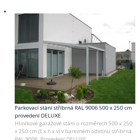
Parkovací stání stříbrná RAL 9006 500 x 250 cm
provedení DELUXE
Hliníkové garážové stání o rozměrech 500 x 250
x 250 cm (š x h x v) v barevném odstínu stříbrná
RAL 9006. Provedení DELUXE.