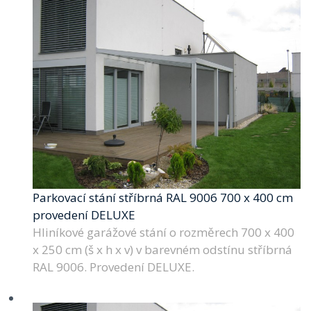
Parkovací stání stříbrná RAL 9006 700 x 400 cm
provedení DELUXE
Hliníkové garážové stání o rozměrech 700 x 400
x 250 cm (š x h x v) v barevném odstínu stříbrná
RAL 9006. Provedení DELUXE.