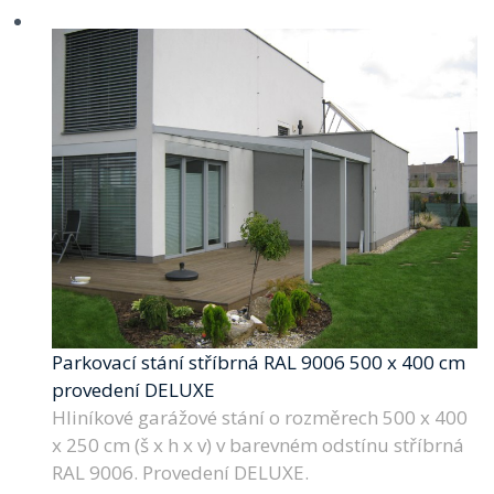
Parkovací stání stříbrná RAL 9006 500 x 400 cm
provedení DELUXE
Hliníkové garážové stání o rozměrech 500 x 400
x 250 cm (š x h x v) v barevném odstínu stříbrná
RAL 9006. Provedení DELUXE.