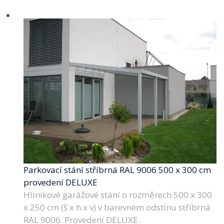
Parkovací stání stříbrná RAL 9006 500 x 300 cm
provedení DELUXE
Hliníkové garážové stání o rozměrech 500 x 300
x 250 cm (š x h x v) v barevném odstínu stříbrná
RAL 9006. Provedení DELUXE.