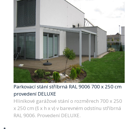
Parkovací stání stříbrná RAL 9006 700 x 250 cm
provedení DELUXE
Hliníkové garážové stání o rozměrech 700 x 250
x 250 cm (š x h x v) v barevném odstínu stříbrná
RAL 9006. Provedení DELUXE.