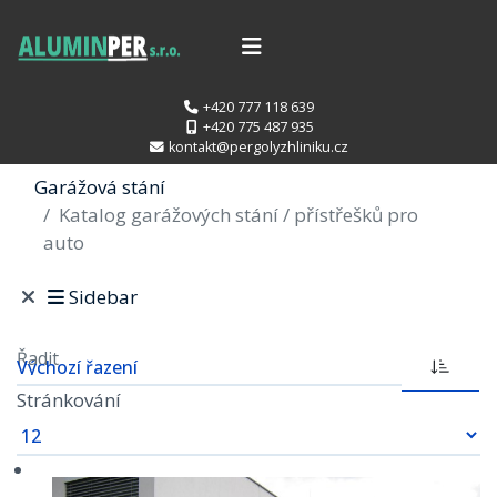
+420 777 118 639
+420 775 487 935
kontakt@pergolyzhliniku.cz
Garážová stání
Katalog garážových stání / přístřešků pro
auto
Sidebar
Řadit
Stránkování