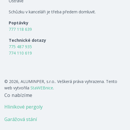
Ostravě
Schůzku v kanceláři je třeba předem domluvit.
Poptávky
777 118 639
Technické dotazy
775 487 935
774 110 619
© 2026, ALUMINPER, s.r.o.. Veškerá práva vyhrazena. Tento
web vytvořila
StaWEBnice
.
Co nabízíme
Hliníkové pergoly
Garážová stání