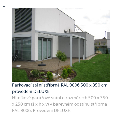
Parkovací stání stříbrná RAL 9006 500 x 350 cm
provedení DELUXE
Hliníkové garážové stání o rozměrech 500 x 350
x 250 cm (š x h x v) v barevném odstínu stříbrná
RAL 9006. Provedení DELUXE.