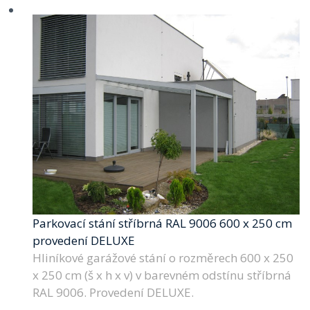
Parkovací stání stříbrná RAL 9006 600 x 250 cm
provedení DELUXE
Hliníkové garážové stání o rozměrech 600 x 250
x 250 cm (š x h x v) v barevném odstínu stříbrná
RAL 9006. Provedení DELUXE.