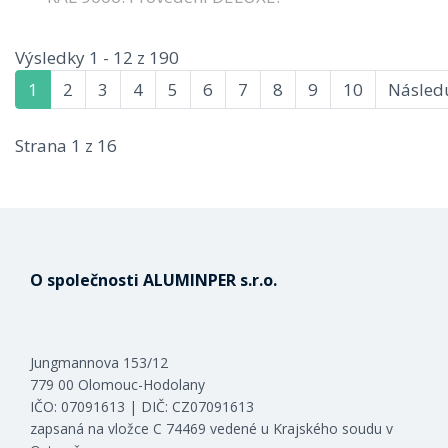
Výsledky 1 - 12 z 190
1
2
3
4
5
6
7
8
9
10
Následu
Strana 1 z 16
O společnosti ALUMINPER s.r.o.
Jungmannova 153/12
779 00 Olomouc-Hodolany
IČO: 07091613 | DIČ: CZ07091613
zapsaná na vložce C 74469 vedené u Krajského soudu v