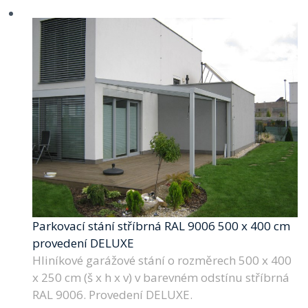
Parkovací stání stříbrná RAL 9006 500 x 400 cm
provedení DELUXE
Hliníkové garážové stání o rozměrech 500 x 400
x 250 cm (š x h x v) v barevném odstínu stříbrná
RAL 9006. Provedení DELUXE.