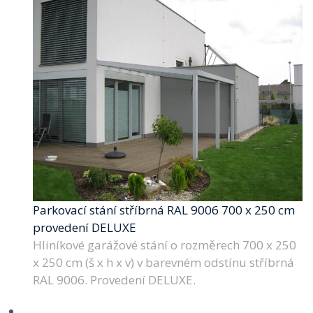
Parkovací stání stříbrná RAL 9006 700 x 250 cm
provedení DELUXE
Hliníkové garážové stání o rozměrech 700 x 250
x 250 cm (š x h x v) v barevném odstínu stříbrná
RAL 9006. Provedení DELUXE.