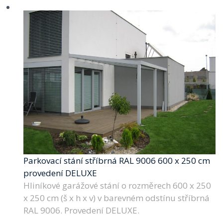
Parkovací stání stříbrná RAL 9006 600 x 250 cm
provedení DELUXE
Hliníkové garážové stání o rozměrech 600 x 250
x 250 cm (š x h x v) v barevném odstínu stříbrná
RAL 9006. Provedení DELUXE.