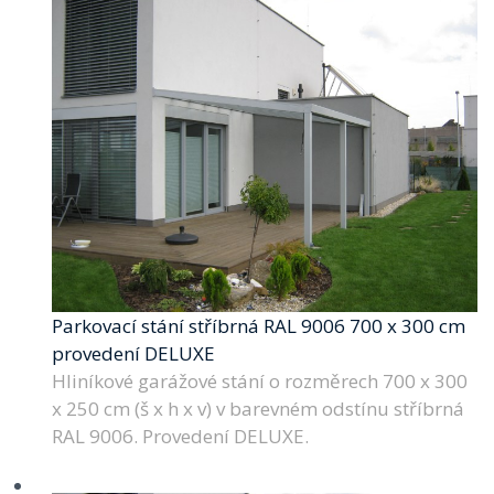
Parkovací stání stříbrná RAL 9006 700 x 300 cm
provedení DELUXE
Hliníkové garážové stání o rozměrech 700 x 300
x 250 cm (š x h x v) v barevném odstínu stříbrná
RAL 9006. Provedení DELUXE.