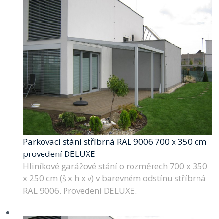
Parkovací stání stříbrná RAL 9006 700 x 350 cm
provedení DELUXE
Hliníkové garážové stání o rozměrech 700 x 350
x 250 cm (š x h x v) v barevném odstínu stříbrná
RAL 9006. Provedení DELUXE.