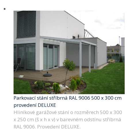
Parkovací stání stříbrná RAL 9006 500 x 300 cm
provedení DELUXE
Hliníkové garážové stání o rozměrech 500 x 300
x 250 cm (š x h x v) v barevném odstínu stříbrná
RAL 9006. Provedení DELUXE.