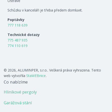
Ostravě
Schůzku v kanceláři je třeba předem domluvit.
Poptávky
777 118 639
Technické dotazy
775 487 935
774 110 619
© 2026, ALUMINPER, s.r.o.. Veškerá práva vyhrazena. Tento
web vytvořila
StaWEBnice
.
Co nabízíme
Hliníkové pergoly
Garážová stání