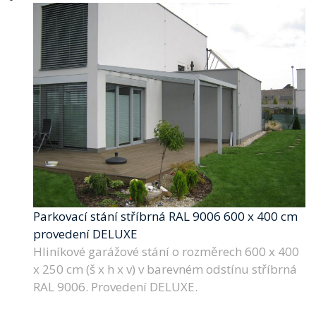
Parkovací stání stříbrná RAL 9006 600 x 400 cm
provedení DELUXE
Hliníkové garážové stání o rozměrech 600 x 400
x 250 cm (š x h x v) v barevném odstínu stříbrná
RAL 9006. Provedení DELUXE.