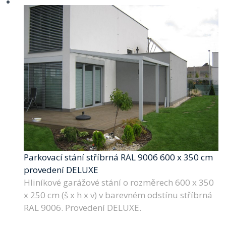
Parkovací stání stříbrná RAL 9006 600 x 350 cm
provedení DELUXE
Hliníkové garážové stání o rozměrech 600 x 350
x 250 cm (š x h x v) v barevném odstínu stříbrná
RAL 9006. Provedení DELUXE.