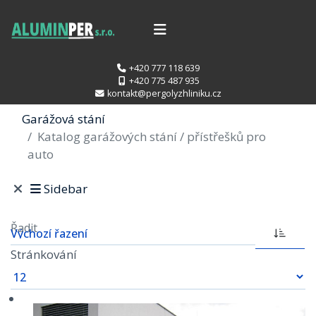
+420 777 118 639
+420 775 487 935
kontakt@pergolyzhliniku.cz
Garážová stání
Katalog garážových stání / přístřešků pro
auto
Sidebar
Řadit
Stránkování