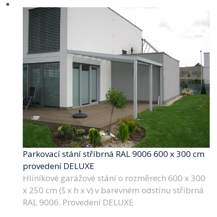
Parkovací stání stříbrná RAL 9006 600 x 300 cm
provedení DELUXE
Hliníkové garážové stání o rozměrech 600 x 300
x 250 cm (š x h x v) v barevném odstínu stříbrná
RAL 9006. Provedení DELUXE