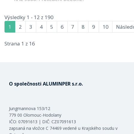
Výsledky 1 - 12 z 190
1
2
3
4
5
6
7
8
9
10
Následu
Strana 1 z 16
O společnosti ALUMINPER s.r.o.
Jungmannova 153/12
779 00 Olomouc-Hodolany
IČO: 07091613 | DIČ: CZ07091613
zapsaná na vložce C 74469 vedené u Krajského soudu v