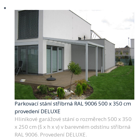
Parkovací stání stříbrná RAL 9006 500 x 350 cm
provedení DELUXE
Hliníkové garážové stání o rozměrech 500 x 350
x 250 cm (š x h x v) v barevném odstínu stříbrná
RAL 9006. Provedení DELUXE.