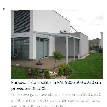
Parkovací stání stříbrná RAL 9006 500 x 250 cm
provedení DELUXE
Hliníkové garážové stání o rozměrech 500 x 250
x 250 cm (š x h x v) v barevném odstínu stříbrná
RAL 9006. Provedení DELUXE.