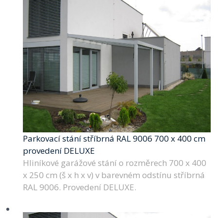
Parkovací stání stříbrná RAL 9006 700 x 400 cm
provedení DELUXE
Hliníkové garážové stání o rozměrech 700 x 400
x 250 cm (š x h x v) v barevném odstínu stříbrná
RAL 9006. Provedení DELUXE.