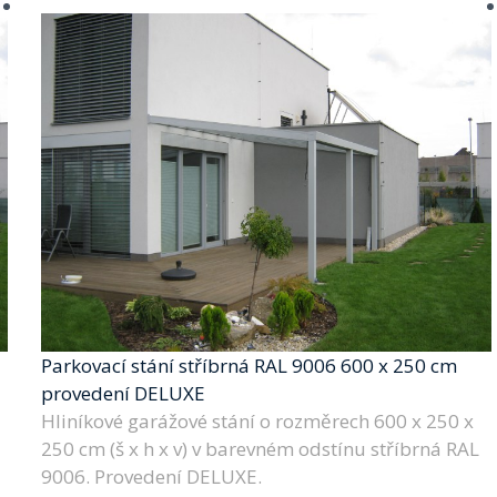
Parkovací stání stříbrná RAL 9006 600 x 250 cm
provedení DELUXE
Hliníkové garážové stání o rozměrech 600 x 250 x
250 cm (š x h x v) v barevném odstínu stříbrná RAL
9006. Provedení DELUXE.