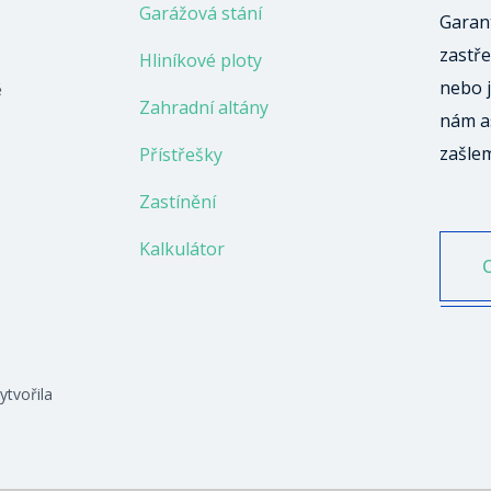
Garážová stání
Garant
zastře
Hliníkové ploty
nebo j
ě
Zahradní altány
nám a
zašle
Přístřešky
Zastínění
Kalkulátor
ytvořila