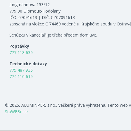
Jungmannova 153/12
779 00 Olomouc-Hodolany
IČO: 07091613 | DIČ: CZ07091613
zapsaná na vložce C 74469 vedené u Krajského soudu v Ostrav
Schůzku v kanceláři je třeba předem domluvit.
Poptávky
777 118 639
Technické dotazy
775 487 935
774 110 619
© 2026, ALUMINPER, s.r.o.. Veškerá práva vyhrazena. Tento web v
StaWEBnice
.