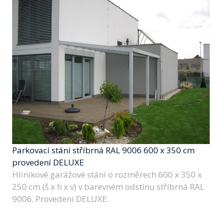
Parkovací stání stříbrná RAL 9006 600 x 350 cm
provedení DELUXE
Hliníkové garážové stání o rozměrech 600 x 350 x
250 cm (š x h x v) v barevném odstínu stříbrná RAL
9006. Provedení DELUXE.