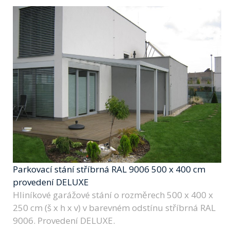
Parkovací stání stříbrná RAL 9006 500 x 400 cm
provedení DELUXE
Hliníkové garážové stání o rozměrech 500 x 400 x
250 cm (š x h x v) v barevném odstínu stříbrná RAL
9006. Provedení DELUXE.