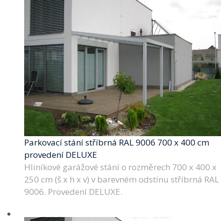
Parkovací stání stříbrná RAL 9006 700 x 400 cm
provedení DELUXE
Hliníkové garážové stání o rozměrech 700 x 400 x
250 cm (š x h x v) v barevném odstínu stříbrná RAL
9006. Provedení DELUXE.