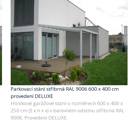
Parkovací stání stříbrná RAL 9006 600 x 400 cm
provedení DELUXE
Hliníkové garážové stání o rozměrech 600 x 400 x
250 cm (š x h x v) v barevném odstínu stříbrná RAL
9006. Provedení DELUXE.