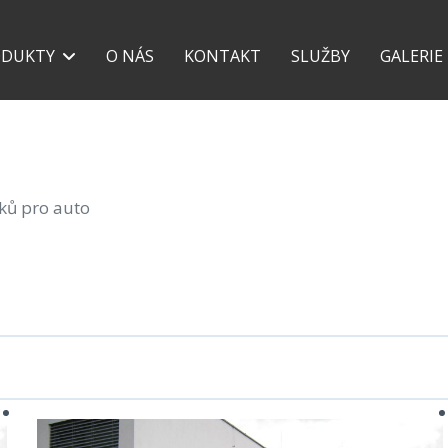
+420 777 118 639
+42
ODUKTY
O NÁS
KONTAKT
SLUŽBY
GALERIE
šků pro auto