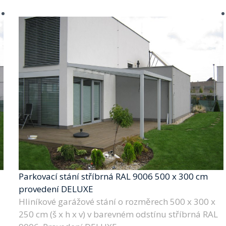
Parkovací stání stříbrná RAL 9006 500 x 300 cm
provedení DELUXE
Hliníkové garážové stání o rozměrech 500 x 300 x
250 cm (š x h x v) v barevném odstínu stříbrná RAL