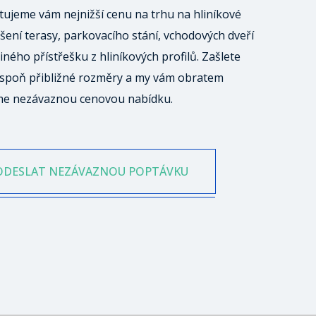
ujeme vám nejnižší cenu na trhu na hliníkové
šení terasy, parkovacího stání, vchodových dveří
iného přístřešku z hliníkových profilů. Zašlete
spoň přibližné rozměry a my vám obratem
me nezávaznou cenovou nabídku.
ODESLAT NEZÁVAZNOU POPTÁVKU