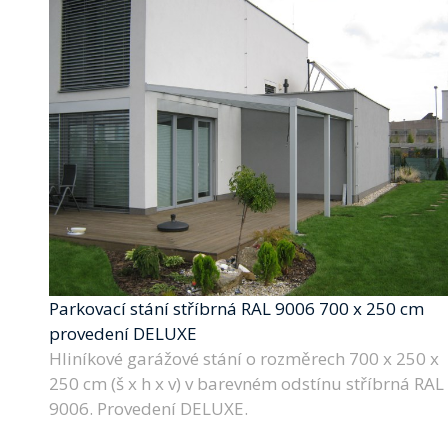
Parkovací stání stříbrná RAL 9006 700 x 250 cm
provedení DELUXE
Hliníkové garážové stání o rozměrech 700 x 250 x
250 cm (š x h x v) v barevném odstínu stříbrná RAL
9006. Provedení DELUXE.