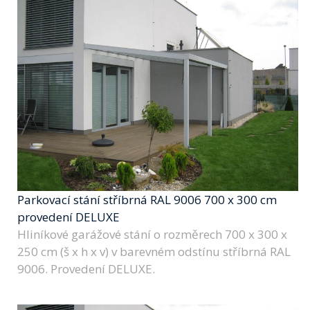
Parkovací stání stříbrná RAL 9006 700 x 300 cm
provedení DELUXE
Hliníkové garážové stání o rozměrech 700 x 300 x
250 cm (š x h x v) v barevném odstínu stříbrná RAL
9006. Provedení DELUXE.