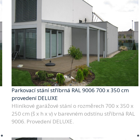
Parkovací stání stříbrná RAL 9006 700 x 350 cm
provedení DELUXE
Hliníkové garážové stání o rozměrech 700 x 350 x
250 cm (š x h x v) v barevném odstínu stříbrná RAL
9006. Provedení DELUXE.