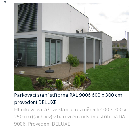
Parkovací stání stříbrná RAL 9006 600 x 300 cm
provedení DELUXE
Hliníkové garážové stání o rozměrech 600 x 300 x
250 cm (š x h x v) v barevném odstínu stříbrná RAL
9006. Provedení DELUXE