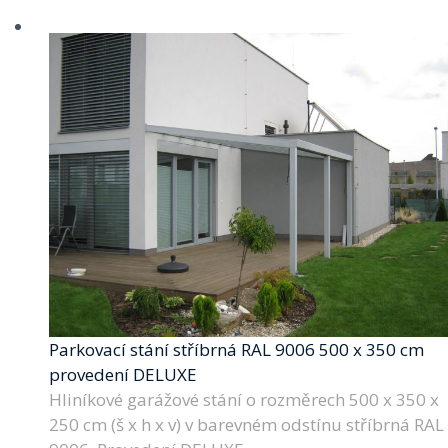
Parkovací stání stříbrná RAL 9006 500 x 350 cm
provedení DELUXE
Hliníkové garážové stání o rozměrech 500 x 350 x
250 cm (š x h x v) v barevném odstínu stříbrná RAL