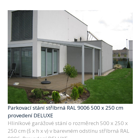
Parkovací stání stříbrná RAL 9006 500 x 250 cm
provedení DELUXE
Hliníkové garážové stání o rozměrech 500 x 250 x
250 cm (š x h x v) v barevném odstínu stříbrná RAL