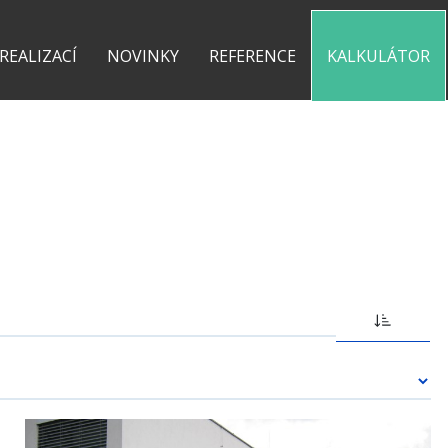
0 775 487 935
kontakt@pergolyzhliniku.cz
 REALIZACÍ
NOVINKY
REFERENCE
KALKULÁTOR