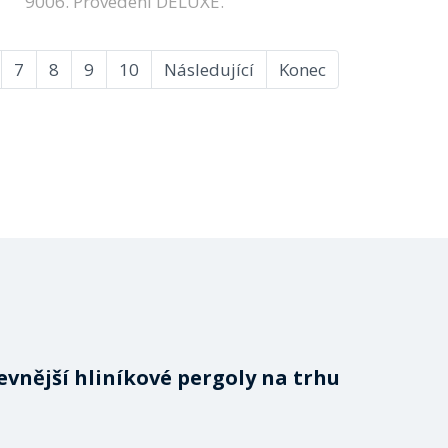
9006. Provedení DELUXE.
7
8
9
10
Následující
Konec
evnější hliníkové pergoly na trhu