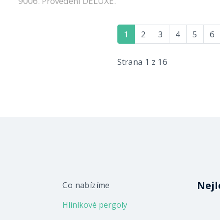
9006. Provedení DELUXE.
1
2
3
4
5
6
Strana 1 z 16
Nejl
Co nabízíme
Hliníkové pergoly