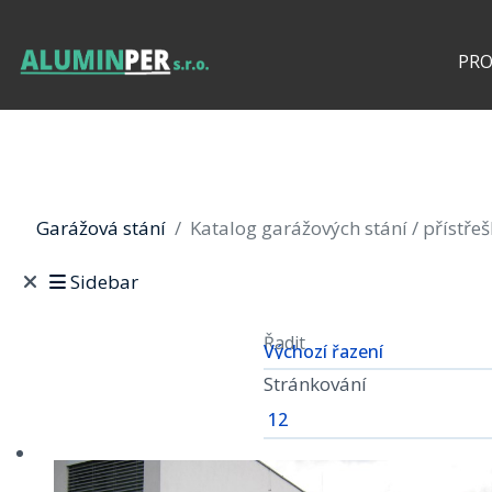
PR
Garážová stání
Katalog garážových stání / přístře
Sidebar
Řadit
Stránkování