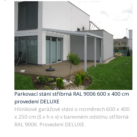
Parkovací stání stříbrná RAL 9006 600 x 400 cm
provedení DELUXE
Hliníkové garážové stání o rozměrech 600 x 400
x 250 cm (š x h x v) v barevném odstínu stříbrná
RAL 9006. Provedení DELUXE.