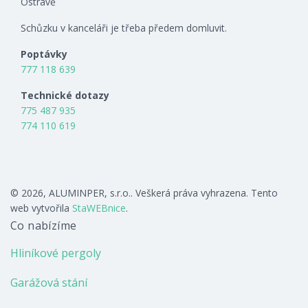
Ostravě
Schůzku v kanceláři je třeba předem domluvit.
Poptávky
777 118 639
Technické dotazy
775 487 935
774 110 619
© 2026, ALUMINPER, s.r.o.. Veškerá práva vyhrazena. Tento
web vytvořila
StaWEBnice
.
Co nabízíme
Hliníkové pergoly
Garážová stání