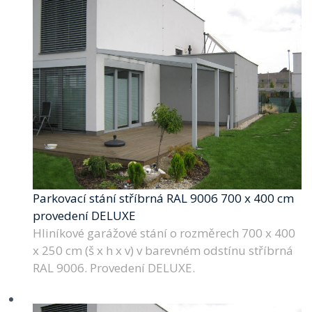
Parkovací stání stříbrná RAL 9006 700 x 400 cm
provedení DELUXE
Hliníkové garážové stání o rozměrech 700 x 400
x 250 cm (š x h x v) v barevném odstínu stříbrná
RAL 9006. Provedení DELUXE.