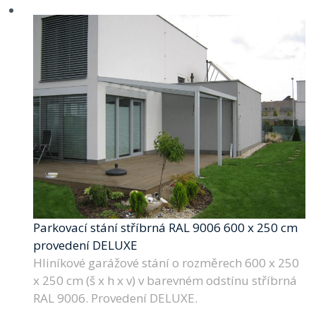
Parkovací stání stříbrná RAL 9006 600 x 250 cm
provedení DELUXE
Hliníkové garážové stání o rozměrech 600 x 250
x 250 cm (š x h x v) v barevném odstínu stříbrná
RAL 9006. Provedení DELUXE.