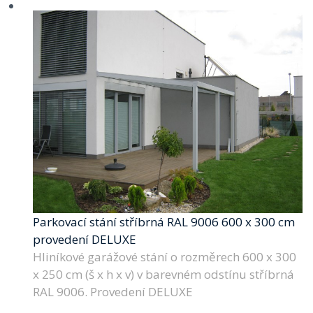
Parkovací stání stříbrná RAL 9006 600 x 300 cm
provedení DELUXE
Hliníkové garážové stání o rozměrech 600 x 300
x 250 cm (š x h x v) v barevném odstínu stříbrná
RAL 9006. Provedení DELUXE