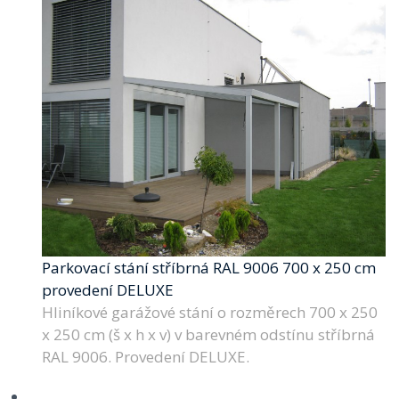
Parkovací stání stříbrná RAL 9006 700 x 250 cm
provedení DELUXE
Hliníkové garážové stání o rozměrech 700 x 250
x 250 cm (š x h x v) v barevném odstínu stříbrná
RAL 9006. Provedení DELUXE.