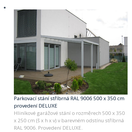
Parkovací stání stříbrná RAL 9006 500 x 350 cm
provedení DELUXE
Hliníkové garážové stání o rozměrech 500 x 350
x 250 cm (š x h x v) v barevném odstínu stříbrná
RAL 9006. Provedení DELUXE.