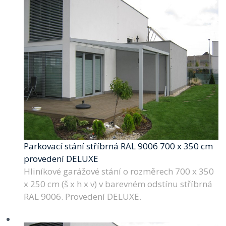
Parkovací stání stříbrná RAL 9006 700 x 350 cm
provedení DELUXE
Hliníkové garážové stání o rozměrech 700 x 350
x 250 cm (š x h x v) v barevném odstínu stříbrná
RAL 9006. Provedení DELUXE.