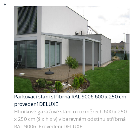
Parkovací stání stříbrná RAL 9006 600 x 250 cm
provedení DELUXE
Hliníkové garážové stání o rozměrech 600 x 250
x 250 cm (š x h x v) v barevném odstínu stříbrná
RAL 9006. Provedení DELUXE.