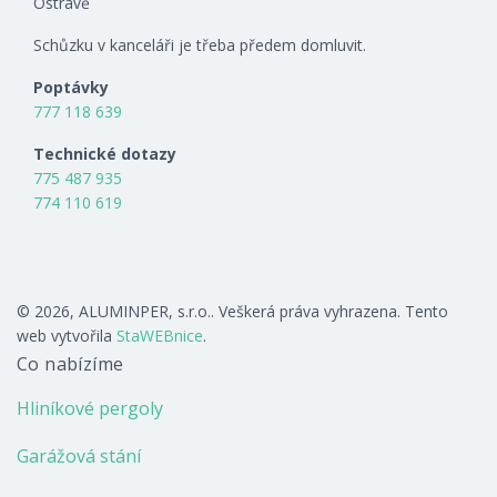
Ostravě
Schůzku v kanceláři je třeba předem domluvit.
Poptávky
777 118 639
Technické dotazy
775 487 935
774 110 619
© 2026, ALUMINPER, s.r.o.. Veškerá práva vyhrazena. Tento
web vytvořila
StaWEBnice
.
Co nabízíme
Hliníkové pergoly
Garážová stání