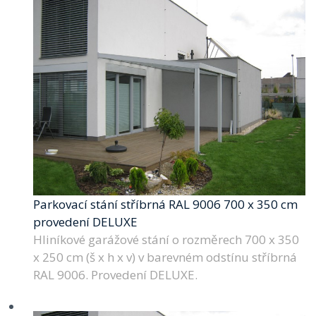
Parkovací stání stříbrná RAL 9006 700 x 350 cm
provedení DELUXE
Hliníkové garážové stání o rozměrech 700 x 350
x 250 cm (š x h x v) v barevném odstínu stříbrná
RAL 9006. Provedení DELUXE.