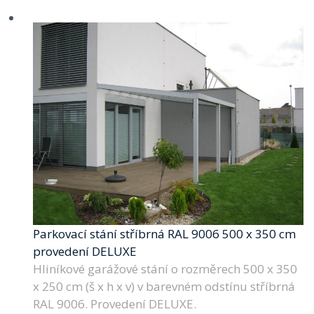
Parkovací stání stříbrná RAL 9006 500 x 350 cm
provedení DELUXE
Hliníkové garážové stání o rozměrech 500 x 350
x 250 cm (š x h x v) v barevném odstínu stříbrná
RAL 9006. Provedení DELUXE.