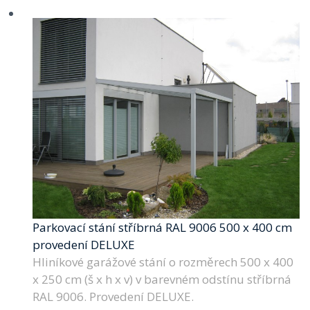
Parkovací stání stříbrná RAL 9006 500 x 400 cm
provedení DELUXE
Hliníkové garážové stání o rozměrech 500 x 400
x 250 cm (š x h x v) v barevném odstínu stříbrná
RAL 9006. Provedení DELUXE.