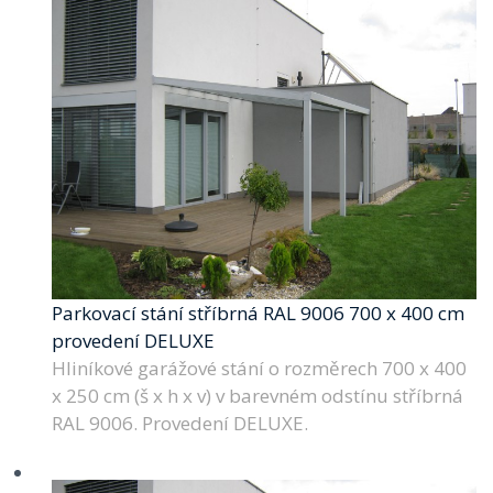
Parkovací stání stříbrná RAL 9006 700 x 400 cm
provedení DELUXE
Hliníkové garážové stání o rozměrech 700 x 400
x 250 cm (š x h x v) v barevném odstínu stříbrná
RAL 9006. Provedení DELUXE.