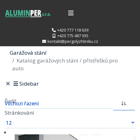
+420 777 118 639
+420 775 487 935
kontakt@pergolyzhliniku.cz
Garážová stání
Katalog garážových stání / přístřešků pro
auto
Sidebar
Řadit
Stránkování