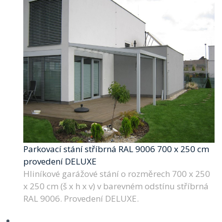
Parkovací stání stříbrná RAL 9006 700 x 250 cm
provedení DELUXE
Hliníkové garážové stání o rozměrech 700 x 250
x 250 cm (š x h x v) v barevném odstínu stříbrná
RAL 9006. Provedení DELUXE.