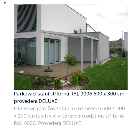
Parkovací stání stříbrná RAL 9006 600 x 300 cm
provedení DELUXE
Hliníkové garážové stání o rozměrech 600 x 300
x 250 cm (š x h x v) v barevném odstínu stříbrná
RAL 9006. Provedení DELUXE