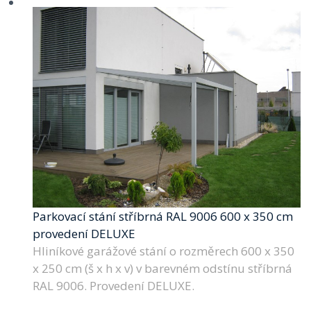
Parkovací stání stříbrná RAL 9006 600 x 350 cm
provedení DELUXE
Hliníkové garážové stání o rozměrech 600 x 350
x 250 cm (š x h x v) v barevném odstínu stříbrná
RAL 9006. Provedení DELUXE.