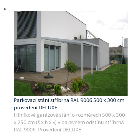
Parkovací stání stříbrná RAL 9006 500 x 300 cm
provedení DELUXE
Hliníkové garážové stání o rozměrech 500 x 300
x 250 cm (š x h x v) v barevném odstínu stříbrná
RAL 9006. Provedení DELUXE.