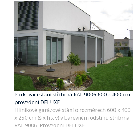
Parkovací stání stříbrná RAL 9006 600 x 400 cm
provedení DELUXE
Hliníkové garážové stání o rozměrech 600 x 400
x 250 cm (š x h x v) v barevném odstínu stříbrná
RAL 9006. Provedení DELUXE.