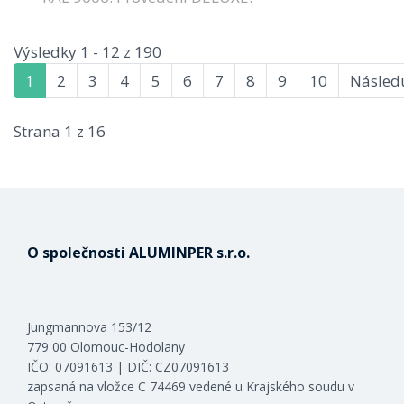
Výsledky 1 - 12 z 190
1
2
3
4
5
6
7
8
9
10
Následu
Strana 1 z 16
O společnosti ALUMINPER s.r.o.
Jungmannova 153/12
779 00 Olomouc-Hodolany
IČO: 07091613 | DIČ: CZ07091613
zapsaná na vložce C 74469 vedené u Krajského soudu v