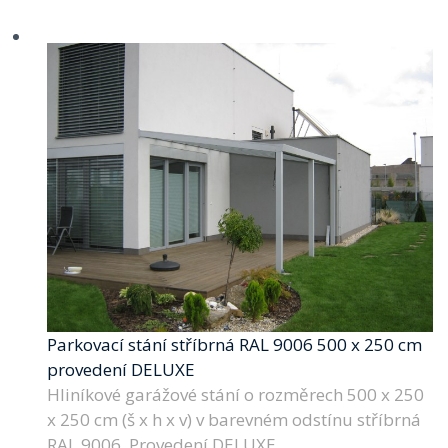
Parkovací stání stříbrná RAL 9006 500 x 250 cm
provedení DELUXE
Hliníkové garážové stání o rozměrech 500 x 250
x 250 cm (š x h x v) v barevném odstínu stříbrná
RAL 9006. Provedení DELUXE.