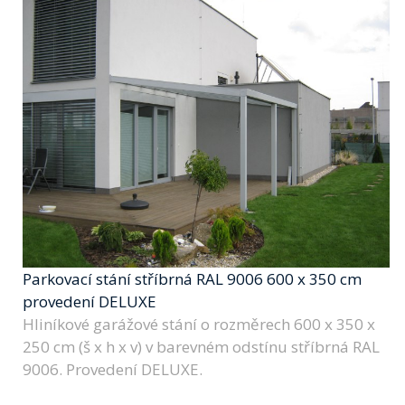
Parkovací stání stříbrná RAL 9006 600 x 350 cm
provedení DELUXE
Hliníkové garážové stání o rozměrech 600 x 350 x
250 cm (š x h x v) v barevném odstínu stříbrná RAL
9006. Provedení DELUXE.