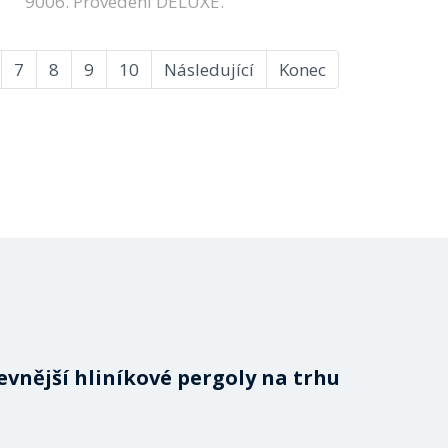
9006. Provedení DELUXE.
7
8
9
10
Následující
Konec
evnější hliníkové pergoly na trhu