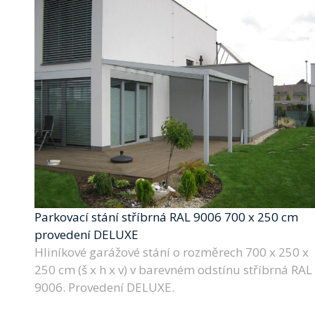
Parkovací stání stříbrná RAL 9006 700 x 250 cm
provedení DELUXE
Hliníkové garážové stání o rozměrech 700 x 250 x
250 cm (š x h x v) v barevném odstínu stříbrná RAL
9006. Provedení DELUXE.