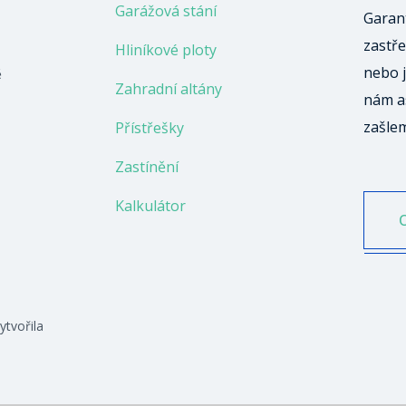
Garážová stání
Garant
zastře
Hliníkové ploty
nebo j
ě
Zahradní altány
nám a
zašle
Přístřešky
Zastínění
Kalkulátor
ytvořila