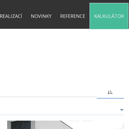
0 775 487 935
kontakt@pergolyzhliniku.cz
 REALIZACÍ
NOVINKY
REFERENCE
KALKULÁTOR