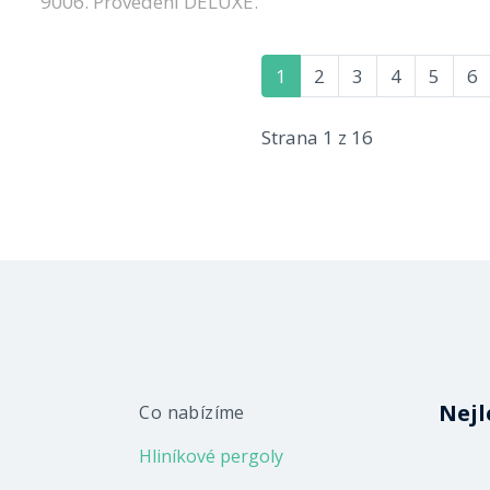
9006. Provedení DELUXE.
1
2
3
4
5
6
Strana 1 z 16
Nejl
Co nabízíme
Hliníkové pergoly