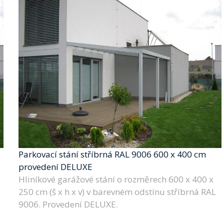
Parkovací stání stříbrná RAL 9006 600 x 400 cm
provedení DELUXE
Hliníkové garážové stání o rozměrech 600 x 400 x
250 cm (š x h x v) v barevném odstínu stříbrná RAL
9006. Provedení DELUXE.