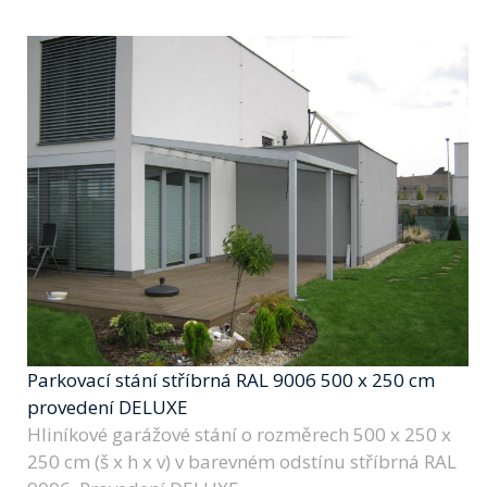
Parkovací stání stříbrná RAL 9006 500 x 250 cm
provedení DELUXE
Hliníkové garážové stání o rozměrech 500 x 250 x
250 cm (š x h x v) v barevném odstínu stříbrná RAL