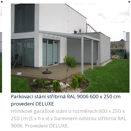
Parkovací stání stříbrná RAL 9006 600 x 250 cm
provedení DELUXE
Hliníkové garážové stání o rozměrech 600 x 250 x
250 cm (š x h x v) v barevném odstínu stříbrná RAL
9006. Provedení DELUXE.