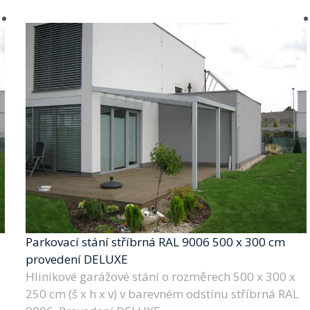
Parkovací stání stříbrná RAL 9006 500 x 300 cm
provedení DELUXE
Hliníkové garážové stání o rozměrech 500 x 300 x
250 cm (š x h x v) v barevném odstínu stříbrná RAL