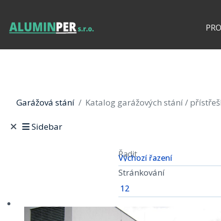
PR
Garážová stání
Katalog garážových stání / přístře
Sidebar
Řadit
Stránkování