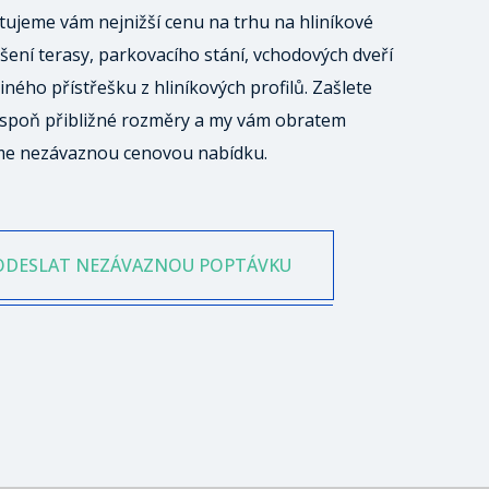
ujeme vám nejnižší cenu na trhu na hliníkové
šení terasy, parkovacího stání, vchodových dveří
iného přístřešku z hliníkových profilů. Zašlete
spoň přibližné rozměry a my vám obratem
me nezávaznou cenovou nabídku.
ODESLAT NEZÁVAZNOU POPTÁVKU