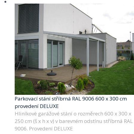
Parkovací stání stříbrná RAL 9006 600 x 300 cm
provedení DELUXE
Hliníkové garážové stání o rozměrech 600 x 300 x
250 cm (š x h x v) v barevném odstínu stříbrná RAL
9006. Provedení DELUXE