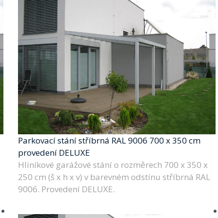
Parkovací stání stříbrná RAL 9006 700 x 350 cm
provedení DELUXE
Hliníkové garážové stání o rozměrech 700 x 350 x
250 cm (š x h x v) v barevném odstínu stříbrná RAL
9006. Provedení DELUXE.