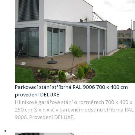
Parkovací stání stříbrná RAL 9006 700 x 400 cm
provedení DELUXE
Hliníkové garážové stání o rozměrech 700 x 400 x
250 cm (š x h x v) v barevném odstínu stříbrná RAL
9006. Provedení DELUXE.