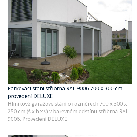
Parkovací stání stříbrná RAL 9006 700 x 300 cm
provedení DELUXE
Hliníkové garážové stání o rozměrech 700 x 300 x
250 cm (š x h x v) v barevném odstínu stříbrná RAL
9006. Provedení DELUXE.