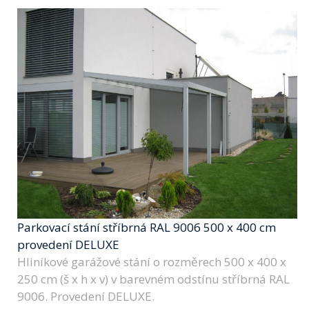
Parkovací stání stříbrná RAL 9006 500 x 400 cm
provedení DELUXE
Hliníkové garážové stání o rozměrech 500 x 400 x
250 cm (š x h x v) v barevném odstínu stříbrná RAL
9006. Provedení DELUXE.