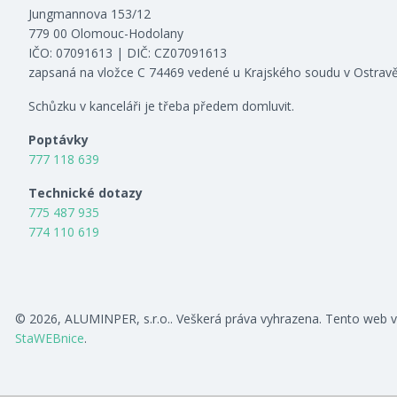
Jungmannova 153/12
779 00 Olomouc-Hodolany
IČO: 07091613 | DIČ: CZ07091613
zapsaná na vložce C 74469 vedené u Krajského soudu v Ostrav
Schůzku v kanceláři je třeba předem domluvit.
Poptávky
777 118 639
Technické dotazy
775 487 935
774 110 619
© 2026, ALUMINPER, s.r.o.. Veškerá práva vyhrazena. Tento web v
StaWEBnice
.