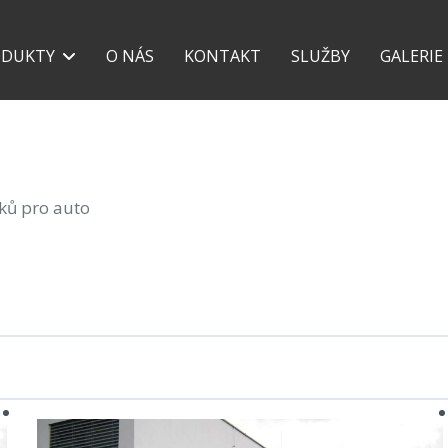
+420 777 118 639
+42
ODUKTY
O NÁS
KONTAKT
SLUŽBY
GALERIE
šků pro auto