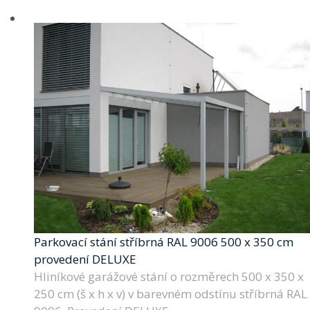
Parkovací stání stříbrná RAL 9006 500 x 350 cm
provedení DELUXE
Hliníkové garážové stání o rozměrech 500 x 350 x
250 cm (š x h x v) v barevném odstínu stříbrná RAL