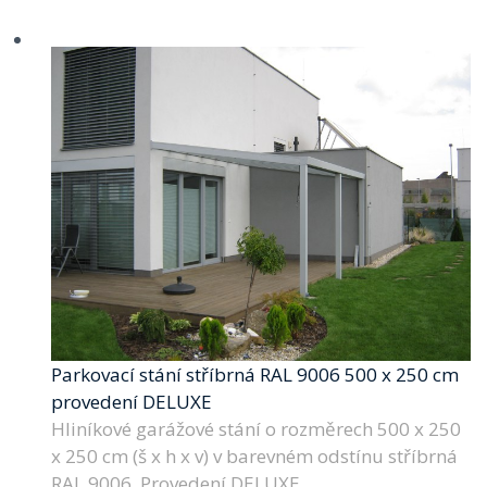
Parkovací stání stříbrná RAL 9006 500 x 250 cm
provedení DELUXE
Hliníkové garážové stání o rozměrech 500 x 250
x 250 cm (š x h x v) v barevném odstínu stříbrná
RAL 9006. Provedení DELUXE.