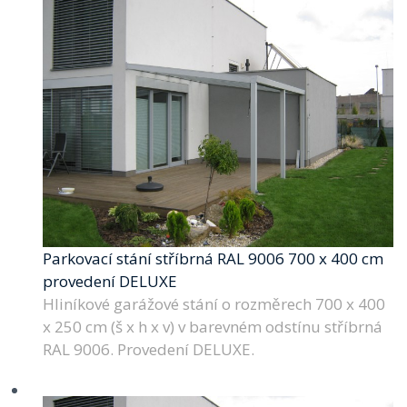
Parkovací stání stříbrná RAL 9006 700 x 400 cm
provedení DELUXE
Hliníkové garážové stání o rozměrech 700 x 400
x 250 cm (š x h x v) v barevném odstínu stříbrná
RAL 9006. Provedení DELUXE.