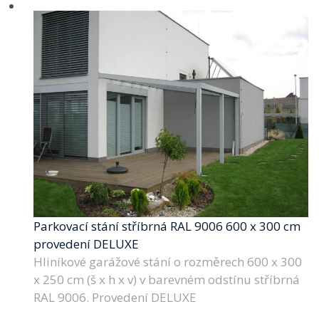
Parkovací stání stříbrná RAL 9006 600 x 300 cm
provedení DELUXE
Hliníkové garážové stání o rozměrech 600 x 300
x 250 cm (š x h x v) v barevném odstínu stříbrná
RAL 9006. Provedení DELUXE