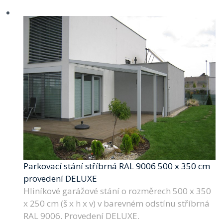
Parkovací stání stříbrná RAL 9006 500 x 350 cm
provedení DELUXE
Hliníkové garážové stání o rozměrech 500 x 350
x 250 cm (š x h x v) v barevném odstínu stříbrná
RAL 9006. Provedení DELUXE.