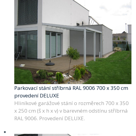
Parkovací stání stříbrná RAL 9006 700 x 350 cm
provedení DELUXE
Hliníkové garážové stání o rozměrech 700 x 350
x 250 cm (š x h x v) v barevném odstínu stříbrná
RAL 9006. Provedení DELUXE.