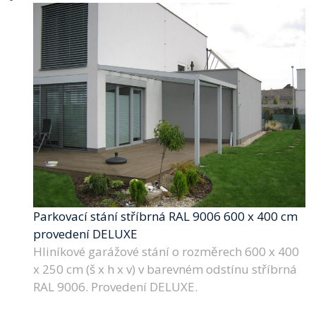
Parkovací stání stříbrná RAL 9006 600 x 400 cm
provedení DELUXE
Hliníkové garážové stání o rozměrech 600 x 400
x 250 cm (š x h x v) v barevném odstínu stříbrná
RAL 9006. Provedení DELUXE.