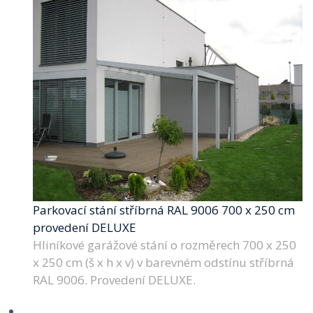
Parkovací stání stříbrná RAL 9006 700 x 250 cm
provedení DELUXE
Hliníkové garážové stání o rozměrech 700 x 250
x 250 cm (š x h x v) v barevném odstínu stříbrná
RAL 9006. Provedení DELUXE.