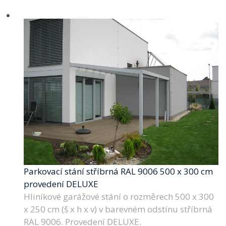
Parkovací stání stříbrná RAL 9006 500 x 300 cm
provedení DELUXE
Hliníkové garážové stání o rozměrech 500 x 300
x 250 cm (š x h x v) v barevném odstínu stříbrná
RAL 9006. Provedení DELUXE.