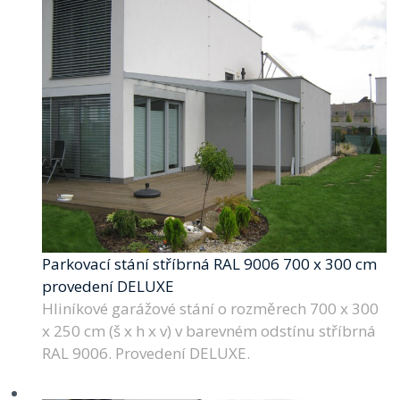
Parkovací stání stříbrná RAL 9006 700 x 300 cm
provedení DELUXE
Hliníkové garážové stání o rozměrech 700 x 300
x 250 cm (š x h x v) v barevném odstínu stříbrná
RAL 9006. Provedení DELUXE.