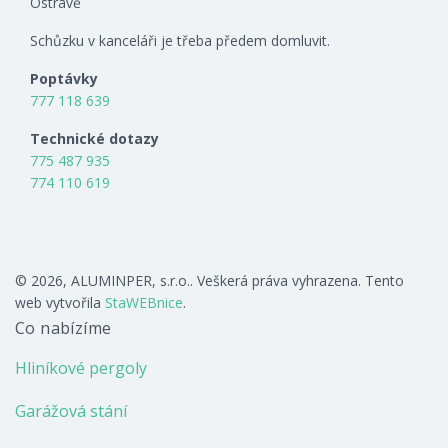
Ostravě
Schůzku v kanceláři je třeba předem domluvit.
Poptávky
777 118 639
Technické dotazy
775 487 935
774 110 619
© 2026, ALUMINPER, s.r.o.. Veškerá práva vyhrazena. Tento
web vytvořila
StaWEBnice
.
Co nabízíme
Hliníkové pergoly
Garážová stání