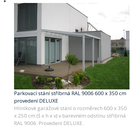
Parkovací stání stříbrná RAL 9006 600 x 350 cm
provedení DELUXE
Hliníkové garážové stání o rozměrech 600 x 350
x 250 cm (š x h x v) v barevném odstínu stříbrná
RAL 9006. Provedení DELUXE.