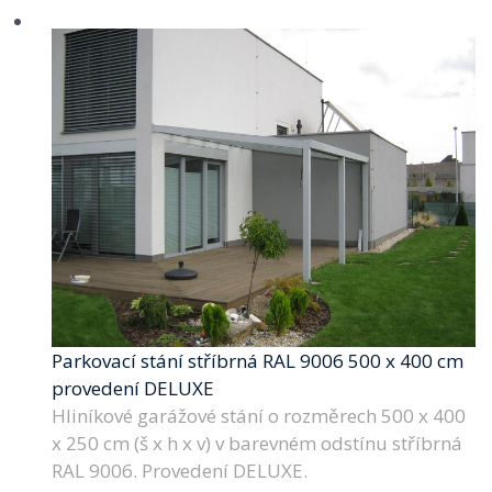
Parkovací stání stříbrná RAL 9006 500 x 400 cm
provedení DELUXE
Hliníkové garážové stání o rozměrech 500 x 400
x 250 cm (š x h x v) v barevném odstínu stříbrná
RAL 9006. Provedení DELUXE.