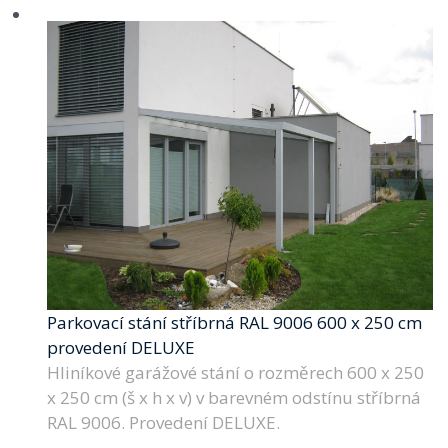
Parkovací stání stříbrná RAL 9006 600 x 250 cm
provedení DELUXE
Hliníkové garážové stání o rozměrech 600 x 250
x 250 cm (š x h x v) v barevném odstínu stříbrná
RAL 9006. Provedení DELUXE.