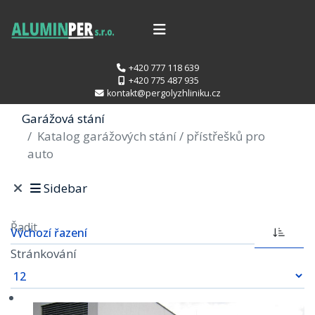
+420 777 118 639
+420 775 487 935
kontakt@pergolyzhliniku.cz
Garážová stání
Katalog garážových stání / přístřešků pro
auto
Sidebar
Řadit
Stránkování