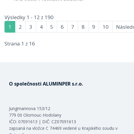
Výsledky 1 - 12 z 190
1
2
3
4
5
6
7
8
9
10
Následu
Strana 1 z 16
O společnosti ALUMINPER s.r.o.
Jungmannova 153/12
779 00 Olomouc-Hodolany
IČO: 07091613 | DIČ: CZ07091613
zapsaná na vložce C 74469 vedené u Krajského soudu v