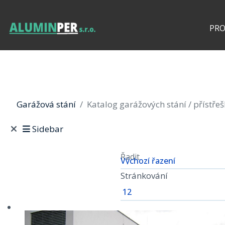
PR
Garážová stání
Katalog garážových stání / přístře
Sidebar
Řadit
Stránkování