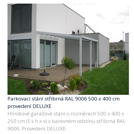
Parkovací stání stříbrná RAL 9006 500 x 400 cm
provedení DELUXE
Hliníkové garážové stání o rozměrech 500 x 400 x
250 cm (š x h x v) v barevném odstínu stříbrná RAL
9006. Provedení DELUXE.