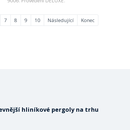
9006. Provedení DELUXE.
7
8
9
10
Následující
Konec
evnější hliníkové pergoly na trhu