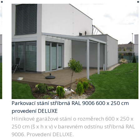
Parkovací stání stříbrná RAL 9006 600 x 250 cm
provedení DELUXE
Hliníkové garážové stání o rozměrech 600 x 250 x
250 cm (š x h x v) v barevném odstínu stříbrná RAL
9006. Provedení DELUXE.