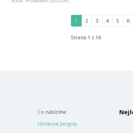
9006. Provedení DELUXE.
1
2
3
4
5
6
Strana 1 z 16
Nejl
Co nabízíme
Hliníkové pergoly