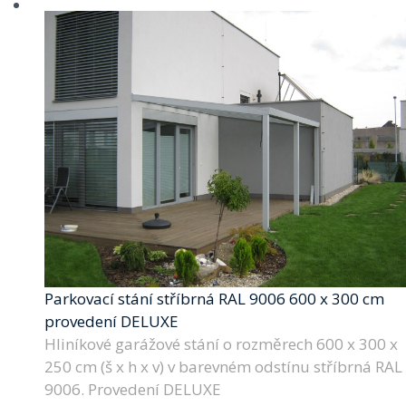
Parkovací stání stříbrná RAL 9006 600 x 300 cm
provedení DELUXE
Hliníkové garážové stání o rozměrech 600 x 300 x
250 cm (š x h x v) v barevném odstínu stříbrná RAL
9006. Provedení DELUXE