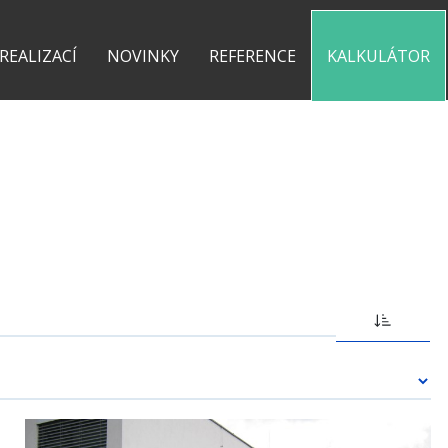
0 775 487 935
kontakt@pergolyzhliniku.cz
 REALIZACÍ
NOVINKY
REFERENCE
KALKULÁTOR