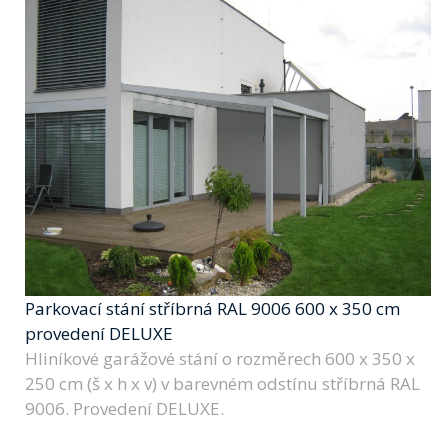
Parkovací stání stříbrná RAL 9006 600 x 350 cm
provedení DELUXE
Hliníkové garážové stání o rozměrech 600 x 350 x
250 cm (š x h x v) v barevném odstínu stříbrná RAL
9006. Provedení DELUXE.