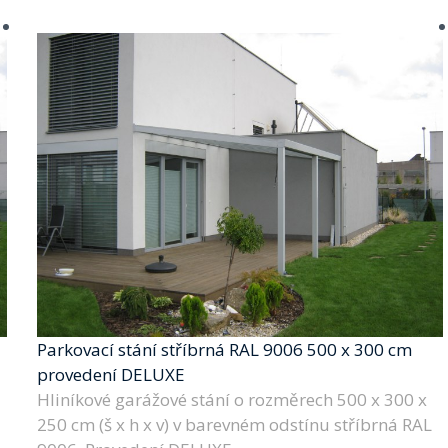
Parkovací stání stříbrná RAL 9006 500 x 300 cm
provedení DELUXE
Hliníkové garážové stání o rozměrech 500 x 300 x
250 cm (š x h x v) v barevném odstínu stříbrná RAL