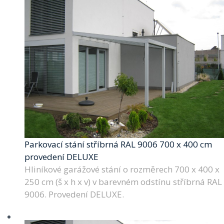
Parkovací stání stříbrná RAL 9006 700 x 400 cm
provedení DELUXE
Hliníkové garážové stání o rozměrech 700 x 400 x
250 cm (š x h x v) v barevném odstínu stříbrná RAL
9006. Provedení DELUXE.