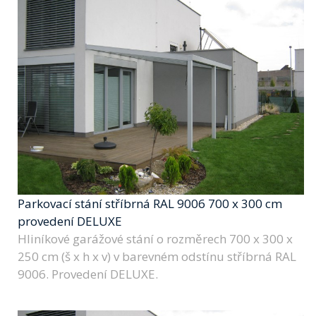
Parkovací stání stříbrná RAL 9006 700 x 300 cm
provedení DELUXE
Hliníkové garážové stání o rozměrech 700 x 300 x
250 cm (š x h x v) v barevném odstínu stříbrná RAL
9006. Provedení DELUXE.