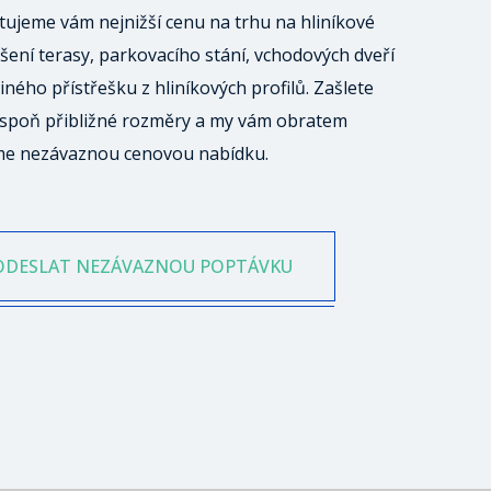
ujeme vám nejnižší cenu na trhu na hliníkové
šení terasy, parkovacího stání, vchodových dveří
iného přístřešku z hliníkových profilů. Zašlete
spoň přibližné rozměry a my vám obratem
me nezávaznou cenovou nabídku.
ODESLAT NEZÁVAZNOU POPTÁVKU