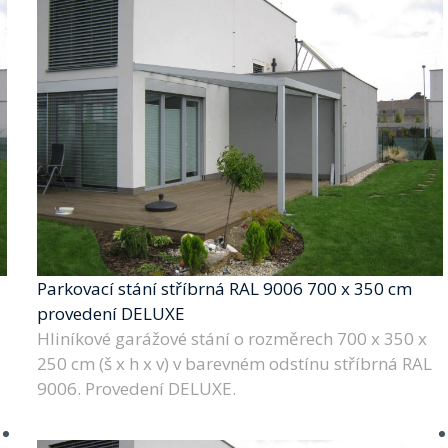
Parkovací stání stříbrná RAL 9006 700 x 350 cm
provedení DELUXE
Hliníkové garážové stání o rozměrech 700 x 350 x
250 cm (š x h x v) v barevném odstínu stříbrná RAL
9006. Provedení DELUXE.