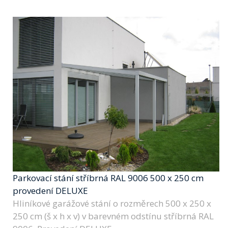
Parkovací stání stříbrná RAL 9006 500 x 250 cm
provedení DELUXE
Hliníkové garážové stání o rozměrech 500 x 250 x
250 cm (š x h x v) v barevném odstínu stříbrná RAL