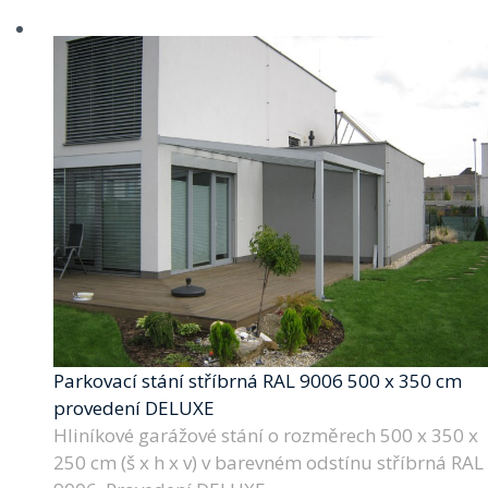
Parkovací stání stříbrná RAL 9006 500 x 350 cm
provedení DELUXE
Hliníkové garážové stání o rozměrech 500 x 350 x
250 cm (š x h x v) v barevném odstínu stříbrná RAL