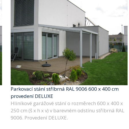
Parkovací stání stříbrná RAL 9006 600 x 400 cm
provedení DELUXE
Hliníkové garážové stání o rozměrech 600 x 400 x
250 cm (š x h x v) v barevném odstínu stříbrná RAL
9006. Provedení DELUXE.