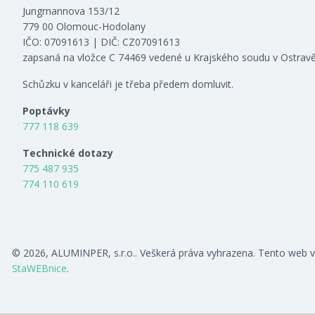
Jungmannova 153/12
779 00 Olomouc-Hodolany
IČO: 07091613 | DIČ: CZ07091613
zapsaná na vložce C 74469 vedené u Krajského soudu v Ostrav
Schůzku v kanceláři je třeba předem domluvit.
Poptávky
777 118 639
Technické dotazy
775 487 935
774 110 619
© 2026, ALUMINPER, s.r.o.. Veškerá práva vyhrazena. Tento web v
StaWEBnice
.