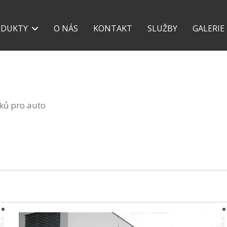
+420 777 118 639
+42
ODUKTY
O NÁS
KONTAKT
SLUŽBY
GALERIE
šků pro auto