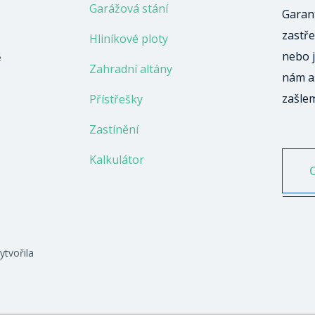
Garážová stání
Garant
zastře
Hliníkové ploty
nebo j
ě
Zahradní altány
nám a
zašle
Přístřešky
Zastínění
Kalkulátor
ytvořila