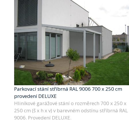
Parkovací stání stříbrná RAL 9006 700 x 250 cm
provedení DELUXE
Hliníkové garážové stání o rozměrech 700 x 250 x
250 cm (š x h x v) v barevném odstínu stříbrná RAL
9006. Provedení DELUXE.