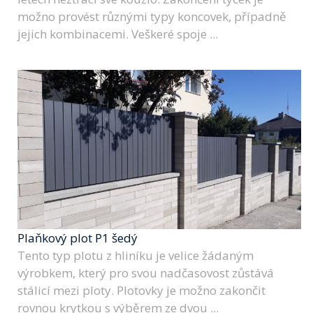
možno provést různými typy koncovek, případně
jejich kombinacemi. Veškeré spoje ...
Plaňkový plot P1 šedý
Tento typ plotu z hliníku je velice žádaným
výrobkem, který pro svou nadčasovost zůstává
stálicí mezi ploty. Plotovky je možno zakončit
rovnou krytkou s výběrem ze dvou ...