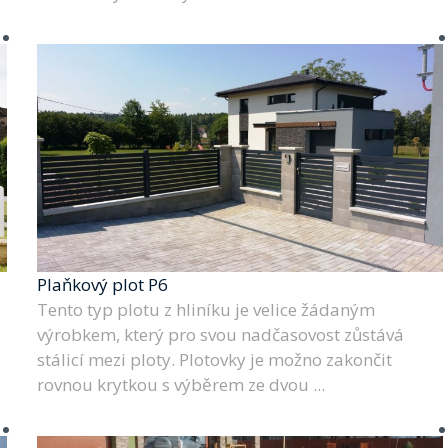
Plaňkový plot P6
Tento typ plotu z hliníku je velice žádaným
výrobkem, který pro svou nadčasovost zůstává
stálicí mezi ploty. Plotovky je možno zakončit
rovnou krytkou s výběrem ze dvou ...