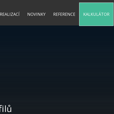
0 775 487 935
kontakt@pergolyzhliniku.cz
 REALIZACÍ
NOVINKY
REFERENCE
KALKULÁTOR
filů