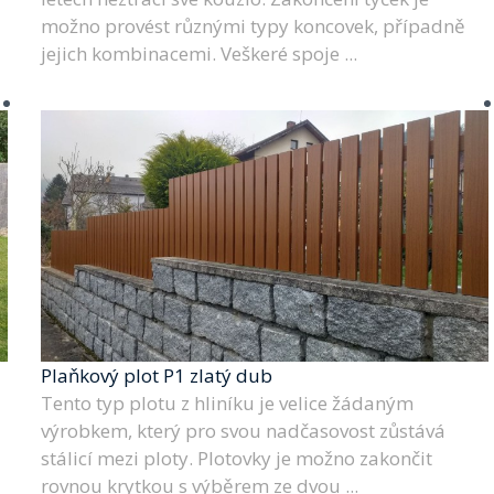
možno provést různými typy koncovek, případně
jejich kombinacemi. Veškeré spoje ...
Plaňkový plot P1 zlatý dub
Tento typ plotu z hliníku je velice žádaným
výrobkem, který pro svou nadčasovost zůstává
stálicí mezi ploty. Plotovky je možno zakončit
rovnou krytkou s výběrem ze dvou ...