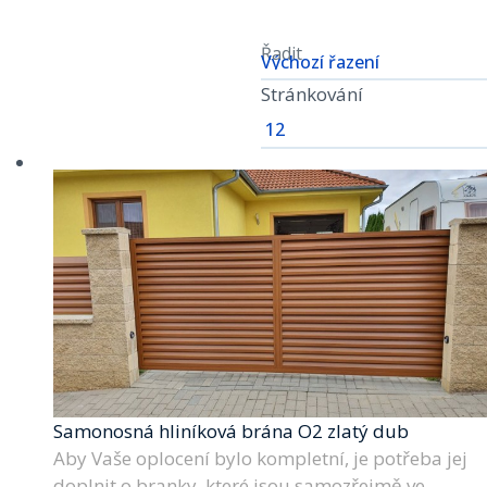
Řadit
Stránkování
Samonosná hliníková brána O2 zlatý dub
Aby Vaše oplocení bylo kompletní, je potřeba jej
doplnit o branky, které jsou samozřejmě ve