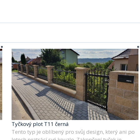
Tyčkový plot T11 černá
Tento typ je oblíbený pro svůj design, který ani po
letech neztrácí své kouzlo. Zakončení tyček je