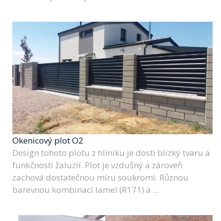
Okenicový plot O2
Design tohoto plotu z hliníku je dosti blízký tvaru a
funkčnosti žaluzií. Plot je vzdušný a zároveň
zachová dostatečnou míru soukromí. Různou
barevnou kombinací lamel (R171) a ...