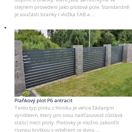
stejném provedení jako plotová pole. Standardně
je součástí branky i vložka FAB a ...
Plaňkový plot P6 antracit
Tento typ plotu z hliníku je velice žádaným
výrobkem, který pro svou nadčasovost zůstává
stálicí mezi ploty. Plotovky je možno zakončit
rovnou krytkou s výběrem ze dvou ...