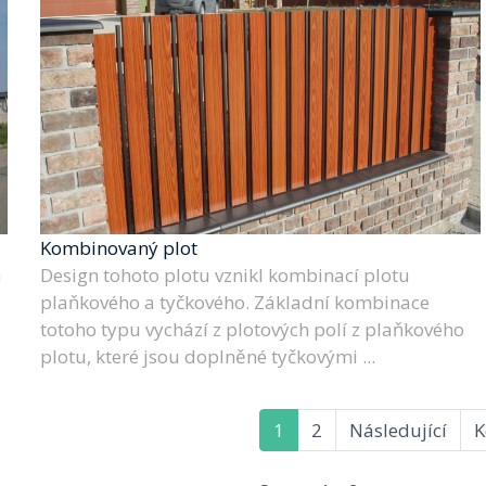
Kombinovaný plot
a
Design tohoto plotu vznikl kombinací plotu
plaňkového a tyčkového. Základní kombinace
totoho typu vychází z plotových polí z plaňkového
plotu, které jsou doplněné tyčkovými ...
1
2
Následující
K