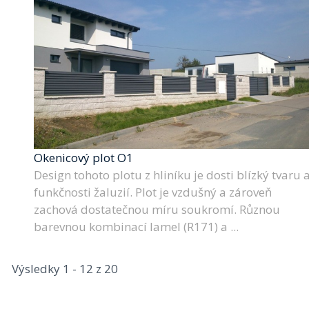
Okenicový plot O1
Design tohoto plotu z hliníku je dosti blízký tvaru 
funkčnosti žaluzií. Plot je vzdušný a zároveň
zachová dostatečnou míru soukromí. Různou
barevnou kombinací lamel (R171) a ...
Výsledky 1 - 12 z 20