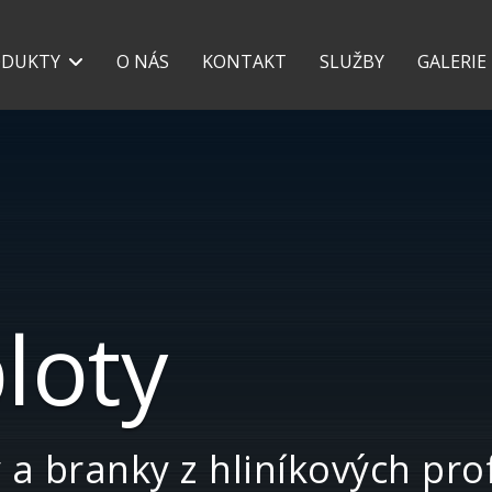
+420 777 118 639
+42
ODUKTY
O NÁS
KONTAKT
SLUŽBY
GALERIE
loty
y a branky z hliníkových pro