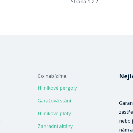
Strana 1 z 2
Nejl
Co nabízíme
Hliníkové pergoly
Garážová stání
Garant
zastře
Hliníkové ploty
nebo j
ě
Zahradní altány
nám a