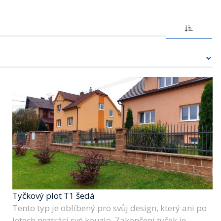
Tyčkový plot T1 šedá
Tento typ je oblíbený pro svůj design, který ani po
letech neztrácí své kouzlo. Zakončení tyček je