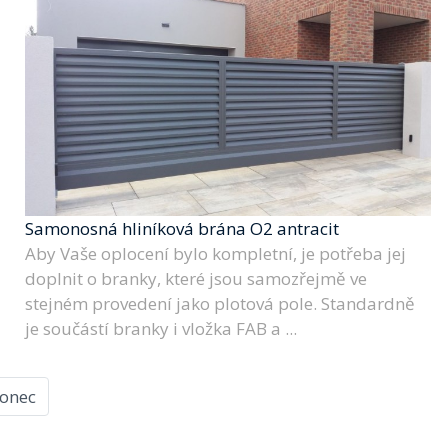
Samonosná hliníková brána O2 antracit
Aby Vaše oplocení bylo kompletní, je potřeba jej
doplnit o branky, které jsou samozřejmě ve
stejném provedení jako plotová pole. Standardně
je součástí branky i vložka FAB a ...
onec