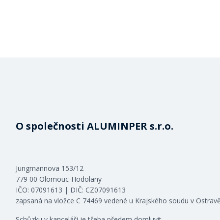
O společnosti ALUMINPER s.r.o.
Jungmannova 153/12
779 00 Olomouc-Hodolany
IČO: 07091613 | DIČ: CZ07091613
zapsaná na vložce C 74469 vedené u Krajského soudu v Ostrav
Schůzku v kanceláři je třeba předem domluvit.